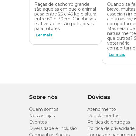
Raças de cachorro grande
Quando se fa
são aquelas em que o animal
bravo, muitas
pesa entre 25 e 45 kg e altura
associam im
entre 60 e 70cm. Carinhosos
algumas raça
e ativos, eles são pets ideais
comportament
para tutores
Mas será que
naturalmente
Ler mais
que outros? 
veterinário
comportamen
Ler mais
Sobre nós
Dúvidas
Quem somos
Atendimento
Nossas lojas
Regulamentos
Eventos
Política de entregas
Diversidade e Inclusão
Política de privacidade
Campanhas Sociais
Formas de pagament