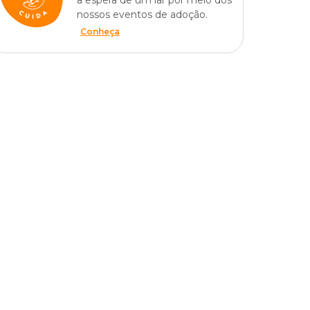
a espera de um lar por meio dos
nossos eventos de adoção.
Conheça