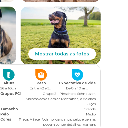
Mostrar todas as fotos
Altura
Peso
Expectativa de vida
56 a 68cm
Entre 42 e 50kg
De 8 a 10 anos
Grupos FCI
Grupo 2 - Pinscher e Schnauzer,
Molossóides e Cães de Montanha, e Boieiros
Suiços
Tamanho
Grande
Pelo
Médio
Cores
Preta. A face, focinho, garganta, peito e pernas
podem conter detalhes marrons