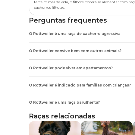
terceiro mês de vida, o filhote poderá se alimentar com raç
cachorros filhotes.
Perguntas frequentes
O Rottweiler é uma raça de cachorro agressiva
Não, apesar de sua aparência brava, o Rottweiler é um cachor
ele desenvolva a agressividade quando adultos, o ideal é fazer
O Rottweiler convive bem com outros animais?
Sim, o Rottweiler pode conviver bem com outros animais de es
entre os pets, garantindo que a relação entre eles seja pacífic
O Rottweiler pode viver em apartamentos?
Apesar de não recomendado por causa de seu porte, é possíve
isso, você precisa se comprometer em oferecer estímulos físi
O Rottweiler é indicado para famílias com crianças?
interagir com mordedores, bolinhas e outros
brinquedos
.
Sim, os cães
Rottweiler
são ótimos companheiros para as cri
que as brincadeiras e interações aconteçam com a supervisão 
O Rottweiler é uma raça barulhenta?
Não. Os
Rottweilers
são animais pouco vocais. Normalment
Raças relacionadas
alguma situação que eles entendem que possa causar risco ao 