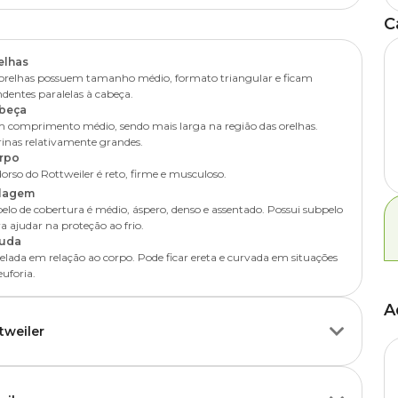
C
 logo após a adoção. Por conta de sua
inteligência
e obediência,
. Porém, costuma sofrer dos mesmo problemas de saúde de cães de
omportamento do
Rottweiler
em pouco tempo.
s e no sistema locomotor. Esse último está associado ao
elhas
orelhas possuem tamanho médio, formato triangular e ficam
dentes paralelas à cabeça.
beça
 comprimento médio, sendo mais larga na região das orelhas.
inas relativamente grandes.
rpo
orso do Rottweiler é reto, firme e musculoso.
lagem
elo de cobertura é médio, áspero, denso e assentado. Possui subpelo
a ajudar na proteção ao frio.
uda
elada em relação ao corpo. Pode ficar ereta e curvada em situações
euforia.
A
tweiler
 do tutor. Como ele possui um sistema gastrointestinal frágil, é