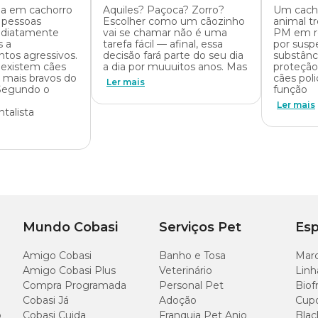
la em cachorro
Aquiles? Paçoca? Zorro?
Um cacho
 pessoas
Escolher como um cãozinho
animal tr
ediatamente
vai se chamar não é uma
PM em re
s a
tarefa fácil — afinal, essa
por suspe
os agressivos.
decisão fará parte do seu dia
substânci
 existem cães
a dia por muuuitos anos. Mas
proteção.
 mais bravos do
cães poli
Ler mais
Segundo o
função
Ler mais
talista
Mundo Cobasi
Serviços Pet
Esp
Amigo Cobasi
Banho e Tosa
Marc
Amigo Cobasi Plus
Veterinário
Linh
Compra Programada
Personal Pet
Biof
Cobasi Já
Adoção
Cup
o
Cobasi Cuida
Franquia Pet Anjo
Blac