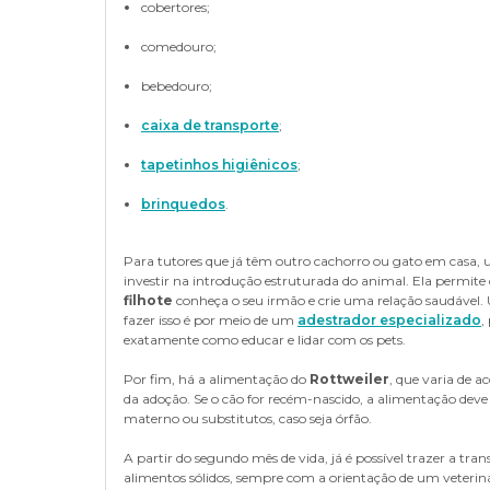
cobertores;
comedouro;
bebedouro;
caixa de transporte
;
tapetinhos higiênicos
;
brinquedos
.
Para tutores que já têm outro cachorro ou gato em casa, 
investir na introdução estruturada do animal. Ela permite
filhote
conheça o seu irmão e crie uma relação saudável
fazer isso é por meio de um
adestrador especializado
,
exatamente como educar e lidar com os pets.
Por fim, há a alimentação do
Rottweiler
, que varia de
da adoção. Se o cão for recém-nascido, a alimentação deve s
materno ou substitutos, caso seja órfão.
A partir do segundo mês de vida, já é possível trazer a tra
alimentos sólidos, sempre com a orientação de um veteriná