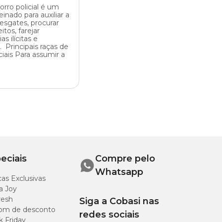
rro policial é um
einado para auxiliar a
sgates, procurar
itos, farejar
as ilícitas e
 Principais raças de
ciais Para assumir a
eciais
Compre pelo
Whatsapp
as Exclusivas
a Joy
resh
Siga a Cobasi nas
om de desconto
redes sociais
k Friday