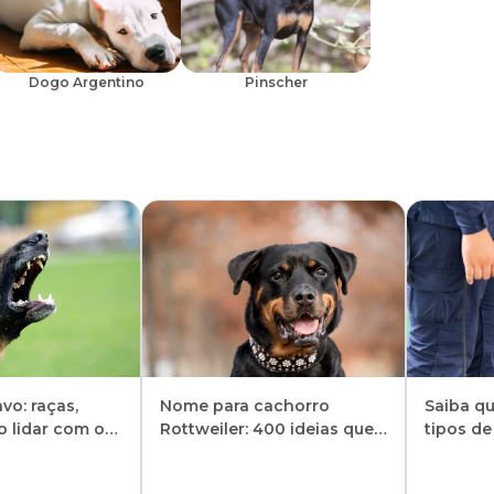
Dogo Argentino
Pinscher
vo: raças,
Nome para cachorro
Saiba qu
 lidar com o
Rottweiler: 400 ideias que
tipos d
nto
combinam com a raça
policiais