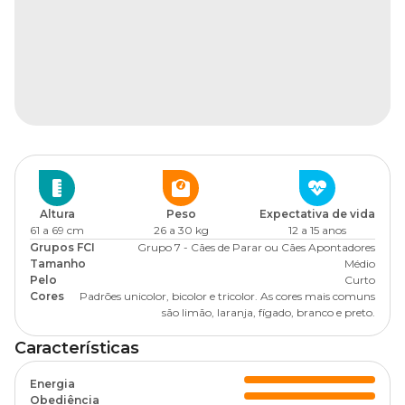
Altura
Peso
Expectativa de vida
61 a 69 cm
26 a 30 kg
12 a 15 anos
Grupos FCI
Grupo 7 - Cães de Parar ou Cães Apontadores
Tamanho
Médio
Pelo
Curto
Cores
Padrões unicolor, bicolor e tricolor. As cores mais comuns
são limão, laranja, fígado, branco e preto.
Características
Energia
Obediência