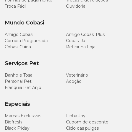
Formas de pagamento
Trocas e devoluções
Troca Fácil
Ouvidoria
Mundo Cobasi
Amigo Cobasi
Amigo Cobasi Plus
Compra Programada
Cobasi Já
Cobasi Cuida
Retirar na Loja
Serviços Pet
Banho e Tosa
Veterinário
Personal Pet
Adoção
Franquia Pet Anjo
Especiais
Marcas Exclusivas
Linha Joy
Biofresh
Cupom de desconto
Black Friday
Ciclo das pulgas