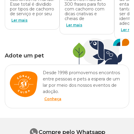
Esse total é dividido
300 frases para foto
entant
por tipos de cachorro
com cachorro com
tantas
de serviço e por seu
dicas criativas e
ser des
cheias de
identif
Ler mais
adequa
Ler mais
Ler ma
Adote um pet
Desde 1998 promovemos encontros
entre pessoas e pets a espera de um
lar por meio dos nossos eventos de
adoção.
Conheça
Compre pelo Whatsapp