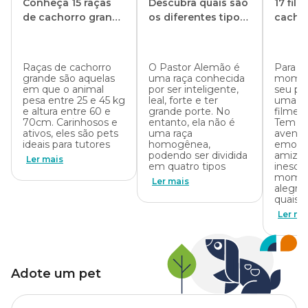
Conheça 15 raças
Descubra quais são
17 fil
de cachorro grande
os diferentes tipos
cacho
para ter em casa
de Pastor Alemão
precisa
Raças de cachorro
O Pastor Alemão é
Para ga
grande são aquelas
uma raça conhecida
momen
em que o animal
por ser inteligente,
seu pe
pesa entre 25 e 45 kg
leal, forte e ter
uma s
e altura entre 60 e
grande porte. No
filmes 
70cm. Carinhosos e
entanto, ela não é
Tem mui
ativos, eles são pets
uma raça
aventu
ideais para tutores
homogênea,
emocio
podendo ser dividida
amiza
Ler mais
em quatro tipos
inesqu
momen
Ler mais
alegri
quais 
Ler ma
Adote um pet