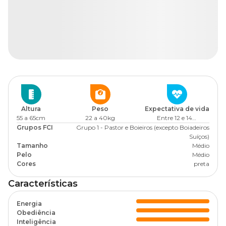
Altura
Peso
Expectativa de vida
55 a 65cm
22 a 40kg
Entre 12 e 14 anos
Grupos FCI
Grupo 1 - Pastor e Boieiros (excepto Boiadeiros
Suíços)
Tamanho
Médio
Pelo
Médio
Cores
preta
Características
Energia
Obediência
Inteligência