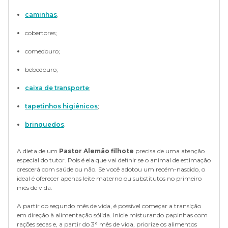
caminhas
;
cobertores;
comedouro;
bebedouro;
caixa de transporte
;
tapetinhos higiênicos
;
brinquedos
.
A dieta de um
Pastor Alemão filhote
precisa de uma atenção
especial do tutor. Pois é ela que vai definir se o animal de estimação
crescerá com saúde ou não. Se você adotou um recém-nascido, o
ideal é oferecer apenas leite materno ou substitutos no primeiro
mês de vida.
A partir do segundo mês de vida, é possível começar a transição
em direção à alimentação sólida. Inicie misturando papinhas com
rações secas e, a partir do 3° mês de vida, priorize os alimentos