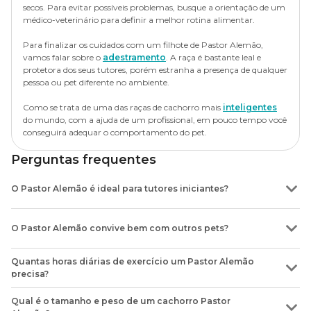
secos. Para evitar possíveis problemas, busque a orientação de um
médico-veterinário para definir a melhor rotina alimentar.
Para finalizar os cuidados com um filhote de Pastor Alemão,
vamos falar sobre o
adestramento
. A raça é bastante leal e
protetora dos seus tutores, porém estranha a presença de qualquer
pessoa ou pet diferente no ambiente.
Como se trata de uma das raças de cachorro mais
inteligentes
do mundo, com a ajuda de um profissional, em pouco tempo você
conseguirá adequar o comportamento do pet.
Perguntas frequentes
O Pastor Alemão é ideal para tutores iniciantes?
Sim! Desde que o tutor se comprometa a garantir a nutrição adequada e
disponha de tempo para brincar e passear com cão, ao menos, duas
O Pastor Alemão convive bem com outros pets?
vezes ao dia. Lembre-se que promover a saúde física e mental é essencial
para o desenvolvimento do pet.
Sim. Mas, para isso, é essencial que ele passe por um processo de
Quantas horas diárias de exercício um Pastor Alemão
socialização desde cedo. Ao adotar o animal, procure um adestrador
precisa?
profissional para ensinar o Pastor Alemão e conviver bem com os
irmãos.
O mínimo recomendado por veterinários é passear com o animal de
Qual é o tamanho e peso de um cachorro Pastor
estimação 1 hora por dia. Esse tempo pode ser dividido em dois períodos