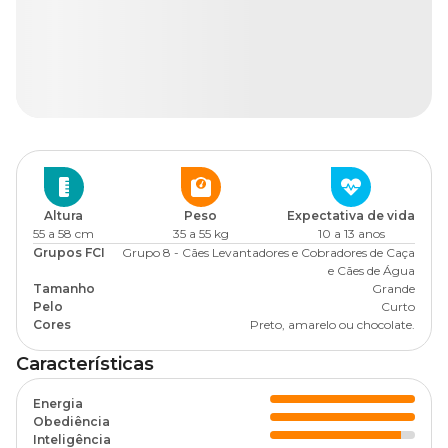
Altura
Peso
Expectativa de vida
55 a 58 cm
35 a 55 kg
10 a 13 anos
Grupos FCI
Grupo 8 - Cães Levantadores e Cobradores de Caça
e Cães de Água
Tamanho
Grande
Pelo
Curto
Cores
Preto, amarelo ou chocolate.
Características
Energia
Obediência
Inteligência