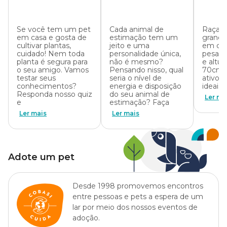
tóxicas para cães e
nível de energia do
para t
gatos?
seu pet?
Se você tem um pet
Cada animal de
Raças 
em casa e gosta de
estimação tem um
grande
cultivar plantas,
jeito e uma
em que
cuidado! Nem toda
personalidade única,
pesa e
planta é segura para
não é mesmo?
e altur
o seu amigo. Vamos
Pensando nisso, qual
70cm. 
testar seus
seria o nível de
ativos,
conhecimentos?
energia e disposição
ideais 
Responda nosso quiz
do seu animal de
Ler ma
e
estimação? Faça
Ler mais
Ler mais
Adote um pet
Desde 1998 promovemos encontros
entre pessoas e pets a espera de um
lar por meio dos nossos eventos de
adoção.