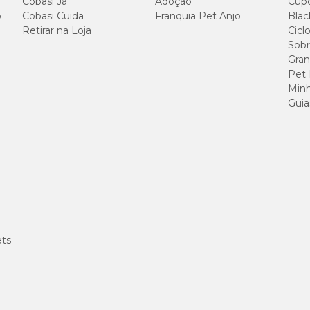
Cobasi Já
Adoção
Cup
o
Cobasi Cuida
Franquia Pet Anjo
Blac
Retirar na Loja
Cicl
Sobr
Gran
Pet
Minh
Guia
ets