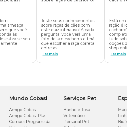
as pulgas?
sobre raças de cachorro?
cachorr
quais sã
marcas
odem
Teste seus conhecimentos
Está em 
 uma ameaça
sobre raças de cães com
ração é i
 sem que você
este quiz interativo! A cada
cachorro
ponda às
pergunta, você verá uma
completo
descubra se seu
foto de um cachorro e terá
tudo sob
ealmente
que escolher a raça correta
opções d
entre as
shop onl
Ler mais
Ler mais
Mundo Cobasi
Serviços Pet
Esp
Amigo Cobasi
Banho e Tosa
Marc
Amigo Cobasi Plus
Veterinário
Linh
Compra Programada
Personal Pet
Biof