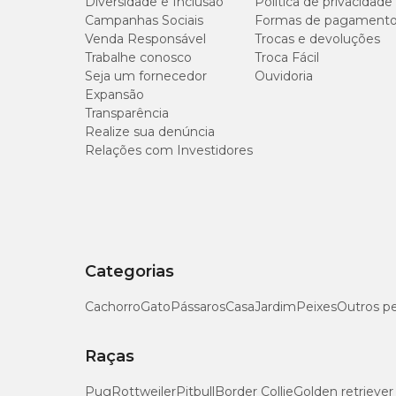
Diversidade e Inclusão
Política de privacidade
Campanhas Sociais
Formas de pagament
Venda Responsável
Trocas e devoluções
Trabalhe conosco
Troca Fácil
Seja um fornecedor
Ouvidoria
Expansão
Transparência
Realize sua denúncia
Relações com Investidores
Categorias
Cachorro
Gato
Pássaros
Casa
Jardim
Peixes
Outros p
Raças
Pug
Rottweiler
Pitbull
Border Collie
Golden retriever