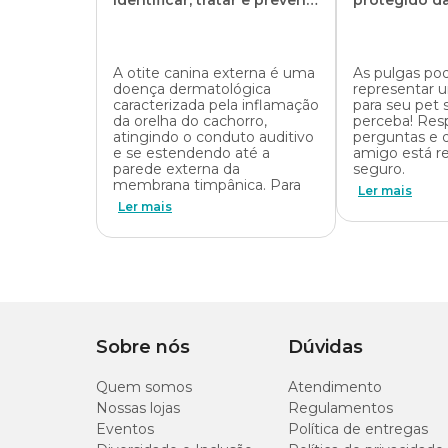
identificar, tratar e prevenir
protegido d
no seu cão
A otite canina externa é uma
As pulgas p
doença dermatológica
representar
caracterizada pela inflamação
para seu pet
da orelha do cachorro,
perceba! Res
atingindo o conduto auditivo
perguntas e 
e se estendendo até a
amigo está r
parede externa da
seguro.
membrana timpânica. Para
Ler mais
Ler mais
Sobre nós
Dúvidas
Quem somos
Atendimento
Nossas lojas
Regulamentos
Eventos
Política de entregas