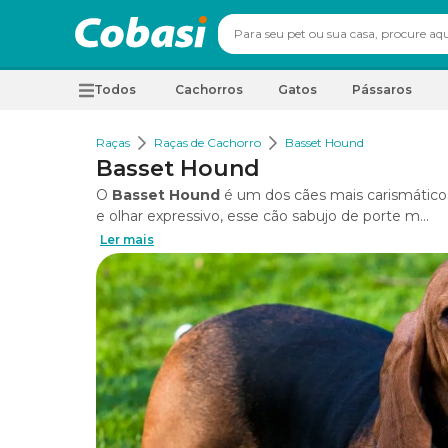
Todos
Cachorros
Gatos
Pássaros
Raças
Raças de Cachorro
Basset Hound
Basset Hound
O
Basset Hound
é um dos cães mais carismáticos
e olhar expressivo, esse cão sabujo de porte m...
Ler mais