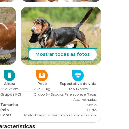
Mostrar todas as fotos
Altura
Peso
Expectativa de vida
33 a 38 cm
25 a 32 kg
12 a 13 anos
Grupos FCI
Grupo 6 - Sabujos Farejadores e Raças
Assemelhadas
Tamanho
Médio
Pelo
Curto
Cores
Preto, branco e marrom ou limão e branco.
aracterísticas