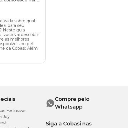
o: como escolher e
o as principais
dúvida sobre qual
deal para seu
? Neste guia
, você vai descobrir
re as melhores
isponíveis no pet
ine da Cobasi: Além
eciais
Compre pelo
Whatsapp
as Exclusivas
a Joy
resh
Siga a Cobasi nas