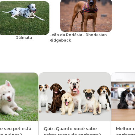
egular conforme orientação profissional.
e sociáveis — estabilidade emocional também é saúde.
vida longa, confortável e feliz, expressando toda a doçura e
Leão da Rodésia - Rhodesian
Dálmata
 mundo.
Ridgeback
ue seu pet está
Quiz: Quanto você sabe
Melhor 