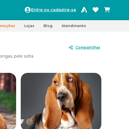
Entre ou cadastre-se
omoções
Lojas
Blog
Atendimento
Compartilhar
ngas, pele solta