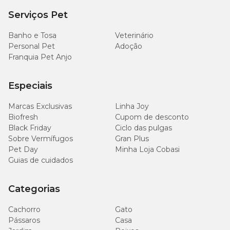
DHA (mín.)
1.400mg/kg
Serviços Pet
Banho e Tosa
Veterinário
Metionina (mín.)
1.500mg/kg
Personal Pet
Adoção
Franquia Pet Anjo
Taurina (mín.)
1.000mg/kg
Especiais
L-carnitina (mín.)
35mg/kg
Marcas Exclusivas
Linha Joy
Energia Metabolizável
764kcal/kg
Biofresh
Cupom de desconto
Black Friday
Ciclo das pulgas
Sobre Vermífugos
Gran Plus
Pet Day
Minha Loja Cobasi
Guias de cuidados
Enriquecimento Mínimo por kg
Categorias
Vitamina A 3.400UI; Vitamina D3 200UI; Vitamina E 200UI;
Zinco 39,6mg; Manganês 15,3mg; Ferro 9,8mg; Cobre 2,7mg;
Selênio 0,03mg; Iodo 0,33mg.
Cachorro
Gato
Pássaros
Casa