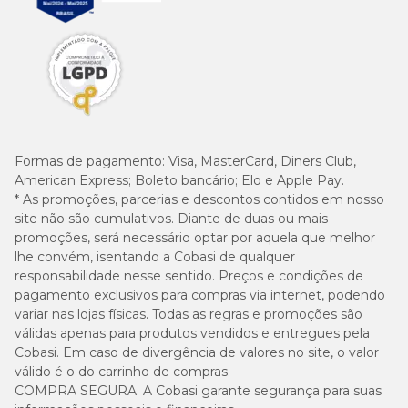
15kg
990
3 1/3
20kg
1230
4
25kg
1460
4 3/4
30kg
1670
5 1/2
Formas de pagamento:
Visa, MasterCard, Diners Club,
American Express; Boleto bancário; Elo e Apple Pay.
35kg
1875
6 1/4
* As promoções, parcerias e descontos contidos em nosso
site não são cumulativos. Diante de duas ou mais
40kg
2070
7
promoções, será necessário optar por aquela que melhor
lhe convém, isentando a Cobasi de qualquer
responsabilidade nesse sentido. Preços e condições de
50kg
2450
8
pagamento exclusivos para compras via internet, podendo
variar nas lojas físicas. Todas as regras e promoções são
válidas apenas para produtos vendidos e entregues pela
Cobasi. Em caso de divergência de valores no site, o valor
válido é o do carrinho de compras.
Sobre Vet Life Wet
COMPRA SEGURA. A Cobasi garante segurança para suas