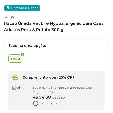
Compre e Ganhe
Vet Life
Ração Úmida Vet Life Hypoallergenic para Cães
Adultos Pork & Potato 300 g
Escolha uma opção:
300 g
Compre junto com 25% OFF:
Suplemento Promun Defense Boost Dog
Organnact 3 ml
R$ 54,38
R$ 72,50
Incluir no carrinho