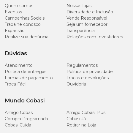
Extrato Etéreo (mín.)
20g/kg (2%)
Quem somos
Nossas lojas
Eventos
Diversidade e Inclusão
Matéria Fibrosa (máx.)
20g/kg (2%)
Campanhas Sociais
Venda Responsável
Trabalhe conosco
Seja um fornecedor
Expansão
Transparência
Matéria Mineral (máx.)
25g/kg (2,5%)
Realize sua denúncia
Relações com Investidores
1.200 a
Calcium (mín./máx.)
2.000mg/kg
Dúvidas
Atendimento
Regulamentos
Sódio (mín.)
2.000mg/kg
Política de entregas
Política de privacidade
Formas de pagamento
Trocas e devoluções
Fósforo (mín.)
700mg/kg
Troca Fácil
Ouvidoria
Ômega 6 (mín.)
11,5g/kg
Mundo Cobasi
Ômega 3 (mín.)
4.500mg/kg
Amigo Cobasi
Amigo Cobasi Plus
Compra Programada
Cobasi Já
Cobasi Cuida
Retirar na Loja
EPA (mín.)
1.200mg/kg