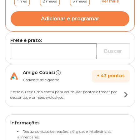
1 mês
2 meses
3 meses
Ver mais
Adicionar e programar
Frete e prazo:
Buscar
Amigo Cobasi
+
43
pontos
Cadastre-se e ganhe
Entre ou crie uma conta para acumular pontos e trocar por
descontos e brindes exclusivos.
Informações
Reduz os riscos de reações alérgicas e intolerâncias
alimentares;