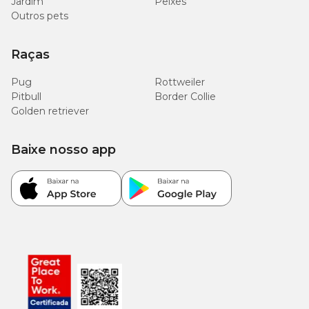
Jardim
Peixes
Modo de Uso
Outros pets
Período recomendado: de 3 a 8 semanas. Se os sinais de
intolerância desaparecerem, este alimento pode ser usado por até 1
Raças
ano. Servir em temperatura ambiente, seguindo a tabela de
recomendação abaixo. Divida em 2 ou mais refeições diárias.
Pug
Rottweiler
Fornecer água à vontade.
Pitbull
Border Collie
Golden retriever
Tabela de Quantidades Diárias
Baixe nosso app
Quantidade
Latas
Peso do cão
(g)
(300g)
2kg
220
3/4
5kg
435
1 1/2
10kg
730
2 1/2