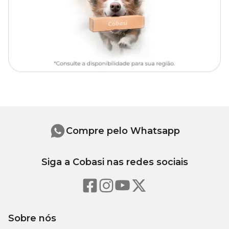
Compra Programada
para garantir descontos exclusivos e
praticidade.
Ingredientes
Fígado de suíno (mín. 20%), batata doce (mín. 20%), carne de
suíno (mín. 10%), grão de quinoa, óleo de peixe, grão de linhaça,
celulose em pó, cloreto de potássio, carbonato de cálcio, fosfato
monocálcico, cloreto de sódio, vitaminas (A, D3, E), minerais
quelatados, DL-metionina, taurina, L-carnitina.
Níveis de Garantia
Compre pelo Whatsapp
Componente
Quantidade
Siga a Cobasi nas redes sociais
Umidade (máx.)
820g/kg (82%)
Proteína Bruta (mín.)
40g/kg (4%)
Sobre nós