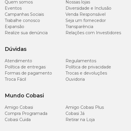
Extrato Etéreo (mín.)
Quem somos
Nossas lojas
(5%)
Eventos
Diversidade e Inclusão
Campanhas Sociais
Venda Responsável
90 g/kg
Extrato Etéreo (máx.)
Trabalhe conosco
Seja um fornecedor
(9%)
Expansão
Transparência
Realize sua denúncia
Relações com Investidores
41 g/kg
Matéria Fibrosa (máx.)
(4,1%)
Dúvidas
82 g/kg
Matéria Mineral (máx.)
Atendimento
Regulamentos
(8,2%)
Política de entregas
Política de privacidade
Formas de pagamento
Trocas e devoluções
7.400
Troca Fácil
Ouvidoria
Cálcio (mín.)
mg/kg
(0,74%)
Mundo Cobasi
13,7
Cálcio (máx.)
g/kg
Amigo Cobasi
Amigo Cobasi Plus
(1,37%)
Compra Programada
Cobasi Já
Cobasi Cuida
Retirar na Loja
5.200
Fósforo (mín.)
mg/kg