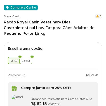
Compre e Ganhe
Royal Canin
5
Ração Royal Canin Veterinary Diet
Gastrointestinal Low Fat para Cães Adultos de
Pequeno Porte 1,5 kg
Escolha uma opção:
1,5 kg
7,5 kg
Preço por Kg
R$ 79,78
Compre junto com 25% OFF:
Organnact Postbiotic para Cães e Gatos 60 g
R$ 62,18
R$ 82,90