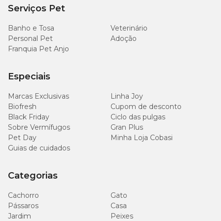
Serviços Pet
(0,52%)
Banho e Tosa
Veterinário
3.400
Personal Pet
Adoção
Sódio (mín.)
mg/kg
Franquia Pet Anjo
(0,34%)
5.600
Especiais
Cloro (mín.)
mg/kg
(0,56%)
Marcas Exclusivas
Linha Joy
Biofresh
Cupom de desconto
3.600
Black Friday
Ciclo das pulgas
Potássio (mín.)
mg/kg
Sobre Vermífugos
Gran Plus
(0,36%)
Pet Day
Minha Loja Cobasi
Guias de cuidados
3.700
Metionina (mín.)
mg/kg
(0,37%)
Categorias
Cachorro
Gato
700
Pássaros
Casa
Taurina (mín.)
mg/kg
(0,07%)
Jardim
Peixes