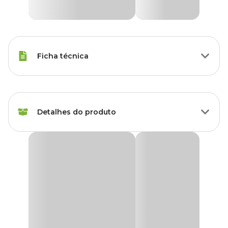
Ficha técnica
Porte
Raças Pequenas
Detalhes do produto
Tipo da Ração
Super Premium
Tipo Ração
Ração Royal Canin Veterinary Diet Gastrointestinal
Gastrointestinal
Medicamentosa
Low Fat para Cães Adultos de Pequeno Porte
A
Ração Royal Canin Veterinary Diet Gastrointestinal Low
Peso da Ração
1.5 kg, 7.5 kg
Fat
é um alimento coadjuvante seco desenvolvido especialmente
para cães adultos de pequeno porte que necessitam de suporte
nutricional no manejo de distúrbios gastrointestinais e
Corante
Sem corante
hiperlipidemia. Com fórmula de baixa gordura e altamente
digestível, é ideal para cães com metabolismo lipídico sensível.