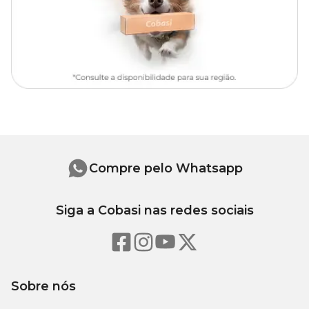
(sal comum), cloreto de potássio, frutooligossacarídeos (0,35%),
mananoligossacarídeos (0,2%), extrato de marigold (Tagetes
erecta), vitaminas (A, C, D3, E, B1, B2, B3, B5, B6, B12), biotina,
ácido fólico, cloreto de colina, levedura enriquecida com selênio,
iodato de cálcio, sulfato de cobre, óxido de manganês, sulfato de
ferro, óxido de zinco, zinco aminoácido quelato, cobre aminoácido
quelato, manganês aminoácido quelato, zeolita, ésteres de ácido
cítrico e ácidos graxos com glicerol, sorbato de potássio, DL-
metionina, taurina, hidrolisado de fígado de aves, antioxidante
BHA (butilhidroxianisol). *Milho moído geneticamente modificado.
Níveis de Garantia
Compre pelo Whatsapp
115 g/kg
Umidade (máx.)
Siga a Cobasi nas redes sociais
(11,5%)
200
Proteína Bruta (mín.)
g/kg
(20%)
Sobre nós
50 g/kg