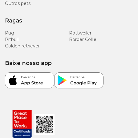
Outros pets
500
EPA (mín.)
mg/kg
Raças
(0,05%)
Pug
Rottweiler
400
Pitbull
Border Collie
DHA (mín.)
mg/kg
Golden retriever
(0,04%)
Baixe nosso app
Enriquecimento Mínimo por kg
Vitaminas:
A: 9.960 UI; C: 150 mg; D3: 600 UI; E: 258 UI; B1: 2,64
mg; B2: 10,02 mg; B3: 27,18 mg; B5: 16,92 mg; B6: 5,16 mg; B12:
40 µg; Biotina: 0,68 mg; Ácido fólico: 0,54 mg; Colina: 582 mg.
Minerais:
Cobre: 7,2 mg; Ferro: 22,8 mg; Manganês: 30 mg; Iodo:
2,28 mg; Zinco: 90 mg; Selênio: 0,04 mg.
Garanta agora a
Ração Royal Canin Veterinary Diet
Gastrointestinal Low Fat com preço
imperdível na Cobasi.
Proporcione ao seu pet uma alimentação de alta qualidade e