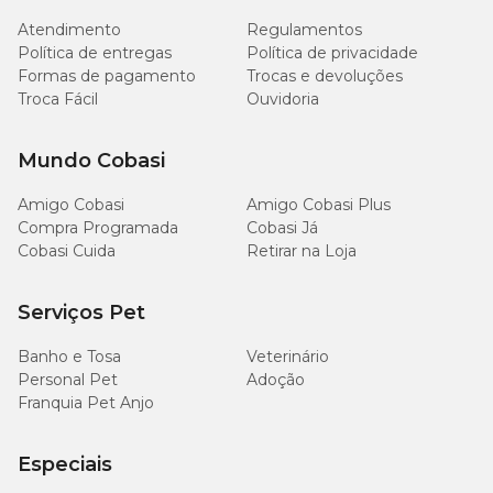
Atendimento
Regulamentos
140
Extrato Etéreo (Mín.)
14,0%
g/kg
Política de entregas
Política de privacidade
Formas de pagamento
Trocas e devoluções
Troca Fácil
Ouvidoria
30
Matéria Fibrosa (Máx.)
3,0%
g/kg
Mundo Cobasi
Matéria Mineral (Máx.)
85 g/kg
8,5%
Amigo Cobasi
Amigo Cobasi Plus
Compra Programada
Cobasi Já
Cálcio (Máx.)
16 g/kg
1,6%
Cobasi Cuida
Retirar na Loja
8.000
Cálcio (Mín.)
0,8%
mg/kg
Serviços Pet
Banho e Tosa
Veterinário
8.000
Fósforo (Mín.)
0,8%
Personal Pet
Adoção
mg/kg
Franquia Pet Anjo
2.000
Sódio (Mín.)
-
mg/kg
Especiais