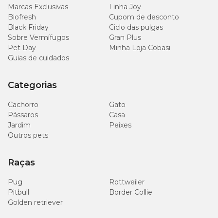
Marcas Exclusivas
Linha Joy
220
Mananoligossacarídeos (Mín.)
-
mg/kg
Biofresh
Cupom de desconto
Black Friday
Ciclo das pulgas
Sobre Vermífugos
Gran Plus
220
Furtooligossacarídeos (Mín.)
-
Pet Day
Minha Loja Cobasi
mg/kg
Guias de cuidados
100
Inulina (Mín.)
-
mg/kg
Categorias
Cachorro
Gato
Ômega 6 (ácido linoleico) (Mín.)
25 g/kg
-
Pássaros
Casa
Jardim
Peixes
3.500
Ômega 3 (ácido linolênico) (Mín.)
-
Outros pets
mg/kg
Raças
200
EPA + DHA (Mín.)
-
mg/kg
Pug
Rottweiler
Pitbull
Border Collie
3.701
Energia Metabolizável
-
Golden retriever
kcal/kg