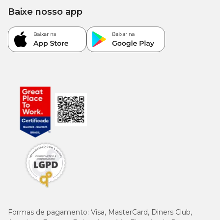
Baixe nosso app
Ração Fórmula Natural Life Filhote: enriquecimento por kg
Vitamina A 16.000UI; Vitamina D3 1.400UI; Vitamina E 200UI;
Vitamina C 100mg; Vitamina K 0,15mg; Vitamina B1 3mg;
Vitamina B2 4,0mg; Vitamina B6 2,0mg; Vitamina B12 24mcg;
Biotina 0,07mg; Ácido Pantotênico 10mg; Ácido Fólico 0,2mg;
Niacina 16mg; Colina 690mg; Ferro 80mg; Cobre 1mg; Iodo
1,4mg; Potássio 500mg; Manganês 5mg; Zinco 100mg; Zinco
Quelato 50mg; Selênio 0,15mg; Selênio Quelato 0,01mg.
Quantidade diária de Ração Fórmula Natural Life Filhote
Para garantir o melhor aproveitamento da Ração Fórmula
Natural Life Super Premium para Cães Filhotes Raças Minis e
Pequenas, o ideal é seguir a tabela referência da fabricante.
Mini
Pequeno
Idade
1 –
Formas de pagamento:
Visa, MasterCard, Diners Club,
5 – 10kg
5kg