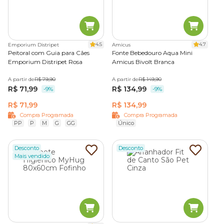
4.5
4.7
Emporium Distripet
Amicus
Peitoral com Guia para Cães
Fonte Bebedouro Aqua Mini
Emporium Distripet Rosa
Amicus Bivolt Branca
A partir de
R$ 79,90
A partir de
R$ 149,90
R$ 71,99
R$ 134,99
-9%
-9%
R$ 71,99
R$ 134,99
Compra Programada
Compra Programada
PP
P
M
G
GG
Único
Desconto
Desconto
Mais vendido