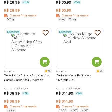
R$ 28,99
R$ 35,99
-14%
-10%
R$ 28,99
R$ 35,99
Compra Programada
Compra Programada
300 g
4 kg
12 kg
Desconto
Desconto
3.6
4.6
Alvorada
Alvorada
Bebedouro Prático Automático
Casinha Mega Fácil New
Cães e Gatos Azul Alvorada
Alvorada Azul
A partir de
R$ 44,90
A partir de
R$ 389,90
R$ 38,99
R$ 314,99
-13%
-19%
R$ 38,99
R$ 314,99
Compra Programada
Compra Programada
Único
Nº 04
Nº 05
Nº 06