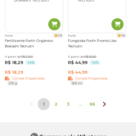
4.8
4.6
Forth
Forth
Fertilizante Forth Orgânico
Fungicida Forth Pronto Uso
Bokashi Tecnutri
Tecnutri
A partir de
R$ 21,50
A partir de
R$ 52,50
R$ 18,29
R$ 44,99
-14%
-14%
R$ 18,29
R$ 44,99
Compra Programada
Compra Programada
250 g
500 ml
1
2
3
...
66