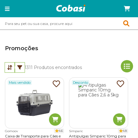
Promoções
1311
Produtos encontrados
Mais vendido
Desconto
4.6
4.8
Gomoov
Simparic
Caixa de Transporte para Cães e
Antipulgas Simparic 10mg para