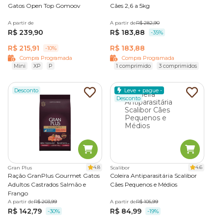
Gatos Open Top Gomoov
Cães 2,6 a 5kg
A partir de
A partir de
R$ 282,90
R$ 239,90
R$ 183,88
-35%
R$ 215,91
R$ 183,88
-10%
Compra Programada
Compra Programada
Mini
XP
P
1 comprimido
3 comprimidos
Desconto
Leve + pague -
Desconto
4.8
4.6
Gran Plus
Scalibor
Ração GranPlus Gourmet Gatos
Coleira Antiparasitária Scalibor
Adultos Castrados Salmão e
Cães Pequenos e Médios
Frango
A partir de
R$ 203,99
A partir de
R$ 105,99
R$ 142,79
R$ 84,99
-30%
-19%