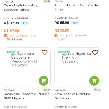
4.6
São Pet
MyHug
Arranhador Fit de Canto São Pet
Tapete Higiênico MyHug
Cinza
80x60cm Fofinho
A partir de
R$ 69,90
A partir de
R$ 102,90
R$ 55,99
R$ 87,99
-19%
-14%
R$ 55,99
R$ 87,99
Compra Programada
Compra Programada
Único
30 unidades
Desconto
Desconto
4.9
4.6
Megazoo
Gatissimo
Ração para Calopsita e Periquito
Areia Higiênica Premium
PM13 Megazoo
Gatíssimo
A partir de
R$ 34,00
A partir de
R$ 39,99