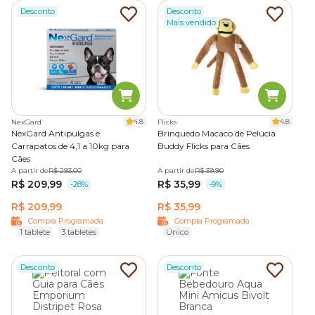
Desconto
Desconto
Mais vendido
4.8
4.8
NexGard
Flicks
NexGard Antipulgas e
Brinquedo Macaco de Pelúcia
Carrapatos de 4,1 a 10kg para
Buddy Flicks para Cães
Cães
A partir de
R$ 293,00
A partir de
R$ 39,90
R$ 209,99
R$ 35,99
-28%
-9%
R$ 209,99
R$ 35,99
Compra Programada
Compra Programada
1 tablete
3 tabletes
Único
Desconto
Desconto