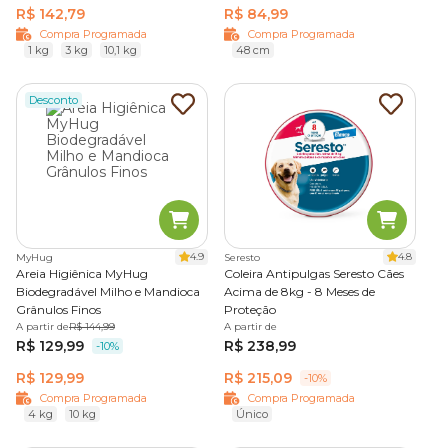
R$ 142,79
R$ 84,99
Compra Programada
Compra Programada
1 kg
3 kg
10,1 kg
48 cm
Desconto
4.9
4.8
MyHug
Seresto
Areia Higiênica MyHug
Coleira Antipulgas Seresto Cães
Biodegradável Milho e Mandioca
Acima de 8kg - 8 Meses de
Grânulos Finos
Proteção
A partir de
R$ 144,99
A partir de
R$ 129,99
R$ 238,99
-10%
R$ 129,99
R$ 215,09
-10%
Compra Programada
Compra Programada
4 kg
10 kg
Único