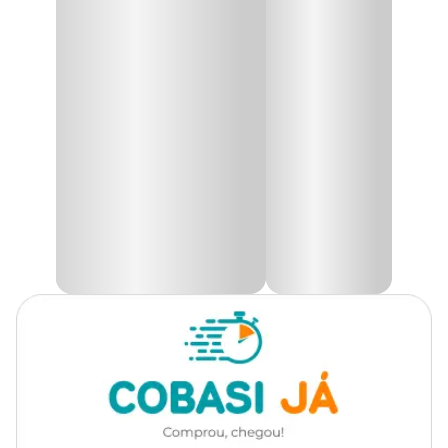
Grupo
Plantas
Produto disponível exclusivamente para retirada
em lojas Cobasi de São Paulo, com opção de
escolha do modelo disponível no momento da
Tipo de Planta
Folhagem, Sazonal
retirada.
Utilidade
Decoração, Presente
Muito utilizada para decoração de Natal, a
Poinsetia Neve Pote
14
também é conhecida por Bico de Papagaio, Flor-de-Páscoa e
Ambiente
Interno
Flor-de-Natal. É um arbusto semilenhoso, leitoso, originário do
México. Especialmente usada na época do Natal e também da
Páscoa, pois suas folhas se assemelham a pétalas de flores
Tipo de Iluminação
Meia Luz
vermelhas.
Como é uma planta "de dia curto", floresce exatamente no solstício
Rega
Moderada
de inverno (no hemisfério norte) que coincide com o Natal - o que
explicaria sua associação com o Natal nesses países. E aqui no Brasil
também é bastante utilizada nessa época.
De ciclo de vida perene, chega a atingir até 3 metros de altura
quando plantada em jardins. Suas flores são pequenas e amarelas.
O destaque desta planta fica por conta das brácteas que lembram
folhas, ricamente coloridas de vermelho, branco, rosa ou amarelo
em volta das flores.