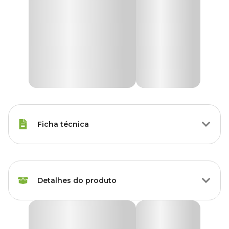
Ficha técnica
Marca
Holambra
Detalhes do produto
Cor
Vermelho
Gênero
Unissex
Poinsetia Neve - Flor de Natal Pote 14