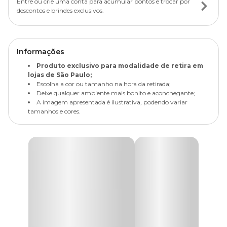
Entre ou crie uma conta para acumular pontos e trocar por
descontos e brindes exclusivos.
Informações
Produto exclusivo para modalidade de retira em
lojas de São Paulo;
Escolha a cor ou tamanho na hora da retirada;
Deixe qualquer ambiente mais bonito e aconchegante;
A imagem apresentada é ilustrativa, podendo variar
tamanhos e cores.