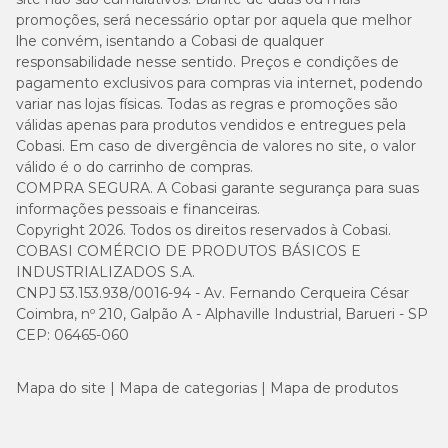
Quais cuidados devo ter ao administrar o Pet Milk?
promoções, será necessário optar por aquela que melhor
lhe convém, isentando a Cobasi de qualquer
O manejo correto é essencial para a segurança do filhote. A posição
responsabilidade nesse sentido. Preços e condições de
durante a mamada deve sempre simular a amamentação natural,
pagamento exclusivos para compras via internet, podendo
com o filhote de barriga para baixo, evitando risco de aspiração.
variar nas lojas físicas. Todas as regras e promoções são
válidas apenas para produtos vendidos e entregues pela
Também é importante respeitar a diluição recomendada e
observar como o filhote reage ao leite. Sinais como diarreia,
Cobasi. Em caso de divergência de valores no site, o valor
constipação ou perda de peso podem indicar erro de manejo ou
válido é o do carrinho de compras.
fragilidade do animal, exigindo avaliação veterinária.
COMPRA SEGURA. A Cobasi garante segurança para suas
informações pessoais e financeiras.
Copyright 2026. Todos os direitos reservados à Cobasi.
Pet Milk e o processo de desmame
COBASI COMÉRCIO DE PRODUTOS BÁSICOS E
INDUSTRIALIZADOS S.A.
O leite substituto pode ser oferecido até que o filhote atinja idade
CNPJ 53.153.938/0016-94 - Av. Fernando Cerqueira César
para experimentar novos alimentos. A partir de aproximadamente
Coimbra, nº 210, Galpão A - Alphaville Industrial, Barueri - SP
28 dias
, é possível iniciar uma transição gradual, oferecendo ração
úmida ou ração seca hidratada.
CEP: 06465-060
Essa etapa deve ser progressiva, mantendo o
Pet Milk
como
Mapa do site
suporte até que o sistema digestivo do filhote esteja preparado para
Mapa de categorias
Mapa de produtos
o novo alimento. Essa combinação ajuda a reduzir desconfortos
gastrointestinais e facilita o avanço natural para a nutrição sólida.