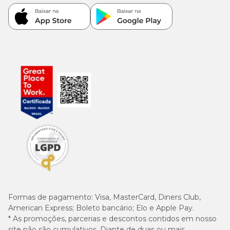
diariamente é fundamental. Caso haja pouca evolução ou perda
de peso em até 48 horas, a avaliação veterinária é essencial.
Quanta quantidade de Pet Milk devo oferecer por dia?
A quantidade diária depende do peso do filhote, e a embalagem
fornece uma tabela que orienta o volume total indicado. Essa
quantidade deve ser distribuída ao longo do dia, respeitando os
intervalos de 3 a 5 horas entre as mamadas.
A divisão correta evita sobrecarga digestiva e mantém o filhote
nutrido de forma contínua, simulando o aleitamento natural.
Posso armazenar o Pet Milk depois de dissolvido?
Sim, desde que seja armazenado corretamente. O leite preparado
pode ser mantido na geladeira por até 24 horas. Antes de oferecer
ao filhote, é importante reaquecê-lo até alcançar uma
Formas de pagamento:
Visa, MasterCard, Diners Club,
temperatura adequada, nunca inferior a 38°C, para evitar choque
American Express; Boleto bancário; Elo e Apple Pay.
térmico e garantir boa digestão.
* As promoções, parcerias e descontos contidos em nosso
site não são cumulativos. Diante de duas ou mais