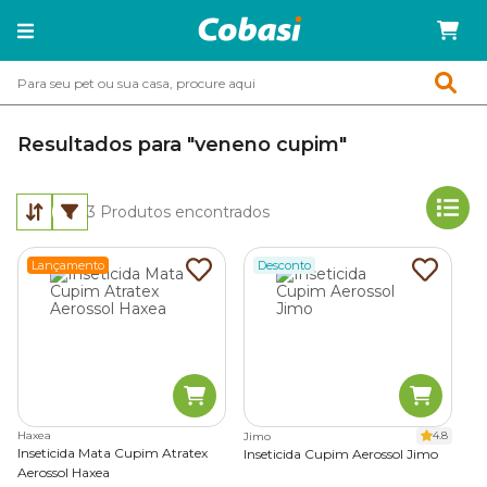
Resultados para "veneno cupim"
3
Produtos encontrados
Lançamento
Desconto
Haxea
4.8
Jimo
Inseticida Mata Cupim Atratex
Inseticida Cupim Aerossol Jimo
Aerossol Haxea