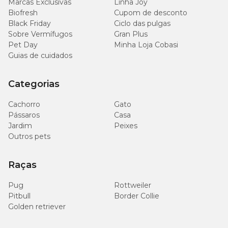
Marcas Exclusivas
Linha Joy
Biofresh
Cupom de desconto
Black Friday
Ciclo das pulgas
Sobre Vermífugos
Gran Plus
Pet Day
Minha Loja Cobasi
Guias de cuidados
Categorias
Cachorro
Gato
Pássaros
Casa
Jardim
Peixes
Outros pets
Raças
Pug
Rottweiler
Pitbull
Border Collie
Golden retriever