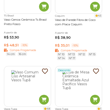
TS Brasil
4.5
Coquim
Vaso Genoa Cerâmica Ts Brasil
Vaso de Parede Fibra de Coco
Preto Fosco
com Placa Coquim
A partir de
A partir de
R$ 53,90
R$ 38,90
R$ 48,51
R$ 35,01
-10%
-10%
Compra Programada
Compra Programada
14 cm
16 cm
Nº 10
N° 13
N° 12
N° 15
N° 14
N° 17
Desconto
4.8
1
Vasos Tupa
Vasos Tupa