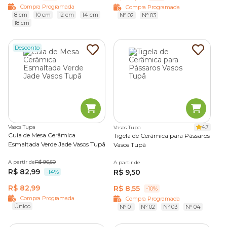
Compra Programada
Compra Programada
8 cm
10 cm
12 cm
14 cm
Nº 02
N° 03
18 cm
Desconto
Vasos Tupa
4.7
Vasos Tupa
Cuia de Mesa Cerâmica
Tigela de Cerâmica para Pássaros
Esmaltada Verde Jade Vasos Tupã
Vasos Tupã
A partir de
R$ 96,50
A partir de
R$ 82,99
R$ 9,50
-14%
R$ 82,99
R$ 8,55
-10%
Compra Programada
Compra Programada
Único
Nº 01
Nº 02
Nº 03
Nº 04