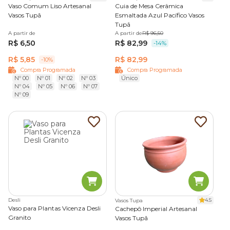
Vaso Comum Liso Artesanal
Cuia de Mesa Cerâmica
Vasos Tupã
Esmaltada Azul Pacífico Vasos
Tupã
A partir de
A partir de
R$ 96,50
R$ 6,50
R$ 82,99
-14%
R$ 5,85
R$ 82,99
-10%
Compra Programada
Compra Programada
Nº 00
Nº 01
Nº 02
Nº 03
Único
Nº 04
Nº 05
Nº 06
Nº 07
Nº 09
Desli
4.5
Vasos Tupa
Vaso para Plantas Vicenza Desli
Cachepô Imperial Artesanal
Granito
Vasos Tupã