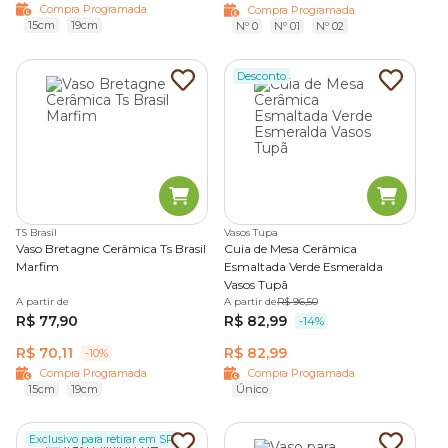
Compra Programada
Compra Programada
15cm
19cm
Nº 0
Nº 01
Nº 02
Desconto
TS Brasil
Vasos Tupa
Vaso Bretagne Cerâmica Ts Brasil
Cuia de Mesa Cerâmica
Marfim
Esmaltada Verde Esmeralda
Vasos Tupã
A partir de
A partir de
R$ 96,50
R$ 77,90
R$ 82,99
-14%
R$ 70,11
R$ 82,99
-10%
Compra Programada
Compra Programada
15cm
19cm
Único
Exclusivo para retirar em SP