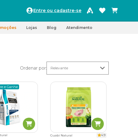
Entre ou cadastre-se
omoções
Lojas
Blog
Atendimento
Ordenar por
:
re e Ganhe
tural
4.9
Guabi Natural