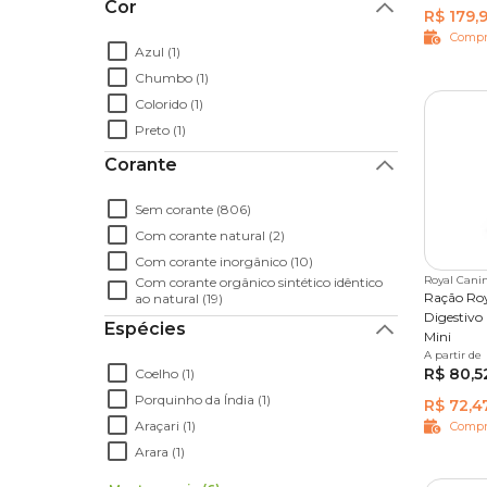
Cor
R$ 179,9
Compr
Azul (1)
Chumbo (1)
Colorido (1)
Preto (1)
Corante
Sem corante (806)
Com corante natural (2)
Com corante inorgânico (10)
Royal Cani
Com corante orgânico sintético idêntico
Ração Roy
ao natural (19)
Digestivo
Espécies
Mini
A partir de
1 kg
2
R$ 80,5
Coelho (1)
Porquinho da Índia (1)
R$ 72,4
Araçari (1)
Compr
Arara (1)