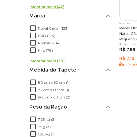
Mostrar mais (42)
Marca
Premier
Ração Úm
Royal Canin (133)
Nattu Cãe
N&D (124)
Pequeno 
Premier (114)
A partir de
85 g
R$ 7,99
Hills (78)
R$ 7,19
Mostrar mais (30)
Compr
Medida do Tapete
80 cm x 60 cm (1)
82 cm x 60 cm (1)
90 cm x 60 cm (2)
Peso da Ração
7.25 kg (3)
75 g (3)
1.36 kg (1)