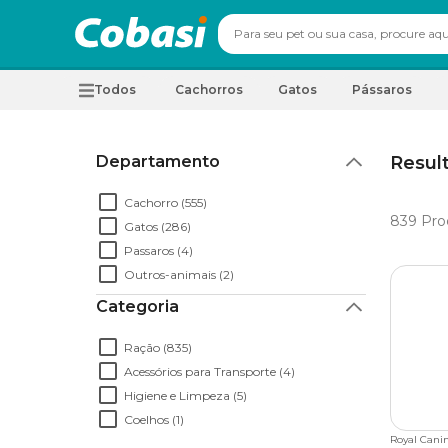
Todos
Cachorros
Gatos
Pássaros
Departamento
Resul
Cachorro (555)
839
Pro
Gatos (286)
Passaros (4)
Outros-animais (2)
Categoria
Ração (835)
Acessórios para Transporte (4)
Higiene e Limpeza (5)
Coelhos (1)
Royal Cani