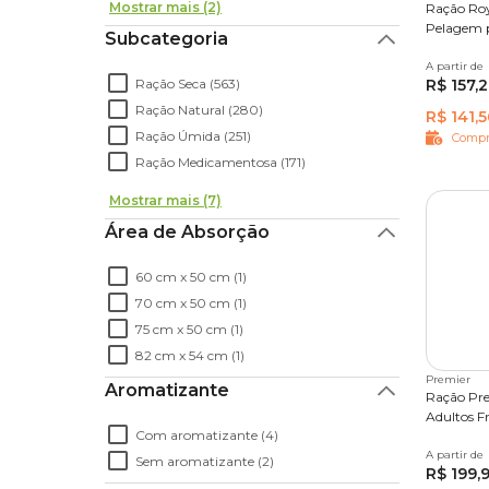
Mostrar mais (2)
Ração Roy
Pelagem p
Subcategoria
A partir de
1,5 kg
Ração Seca (563)
R$ 157,
Ração Natural (280)
R$ 141,5
Ração Úmida (251)
Compr
Ração Medicamentosa (171)
Mostrar mais (7)
Área de Absorção
60 cm x 50 cm (1)
70 cm x 50 cm (1)
75 cm x 50 cm (1)
82 cm x 54 cm (1)
Premier
Aromatizante
Ração Pr
Adultos F
Com aromatizante (4)
A partir de
7,5 kg
Sem aromatizante (2)
R$ 199,