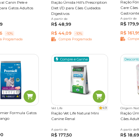
Ração Fór
al Canin Pele e
Ração Úmida Hill's Prescription
Care Cães
ara Gatos Adultos
Diet I/D para Cães Cuidados
Gastrointe
Digestivos
A partir de
2 k g
1
3 kg
A partir de
370 g
R$ 179,
29
R$ 48,99
R$ 161,9
6
R$ 44,09
-10%
-10%
Compr
a Programada
Compra Programada
Compre e Ganhe
Descont
4.9
Vet Life
Origem Nat
emier Formula Gatos
Ração Vet Life Natural Mini
Ração Úm
rango
Canine Renal
Cães Adult
A partir de
2kg
10,1kg
A partir de
300 g
R
90
R$ 177,50
R$ 18,69