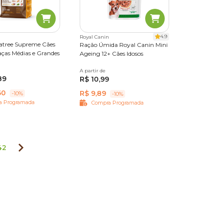
4.9
Royal Canin
tree Supreme Cães
Ração Úmida Royal Canin Mini
aças Médias e Grandes
Ageing 12+ Cães Idosos
20 kg
A partir de
85g
89
R$ 10,99
60
R$ 9,89
-10%
-10%
a Programada
Compra Programada
42