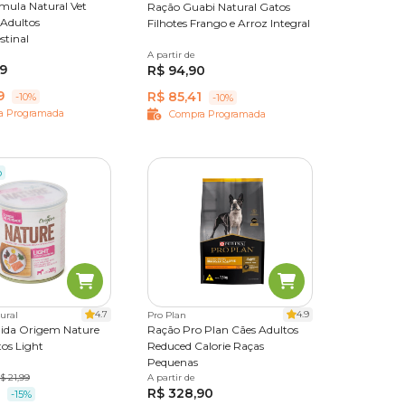
mula Natural Vet
Ração Guabi Natural Gatos
 Adultos
Filhotes Frango e Arroz Integral
stinal
0,1 kg
A partir de
1,5 kg
99
R$ 94,90
9
R$ 85,41
-10%
-10%
a Programada
Compra Programada
o
4.7
4.9
ural
Pro Plan
ida Origem Nature
Ração Pro Plan Cães Adultos
os Light
Reduced Calorie Raças
Pequenas
$ 21,99
A partir de
2,5 kg
7,5 kg
R$ 328,90
-15%