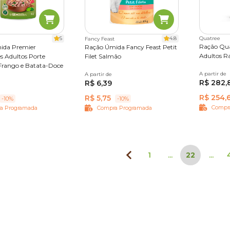
5
4.8
Quatree
Fancy Feast
Ração Qua
ida Premier
Ração Úmida Fancy Feast Petit
Adultos R
s Adultos Porte
Filet Salmão
Frango e Batata-Doce
A partir de
15 kg
A partir de
85 g
R$ 282,
R$ 6,39
R$ 254,
R$ 5,75
-10%
-10%
Compr
a Programada
Compra Programada
1
...
22
...