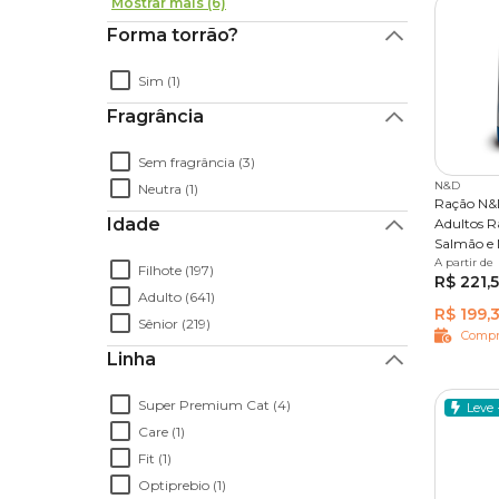
Mostrar mais (6)
Forma torrão?
Sim (1)
Fragrância
Sem fragrância (3)
N&D
Neutra (1)
Ração N&
Idade
Adultos R
Salmão e 
A partir de
2,5 kg
Filhote (197)
R$ 221,
Adulto (641)
R$ 199,
Sênior (219)
Compr
Linha
Super Premium Cat (4)
Leve 
Care (1)
Fit (1)
Optiprebio (1)