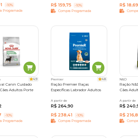
1
R$ 159,75
R$ 18,69
-10%
-10%
a Programada
Compra Programada
Compr
4.9
4.8
n
Premier
N&D
al Canin Cuidado
Ração Premier Raças
Ração N&D
 Cães Adultos Porte
Específicas Labrador Adultos
Cães Adul
,5 kg
A partir de
12 kg
A partir de
2,5 kg
2
R$ 264,90
R$ 240,
7
R$ 238,41
R$ 216,
-10%
-10%
a Programada
Compra Programada
Compr