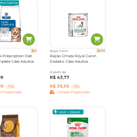
re e Ganhe
4
4.9
Royal Canin
's Prescription Diet
Ração Úmida Royal Canin
lete Cães Adultos
Diabetic Cães Adultos
A partir de
410g
99
R$ 43,77
99
R$ 39,39
-10%
-10%
a Programada
Compra Programada
Leve + pague -