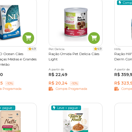
Comp
4.9
4.9
Pet Delicia
Hills
D Ocean Cães
Ração Úmida Pet Delícia Cães
Ração Hill
aças Médias e Grandes
Light
Derm Comp
Melão
10,1 kg
A partir de
320 g
A partir de
2,94 kg
50
R$ 22,49
R$ 359,
35
R$ 20,24
R$ 323,
-10%
-10%
a Programada
Compra Programada
Compr
+ pague -
Leve + pague -