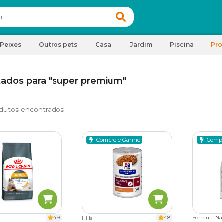
Peixes
Outros pets
Casa
Jardim
Piscina
Pr
tados para "super premium"
dutos encontrados
Compre e Ganhe
Comp
4.9
4.8
Formula Na
n
Hills