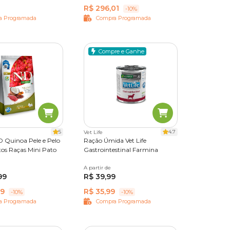
R$ 296,01
-10%
a Programada
Compra Programada
Compre e Ganhe
5
4.7
Vet Life
 Quinoa Pele e Pelo
Ração Úmida Vet Life
tos Raças Mini Pato
Gastrointestinal Farmina
A partir de
300 g
99
R$ 39,99
89
R$ 35,99
-10%
-10%
a Programada
Compra Programada