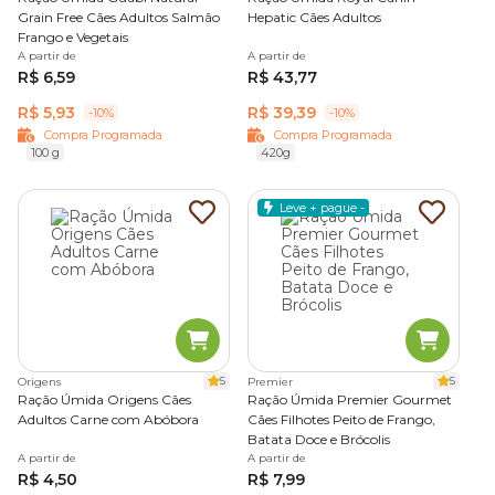
Grain Free Cães Adultos Salmão
Hepatic Cães Adultos
Frango e Vegetais
A partir de
A partir de
R$ 6,59
R$ 43,77
R$ 5,93
R$ 39,39
-10%
-10%
Compra Programada
Compra Programada
100 g
420g
Leve + pague -
5
5
Origens
Premier
Ração Úmida Origens Cães
Ração Úmida Premier Gourmet
Adultos Carne com Abóbora
Cães Filhotes Peito de Frango,
Batata Doce e Brócolis
A partir de
A partir de
R$ 4,50
R$ 7,99