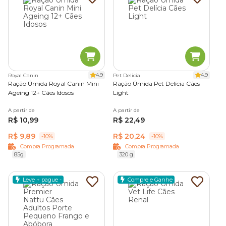
4.9
4.9
Royal Canin
Pet Delicia
Ração Úmida Royal Canin Mini
Ração Úmida Pet Delícia Cães
Ageing 12+ Cães Idosos
Light
A partir de
A partir de
R$ 10,99
R$ 22,49
R$ 9,89
R$ 20,24
-10%
-10%
Compra Programada
Compra Programada
85g
320 g
Leve + pague -
Compre e Ganhe