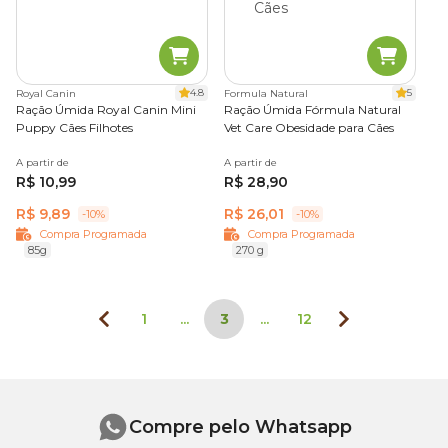
4.8
5
Royal Canin
Formula Natural
Ração Úmida Royal Canin Mini
Ração Úmida Fórmula Natural
Puppy Cães Filhotes
Vet Care Obesidade para Cães
A partir de
A partir de
R$ 10,99
R$ 28,90
R$ 9,89
R$ 26,01
-10%
-10%
Compra Programada
Compra Programada
85g
270 g
1
...
3
...
12
Compre pelo Whatsapp