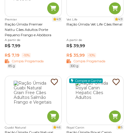
4.9
4.9
Premier
Vet Life
Ração Úmida Premier
Ração Úmida Vet Life Cães Renal
Nattu Cães Adultos Porte
Pequeno Frango e Abóbora
A partir de
A partir de
R$ 7,99
R$ 39,99
R$ 7,19
R$ 35,99
-10%
-10%
Compra Programada
Compra Programada
85 g
300 g
Compre e Ganhe
4.6
5
Guabi Natural
Royal Canin
Ração Úmida Guabi Natural
Ração Úmida Royal Canin