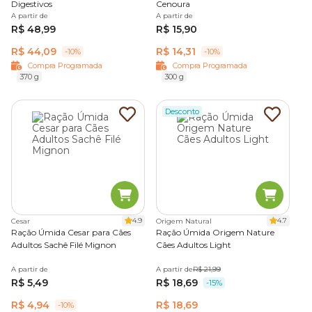
Digestivos
Cenoura
A partir de
A partir de
R$ 48,99
R$ 15,90
R$ 44,09
R$ 14,31
-10%
-10%
Compra Programada
Compra Programada
370 g
300 g
Desconto
4.9
4.7
Cesar
Origem Natural
Ração Úmida Cesar para Cães
Ração Úmida Origem Nature
Adultos Sachê Filé Mignon
Cães Adultos Light
A partir de
A partir de
R$ 21,99
R$ 5,49
R$ 18,69
-15%
R$ 4,94
R$ 18,69
-10%