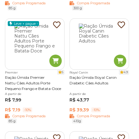
Compra Programada
Compra Programada
85 g
300 g
Leve + pague -
5
4.9
Premier
Royal Canin
Ração Úmida Premier
Ração Úmida Royal Canin
Nattu Cães Adultos Porte
Diabetic Cães Adultos
Pequeno Frango e Batata-Doce
A partir de
A partir de
R$ 7,99
R$ 43,77
R$ 7,19
R$ 39,39
-10%
-10%
Compra Programada
Compra Programada
85 g
410g