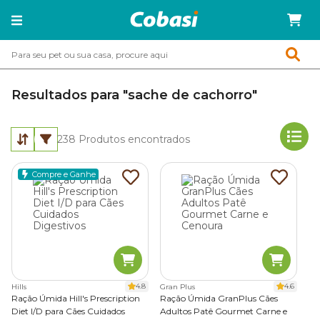
Resultados para "sache de cachorro"
238
Produtos encontrados
Compre e Ganhe
4.8
4.6
Hills
Gran Plus
Ração Úmida Hill's Prescription
Ração Úmida GranPlus Cães
Diet I/D para Cães Cuidados
Adultos Patê Gourmet Carne e