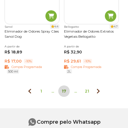
4.4
4.7
Sanol
Bellogatto
Eliminador de Odores Spray Cães
Eliminador de Odores Extratos
Sanol Dog
Vegetais Bellogatto
A partir de
A partir de
R$ 18,89
R$ 32,90
R$ 17,00
R$ 29,61
-10%
-10%
Compra Programada
Compra Programada
500 ml
2L
1
...
17
...
21
Compre pelo Whatsapp