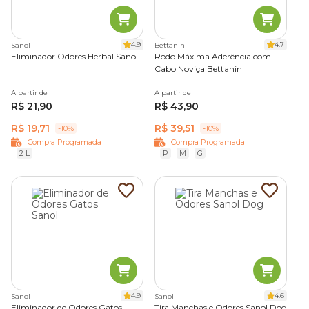
4.9
4.7
Sanol
Bettanin
Eliminador Odores Herbal Sanol
Rodo Máxima Aderência com
Cabo Noviça Bettanin
A partir de
A partir de
R$ 21,90
R$ 43,90
R$ 19,71
R$ 39,51
-10%
-10%
Compra Programada
Compra Programada
2 L
P
M
G
4.9
4.6
Sanol
Sanol
Eliminador de Odores Gatos
Tira Manchas e Odores Sanol Dog