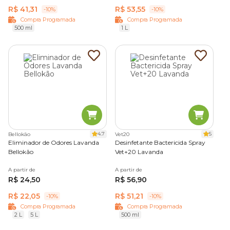
R$ 41,31
R$ 53,55
-10%
-10%
Compra Programada
Compra Programada
500 ml
1 L
4.7
5
Bellokão
Vet20
Eliminador de Odores Lavanda
Desinfetante Bactericida Spray
Bellokão
Vet+20 Lavanda
A partir de
A partir de
R$ 24,50
R$ 56,90
R$ 22,05
R$ 51,21
-10%
-10%
Compra Programada
Compra Programada
2 L
5 L
500 ml