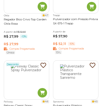
4.7
Trapp
Okla
Pulverizador com Pressão Prévia
Regador Bico Crivo Top Garden
SX-575-1 Trapp
Okla Rosa
A partir de
A partir de
R$ 32,50
R$ 57,90
R$ 27,99
-13%
R$ 52,11
R$ 27,99
-10%
Compra Programada
Compra Programada
1,5 L
Único
Desconto
4.6
4.5
Feliway
Sanremo
Feliway Classic Spray
Pulverizador Plástico