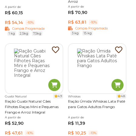
Arroz
A partir de
A partir de
R$ 70,90
R$ 60,15
R$ 63,81
R$ 54,14
-10%
-10%
Compra Programada
Compra Programada
3 kg
15 kg
1 kg
2,5kg
7,5kg
4.9
4.8
Guabi Natural
Whiskas
Ração Guabi Natural Cães
Ração Úmida Whiskas Lata Patê
Filhotes Raças Mini e Pequenas
para Gatos Adultos Frango
Frango e Arroz Integral
A partir de
A partir de
R$ 52,90
R$ 11,39
R$ 47,61
R$ 10,25
-10%
-10%