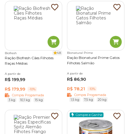
4.8
Bionatural Prime
Biofresh
Ração Bionatural Prime Gatos
Ração Biofresh Cães Filhotes
Filhotes Salmão
Raças Médias
A partir de
A partir de
R$ 86,90
R$ 199,99
R$ 78,21
R$ 179,99
-10%
-10%
Compra Programada
Compra Programada
1,5 kg
7,5 kg
20 kg
3 kg
10,1 kg
15 kg
Compre e Ganhe