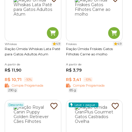
4.9
4.9
Whiskas
Friskies
Ração Úmida Whiskas Lata Patê
Ração Úmida Friskies Gatos
para Gatos Adultos Atum
Filhotes Carne ao molho
A partir de
A partir de
R$ 11,90
R$ 3,79
R$ 10,71
R$ 3,41
-10%
-10%
Compra Programada
Compra Programada
290 g
85 g
Desconto
Leve + pague -