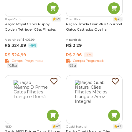
4.9
4.8
Royal Canin
Gran Plus
Ração Royal Canin Puppy
Ração Úmida GranPlus Gourmet
Golden Retriever Cães Filhotes
Gatos Castrados Ovelha
A partir de
R$ 402,99
A partir de
R$ 324,99
R$ 3,29
-19%
R$ 324,99
R$ 2,96
-10%
Compra Programada
Compra Programada
10,1kg
85 g
4.9
4.7
N&D
Guabi Natural
Ração N&D Prime Gatos Filhotes
Ração Guabi Natural Cães