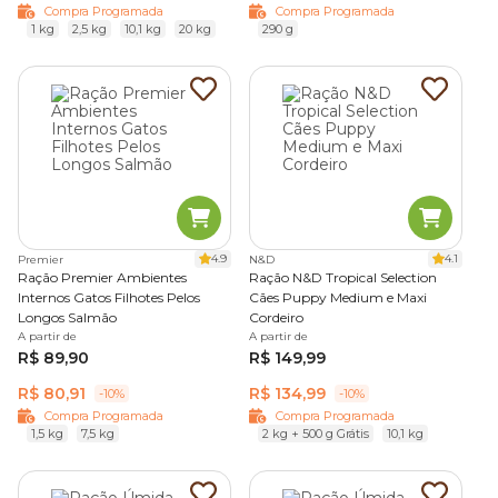
Compra Programada
Compra Programada
1 kg
2,5 kg
10,1 kg
20 kg
290 g
4.9
4.1
Premier
N&D
Ração Premier Ambientes
Ração N&D Tropical Selection
Internos Gatos Filhotes Pelos
Cães Puppy Medium e Maxi
Longos Salmão
Cordeiro
A partir de
A partir de
R$ 89,90
R$ 149,99
R$ 80,91
R$ 134,99
-10%
-10%
Compra Programada
Compra Programada
1,5 kg
7,5 kg
2 kg + 500 g Grátis
10,1 kg