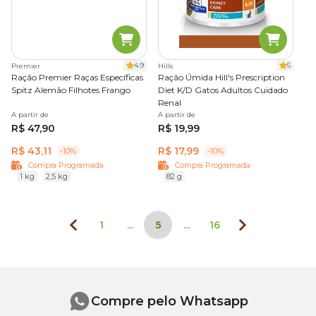
4.9
5
Premier
Hills
Ração Premier Raças Específicas
Ração Úmida Hill's Prescription
Spitz Alemão Filhotes Frango
Diet K/D Gatos Adultos Cuidado
Renal
A partir de
A partir de
R$ 47,90
R$ 19,99
R$ 43,11
R$ 17,99
-10%
-10%
Compra Programada
Compra Programada
1 kg
2,5 kg
82 g
1
...
5
...
16
Compre pelo Whatsapp