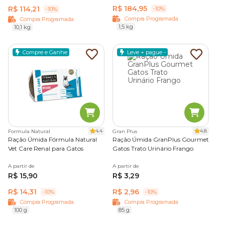
R$ 184,95
R$ 114,21
-10%
-10%
Compra Programada
Compra Programada
1,5 kg
10,1 kg
Compre e Ganhe
Leve + pague -
4.4
4.8
Formula Natural
Gran Plus
Ração Úmida Fórmula Natural
Ração Úmida GranPlus Gourmet
Vet Care Renal para Gatos
Gatos Trato Urinário Frango
A partir de
A partir de
R$ 15,90
R$ 3,29
R$ 14,31
R$ 2,96
-10%
-10%
Compra Programada
Compra Programada
100 g
85 g