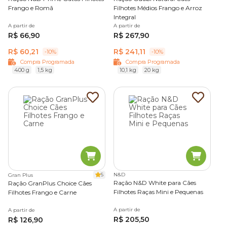
Frango e Romã
Filhotes Médios Frango e Arroz
Integral
A partir de
A partir de
R$ 66,90
R$ 267,90
R$ 60,21
R$ 241,11
-10%
-10%
Compra Programada
Compra Programada
400 g
1,5 kg
10,1 kg
20 kg
5
N&D
Gran Plus
Ração N&D White para Cães
Ração GranPlus Choice Cães
Filhotes Raças Mini e Pequenas
Filhotes Frango e Carne
A partir de
A partir de
R$ 205,50
R$ 126,90