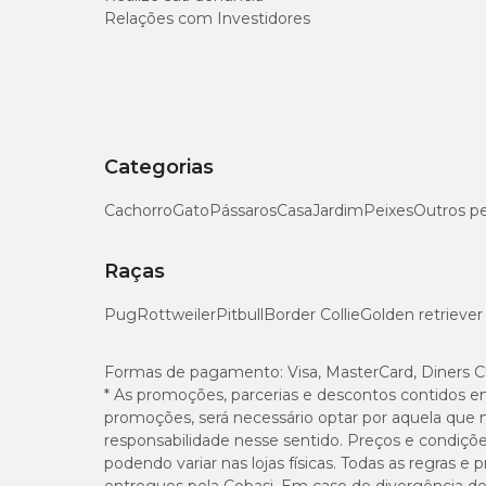
Relações com Investidores
Categorias
Cachorro
Gato
Pássaros
Casa
Jardim
Peixes
Outros p
Raças
Pug
Rottweiler
Pitbull
Border Collie
Golden retriever
Formas de pagamento:
Visa, MasterCard, Diners C
* As promoções, parcerias e descontos contidos e
promoções, será necessário optar por aquela que 
responsabilidade nesse sentido. Preços e condiçõ
podendo variar nas lojas físicas. Todas as regras 