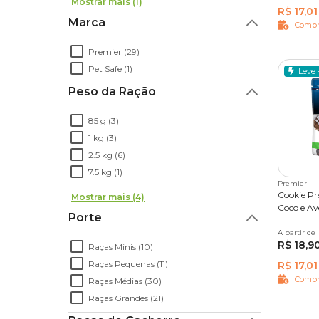
Mostrar mais (1)
R$ 17,01
Marca
Compr
Premier (29)
Pet Safe (1)
Leve 
Peso da Ração
85 g (3)
1 kg (3)
2.5 kg (6)
7.5 kg (1)
Premier
Cookie Pr
Mostrar mais (4)
Coco e Av
Porte
A partir de
250 g
R$ 18,9
Raças Minis (10)
Raças Pequenas (11)
R$ 17,01
Compr
Raças Médias (30)
Raças Grandes (21)