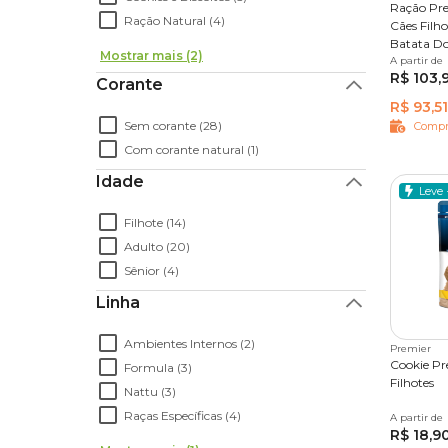
Ração Pre
Ração Natural (4)
Cães Filh
Batata D
Mostrar mais (2)
A partir de
2,5 kg
R$ 103,
Corante
R$ 93,51
Sem corante (28)
Compr
Com corante natural (1)
Idade
Leve 
Filhote (14)
Adulto (20)
Sênior (4)
Linha
Ambientes Internos (2)
Premier
Cookie Pr
Formula (3)
Filhotes
Nattu (3)
Raças Específicas (4)
A partir de
250 g
R$ 18,9