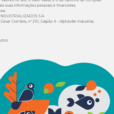
alores no site, o valor válido é o do carrinho de compras.
suas informações pessoais e financeiras.
asi.
NDUSTRIALIZADOS S.A.
sar Coimbra, nº 210, Galpão A - Alphaville Industrial,
utos