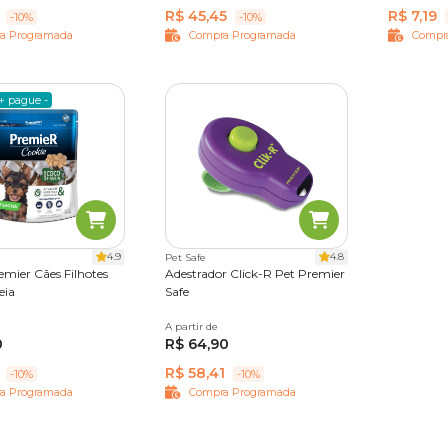
R$ 45,45
R$ 7,19
-10%
-10%
a Programada
Compra Programada
Compr
+ pague -
4.9
4.8
Pet Safe
emier Cães Filhotes
Adestrador Click-R Pet Premier
eia
Safe
A partir de
Único
0
R$ 64,90
R$ 58,41
-10%
-10%
a Programada
Compra Programada