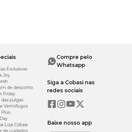
eciais
Compre pelo
Whatsapp
as Exclusivas
a Joy
resh
Siga a Cobasi nas
om de desconto
redes sociais
k Friday
o das pulgas
e Vermífugos
 Plus
 Day
Baixe nosso app
a Loja Cobasi
s de cuidados