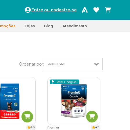
Entre ou cadastre-se
omoções
Lojas
Blog
Atendimento
Ordenar por
:
Leve + pague -
4.9
4.9
Premier