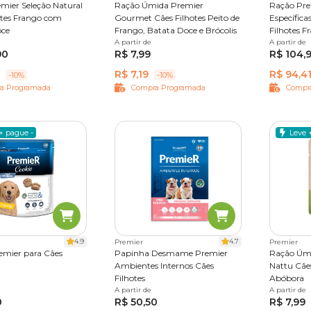
mier Seleção Natural
Ração Úmida Premier
Ração Pre
otes Frango com
Gourmet Cães Filhotes Peito de
Específica
oce
Frango, Batata Doce e Brócolis
Filhotes F
10,1 kg
A partir de
85 g
A partir de
1 kg
2,
90
R$ 7,99
R$ 104,
R$ 7,19
R$ 94,4
-10%
-10%
a Programada
Compra Programada
Compr
+ pague -
Leve 
4.9
4.7
Premier
Premier
emier para Cães
Papinha Desmame Premier
Ração Úm
Ambientes Internos Cães
Nattu Cães
Filhotes
Abóbora
A partir de
1 kg
A partir de
85 g
0
R$ 50,50
R$ 7,99