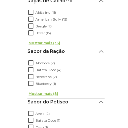
Raças de Cachorro
Akita inu (11)
American Bully (15)
Beagle (15)
Boxer (15)
Mostrar mais (33)
Sabor da Ração
Abóbora (2)
Batata Doce (4)
Beterraba (2)
Blueberry (1)
Mostrar mais (8)
Sabor do Petisco
Aveia (2)
Batata Doce (1)
Coco (1)