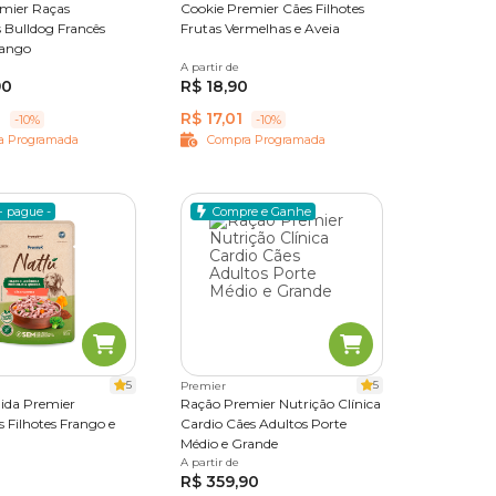
mier Raças
Cookie Premier Cães Filhotes
s Bulldog Francês
Frutas Vermelhas e Aveia
rango
5 kg
A partir de
250 g
90
R$ 18,90
1
R$ 17,01
-10%
-10%
a Programada
Compra Programada
+ pague -
Compre e Ganhe
5
5
Premier
ida Premier
Ração Premier Nutrição Clínica
 Filhotes Frango e
Cardio Cães Adultos Porte
Médio e Grande
A partir de
10,1 kg
R$ 359,90