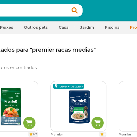
Peixes
Outros pets
Casa
Jardim
Piscina
Pr
tados para "premier racas medias"
utos encontrados
Leve + pague -
4.9
5
Premier
Premier