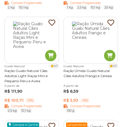
Compra Programada
Compra Programada
2 kg
10,1 kg
1 kg
2,5 kg
10,1 kg
20 kg
4.7
4.7
Guabi Natural
Guabi Natural
Ração Guabi Natural Cães
Ração Úmida Guabi Natural
Adultos Light Raças Mini e
Cães Adultos Frango e Cereais
Pequeno Peru e Aveia
A partir de
A partir de
R$ 111,90
R$ 6,59
R$ 100,71
R$ 5,93
-10%
-10%
Compra Programada
Compra Programada
2,5 kg
10,1 kg
100 g
Compre e Ganhe
Lançamento