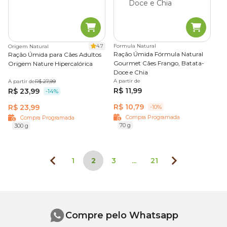
4.7
Formula Natural
Origem Natural
Ração Úmida Fórmula Natural
Ração Úmida para Cães Adultos
Gourmet Cães Frango, Batata-
Origem Nature Hipercalórica
Doce e Chia
A partir de
A partir de
R$ 27,99
R$ 11,99
R$ 23,99
-14%
R$ 10,79
R$ 23,99
-10%
Compra Programada
Compra Programada
70 g
300 g
1
2
3
...
21
Compre pelo Whatsapp