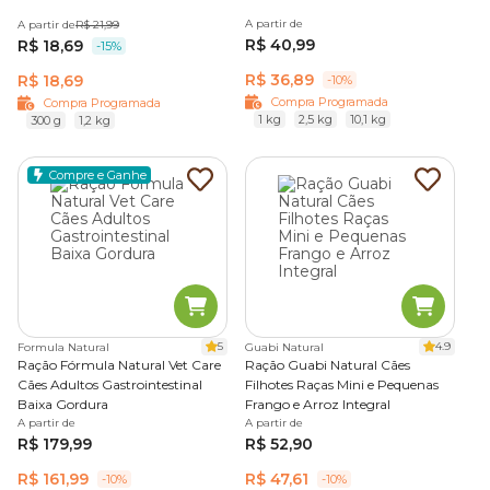
A partir de
A partir de
R$ 21,99
R$ 40,99
R$ 18,69
-15%
R$ 36,89
R$ 18,69
-10%
Compra Programada
Compra Programada
1 kg
2,5 kg
10,1 kg
300 g
1,2 kg
Compre e Ganhe
5
4.9
Formula Natural
Guabi Natural
Ração Fórmula Natural Vet Care
Ração Guabi Natural Cães
Cães Adultos Gastrointestinal
Filhotes Raças Mini e Pequenas
Baixa Gordura
Frango e Arroz Integral
A partir de
A partir de
R$ 179,99
R$ 52,90
R$ 161,99
R$ 47,61
-10%
-10%