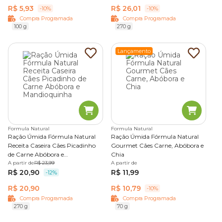
R$ 5,93
R$ 26,01
-10%
-10%
Compra Programada
Compra Programada
100 g
270 g
Lançamento
Formula Natural
Formula Natural
Ração Úmida Fórmula Natural
Ração Úmida Fórmula Natural
Receita Caseira Cães Picadinho
Gourmet Cães Carne, Abóbora e
de Carne Abóbora e
Chia
Mandioquinha
A partir de
R$ 23,99
A partir de
R$ 20,90
R$ 11,99
-12%
R$ 20,90
R$ 10,79
-10%
Compra Programada
Compra Programada
270 g
70 g