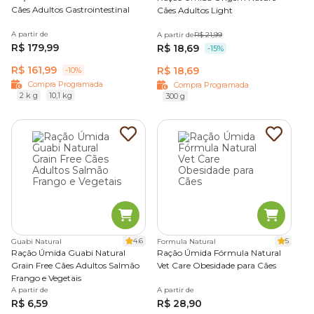
Cães Adultos Gastrointestinal
Cães Adultos Light
A partir de
A partir de
R$ 21,99
R$ 179,99
R$ 18,69
-15%
R$ 161,99
R$ 18,69
-10%
Compra Programada
Compra Programada
2 k g
10,1 kg
300 g
4.6
5
Guabi Natural
Formula Natural
Ração Úmida Guabi Natural
Ração Úmida Fórmula Natural
Grain Free Cães Adultos Salmão
Vet Care Obesidade para Cães
Frango e Vegetais
A partir de
A partir de
R$ 6,59
R$ 28,90