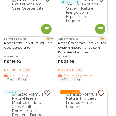
Mais vendido
4.6
4.7
Formula Natural
Origem Natural
Ração Fórmula Natural Vet Care
Ração Úmida para Cães Adultos
Cães Osteoartrite
Origem Nature Frango com
Espinafre e Legumes
A partir de
A partir de
R$ 116,90
R$ 23,99
R$ 105,21
R$ 21,59
-10%
-10%
Compra Programada
Compra Programada
2 kg
10,1 kg
300 g
1,2 kg
Desconto
Lançamento