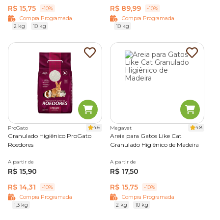
R$ 15,75
R$ 89,99
-10%
-10%
Compra Programada
Compra Programada
2 kg
10 kg
10 kg
4.6
4.8
ProGato
Megavet
Granulado Higiênico ProGato
Areia para Gatos Like Cat
Roedores
Granulado Higiênico de Madeira
A partir de
A partir de
R$ 15,90
R$ 17,50
R$ 14,31
R$ 15,75
-10%
-10%
Compra Programada
Compra Programada
1,3 kg
2 kg
10 kg