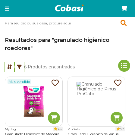
Resultados para "granulado higienico
roedores"
6
Produtos encontrados
Mais vendido
4.8
4.7
MyHug
ProGato
Granulado Higiênico de Madeira
Granulado Higiênico de Pinus