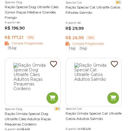
Special Dog
5
Special Cat
Ração Special Dog Ultralife Cães
Ração Special Cat Ultralife Gatos
Júnior Raças Médias e Grandes
Filhotes Salmão
Frango
A partir de
A partir de
R$ 196,90
R$ 29,99
R$ 177,21
R$ 26,99
-10%
-10%
Compra Programada
Compra Programada
15 kg
1 kg
3 kg
5
Special Cat
Special Dog
Ração Úmida Special Cat Ultralife
Ração Úmida Special Dog
Gatos Adultos Salmão
Ultralife Cães Adultos Raças
Pequenas Cordeiro
A partir de
R$ 3,19
A partir de
R$ 3,19