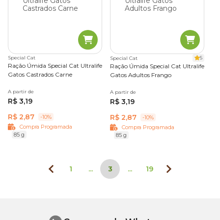
Special Cat
5
Special Cat
Ração Úmida Special Cat Ultralife
Ração Úmida Special Cat Ultralife
Gatos Castrados Carne
Gatos Adultos Frango
A partir de
A partir de
R$ 3,19
R$ 3,19
R$ 2,87
R$ 2,87
-10%
-10%
Compra Programada
Compra Programada
85 g
85 g
1
...
3
...
19