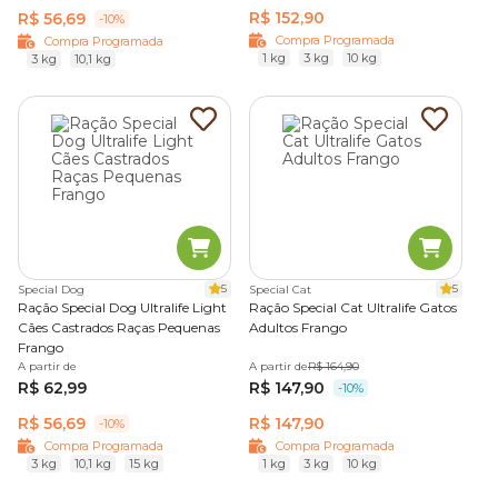
R$ 152,90
R$ 56,69
-10%
Compra Programada
Compra Programada
1 kg
3 kg
10 kg
3 kg
10,1 kg
5
5
Special Dog
Special Cat
Ração Special Dog Ultralife Light
Ração Special Cat Ultralife Gatos
Cães Castrados Raças Pequenas
Adultos Frango
Frango
A partir de
A partir de
R$ 164,90
R$ 62,99
R$ 147,90
-10%
R$ 56,69
R$ 147,90
-10%
Compra Programada
Compra Programada
3 kg
10,1 kg
15 kg
1 kg
3 kg
10 kg