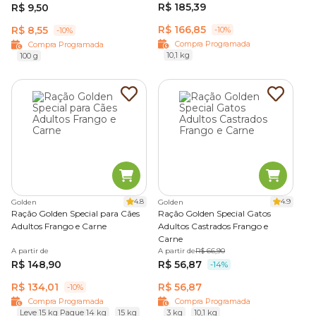
R$ 185,39
R$ 9,50
R$ 166,85
R$ 8,55
-10%
-10%
Compra Programada
Compra Programada
10,1 kg
100 g
4.8
4.9
Golden
Golden
Ração Golden Special para Cães
Ração Golden Special Gatos
Adultos Frango e Carne
Adultos Castrados Frango e
Carne
A partir de
A partir de
R$ 66,90
R$ 148,90
R$ 56,87
-14%
R$ 134,01
R$ 56,87
-10%
Compra Programada
Compra Programada
Leve 15 kg Pague 14 kg
15 kg
3 kg
10,1 kg