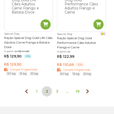
Special Dog
5
Special Dog
Ração Special Dog Gold Life Cães
Ração Special Dog Gold
Adultos Carne Frango e Batata-
Performance Cães Adultos
Doce
Frango e Carne
A partir de
R$ 144,90
A partir de
R$ 129,90
R$ 122,99
-10%
R$ 129,90
R$ 110,69
-10%
Compra Programada
Compra Programada
10,1 kg
15 kg
20 kg
10,1 kg
15 kg
20 kg
1
2
3
...
19