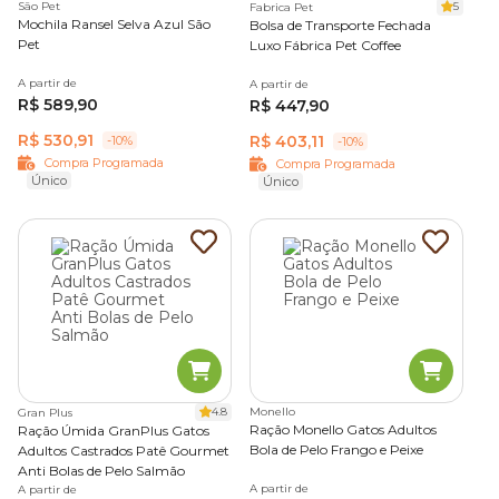
São Pet
5
Fabrica Pet
Mochila Ransel Selva Azul São
Bolsa de Transporte Fechada
Pet
Luxo Fábrica Pet Coffee
A partir de
A partir de
R$ 589,90
R$ 447,90
R$ 530,91
R$ 403,11
-10%
-10%
Compra Programada
Compra Programada
Único
Único
4.8
Monello
Gran Plus
Ração Monello Gatos Adultos
Ração Úmida GranPlus Gatos
Bola de Pelo Frango e Peixe
Adultos Castrados Patê Gourmet
Anti Bolas de Pelo Salmão
A partir de
A partir de