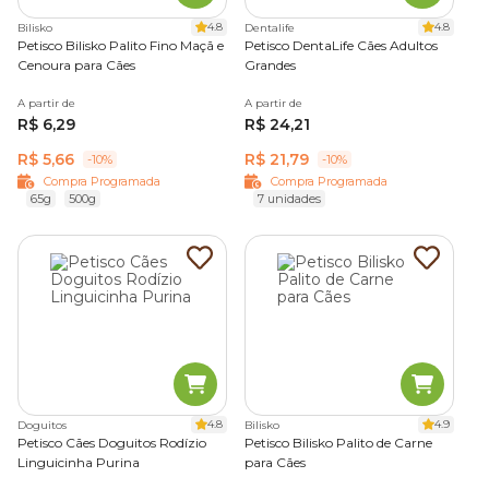
4.8
4.8
Bilisko
Dentalife
Petisco Bilisko Palito Fino Maçã e
Petisco DentaLife Cães Adultos
Cenoura para Cães
Grandes
A partir de
A partir de
R$ 6,29
R$ 24,21
R$ 5,66
R$ 21,79
-10%
-10%
Compra Programada
Compra Programada
65g
500g
7 unidades
4.8
4.9
Doguitos
Bilisko
Petisco Cães Doguitos Rodízio
Petisco Bilisko Palito de Carne
Linguicinha Purina
para Cães