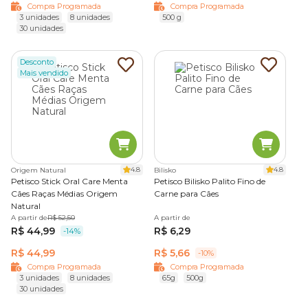
Compra Programada
Compra Programada
3 unidades
8 unidades
500 g
30 unidades
Desconto
Mais vendido
4.8
4.8
Origem Natural
Bilisko
Petisco Stick Oral Care Menta
Petisco Bilisko Palito Fino de
Cães Raças Médias Origem
Carne para Cães
Natural
A partir de
R$ 52,50
A partir de
R$ 44,99
R$ 6,29
-14%
R$ 44,99
R$ 5,66
-10%
Compra Programada
Compra Programada
3 unidades
8 unidades
65g
500g
30 unidades