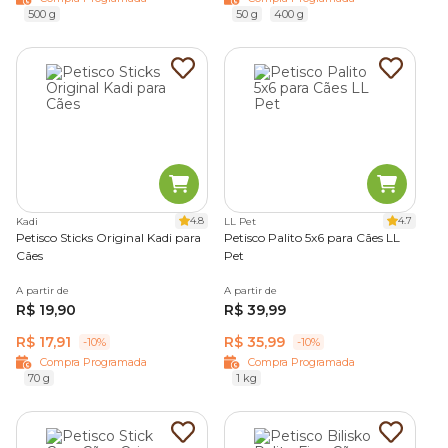
500 g
50 g
400 g
4.8
4.7
Kadi
LL Pet
Petisco Sticks Original Kadi para
Petisco Palito 5x6 para Cães LL
Cães
Pet
A partir de
A partir de
R$ 19,90
R$ 39,99
R$ 17,91
R$ 35,99
-10%
-10%
Compra Programada
Compra Programada
70 g
1 kg