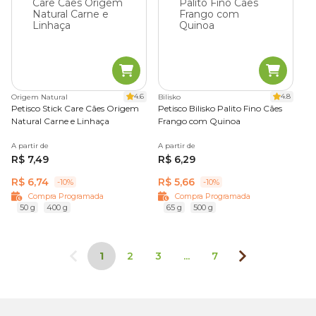
4.6
4.8
Origem Natural
Bilisko
Petisco Stick Care Cães Origem
Petisco Bilisko Palito Fino Cães
Natural Carne e Linhaça
Frango com Quinoa
A partir de
A partir de
R$ 7,49
R$ 6,29
R$ 6,74
R$ 5,66
-10%
-10%
Compra Programada
Compra Programada
50 g
400 g
65 g
500 g
1
2
3
...
7