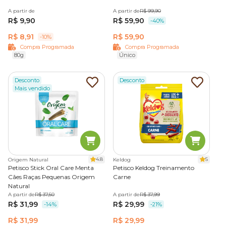
A partir de
A partir de
R$ 99,90
R$ 9,90
R$ 59,90
-40%
R$ 8,91
R$ 59,90
-10%
Compra Programada
Compra Programada
80g
Único
Desconto
Desconto
Mais vendido
4.8
5
Origem Natural
Keldog
Petisco Stick Oral Care Menta
Petisco Keldog Treinamento
Cães Raças Pequenas Origem
Carne
Natural
A partir de
R$ 37,50
A partir de
R$ 37,99
R$ 31,99
R$ 29,99
-14%
-21%
R$ 31,99
R$ 29,99