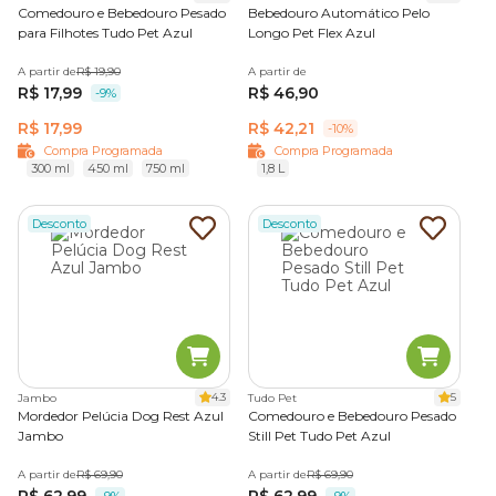
Comedouro e Bebedouro Pesado
Bebedouro Automático Pelo
para Filhotes Tudo Pet Azul
Longo Pet Flex Azul
A partir de
R$ 19,90
A partir de
R$ 17,99
R$ 46,90
-9%
R$ 17,99
R$ 42,21
-10%
Compra Programada
Compra Programada
300 ml
450 ml
750 ml
1,8 L
Desconto
Desconto
4.3
5
Jambo
Tudo Pet
Mordedor Pelúcia Dog Rest Azul
Comedouro e Bebedouro Pesado
Jambo
Still Pet Tudo Pet Azul
A partir de
R$ 69,90
A partir de
R$ 69,90
R$ 62,99
R$ 62,99