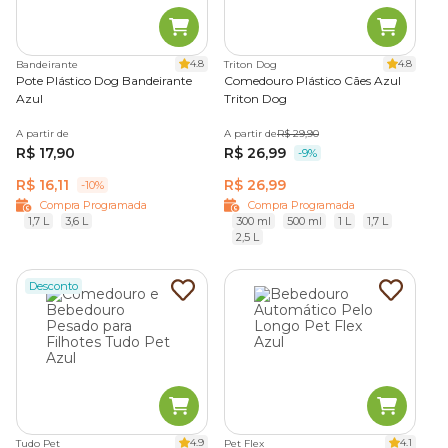
4.8
4.8
Bandeirante
Triton Dog
Pote Plástico Dog Bandeirante
Comedouro Plástico Cães Azul
Azul
Triton Dog
A partir de
A partir de
R$ 29,90
R$ 17,90
R$ 26,99
-9%
R$ 16,11
R$ 26,99
-10%
Compra Programada
Compra Programada
1,7 L
3,6 L
300 ml
500 ml
1 L
1,7 L
2,5 L
Desconto
4.9
4.1
Tudo Pet
Pet Flex