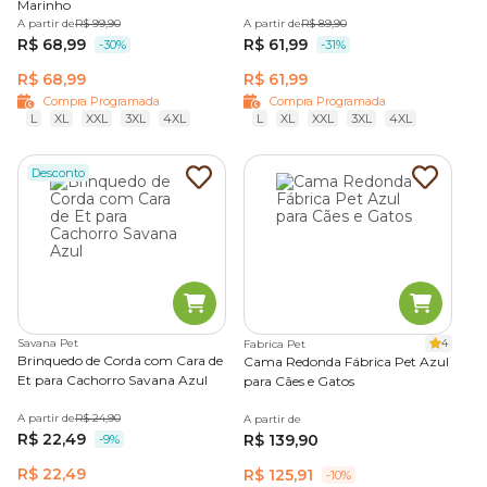
Marinho
A partir de
R$ 99,90
A partir de
R$ 89,90
R$ 68,99
R$ 61,99
-30%
-31%
R$ 68,99
R$ 61,99
Compra Programada
Compra Programada
L
XL
XXL
3XL
4XL
L
XL
XXL
3XL
4XL
Desconto
Savana Pet
4
Fabrica Pet
Brinquedo de Corda com Cara de
Cama Redonda Fábrica Pet Azul
Et para Cachorro Savana Azul
para Cães e Gatos
A partir de
R$ 24,90
A partir de
R$ 22,49
R$ 139,90
-9%
R$ 22,49
R$ 125,91
-10%