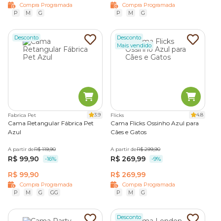
Compra Programada
Compra Programada
P
M
G
P
M
G
Desconto
Desconto
Mais vendido
3.9
4.8
Fabrica Pet
Flicks
Cama Retangular Fábrica Pet
Cama Flicks Ossinho Azul para
Azul
Cães e Gatos
A partir de
R$ 119,90
A partir de
R$ 299,90
R$ 99,90
R$ 269,99
-16%
-9%
R$ 99,90
R$ 269,99
Compra Programada
Compra Programada
P
M
G
GG
P
M
G
Desconto