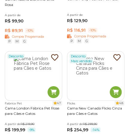
Rosa
A partir de
A partir de
R$ 129,90
R$ 99,90
R$ 116,91
R$ 89,91
-10%
-10%
Compra Programada
Compra Programada
P
M
G
P
M
G
Desconto
Desconto
Mais vendido
4.7
4.8
Fabrica Pet
Flicks
Cama London Fábrica Pet Rose
Cama New Canadá Flicks Cinza
para Cães e Gatos
para Cães e Gatos
A partir de
R$ 219,90
A partir de
R$ 299,90
R$ 199,99
R$ 254,99
-9%
-14%