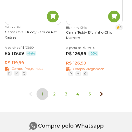
Fabrica Pet
5
Bichinho Chic
Cama Oval Buddy Fábrica Pet
Cama Teddy Bichinho Chic
Xadrez
Marrom
A partir de
R$ 139,90
A partir de
R$ 179,90
R$ 119,99
R$ 126,99
-14%
-29%
R$ 119,99
R$ 126,99
Compra Programada
Compra Programada
P
M
G
P
M
G
1
2
3
4
5
Compre pelo Whatsapp