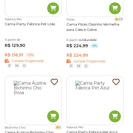
Fabrica Pet
4.9
Flicks
Cama Party Fábrica Pet Lilás
Cama Flicks Ossinho Vermelha
para Cães e Gatos
A partir de
A partir de
R$ 249,90
R$ 129,90
R$ 224,99
-9%
R$ 116,91
R$ 224,99
-10%
Compra Programada
Compra Programada
P
M
G
P
M
G
5
Fabrica Pet
Bichinho Chic
Cama Party Fábrica Pet Azul
Cama Áustria Bichinho Chic