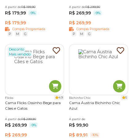
A partir de
R$ 199,90
A partir de
R$ 299,90
R$ 179,99
R$ 269,99
-9%
-9%
R$ 179,99
R$ 269,99
Compra Programada
Compra Programada
P
M
G
P
M
G
Desconto
Mais vendido
4.9
5
Flicks
Bichinho Chic
Cama Flicks Ossinho Bege para
Cama Áustria Bichinho Chic
Cães e Gatos
Azul
A partir de
R$ 299,90
A partir de
R$ 269,99
R$ 99,90
-9%
R$ 269,99
R$ 89,91
-10%