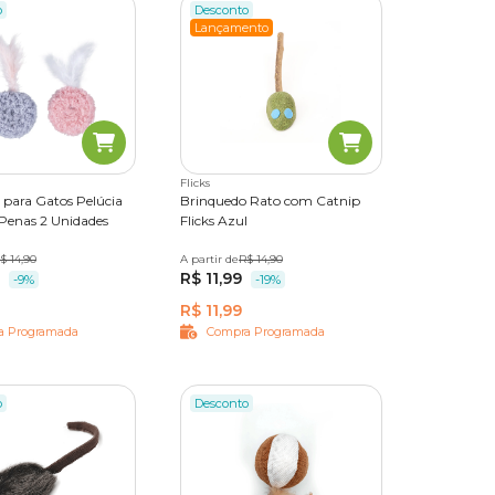
o
Desconto
Lançamento
Flicks
 para Gatos Pelúcia
Brinquedo Rato com Catnip
Penas 2 Unidades
Flicks Azul
$ 14,90
A partir de
P
G
R$ 14,90
R$ 11,99
-9%
-19%
R$ 11,99
a Programada
Compra Programada
o
Desconto