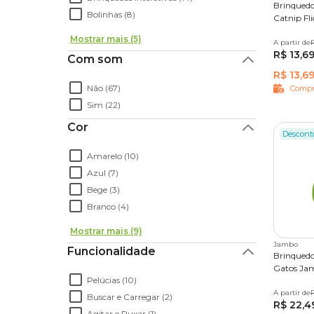
Brinquedo
Bolinhas (8)
Catnip Fli
Mostrar mais (5)
A partir de
Único
R
R$ 13,6
Com som
R$ 13,6
Não (67)
Compr
Sim (22)
Cor
Descont
Amarelo (10)
Azul (7)
Bege (3)
Branco (4)
Mostrar mais (9)
Jambo
Funcionalidade
Brinquedo
Gatos Ja
Pelúcias (10)
A partir de
Único
Buscar e Carregar (2)
R$ 22,4
Agitar e Puxar (1)