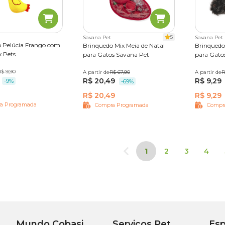
5
Savana Pet
Savana Pet
 Pelúcia Frango com
Brinquedo Mix Meia de Natal
Brinquedo
x Pets
para Gatos Savana Pet
para Gato
R$ 9,90
A partir de
Único
R$ 67,90
A partir de
Único
R
R$ 20,49
R$ 9,29
-9%
-69%
R$ 20,49
R$ 9,29
a Programada
Compra Programada
Compr
1
2
3
4
Mundo Cobasi
Serviços Pet
Esp