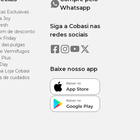
Whatsapp
as Exclusivas
a Joy
resh
Siga a Cobasi nas
om de desconto
redes sociais
k Friday
o das pulgas
e Vermífugos
 Plus
 Day
Baixe nosso app
a Loja Cobasi
s de cuidados