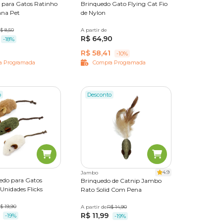
 para Gatos Ratinho
Brinquedo Gato Flying Cat Fio
ana Pet
de Nylon
es
$ 8,50
A partir de
Único
R$ 64,90
-18%
R$ 58,41
-10%
a Programada
Compra Programada
o
Desconto
4.9
Jambo
uedo para Gatos
Brinquedo de Catnip Jambo
Unidades Flicks
Rato Solid Com Pena
$ 19,90
A partir de
Único
R$ 14,90
R$ 11,99
-19%
-19%