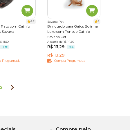
4.7
5
Savana Pet
 Rato com Catnip
Brinquedo para Gatos Bolinha
s Savana
Luxo com Penas e Catnip
Savana Pet
$ 11,50
A partir de
Único
R$ 14,50
R$ 13,29
-19%
-8%
R$ 13,29
a Programada
Compra Programada
5
eciais
Compre pelo