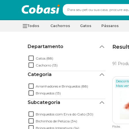
Todos
Cachorros
Gatos
Pássaros
Departamento
Resul
Gatos (88)
91
Produ
Cachorro (13)
Categoria
Descont
Mais ve
Arranhadores e Brinquedos (88)
Brinquedos (13)
Subcategoria
Brinquedos com Erva do Gato (30)
Bichinhos de Pelúcia (34)
Flicks
Brinquedos Interativos (14)