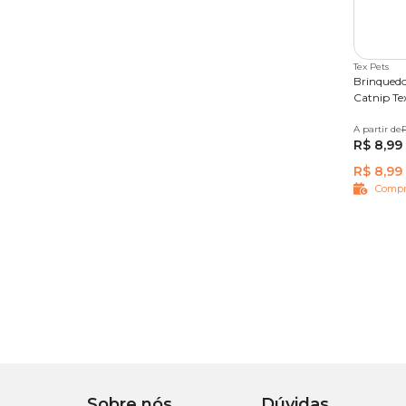
Tex Pets
Brinquedo
Catnip Te
A partir de
Único
R$ 8,99
R$ 8,99
Compr
Sobre nós
Dúvidas