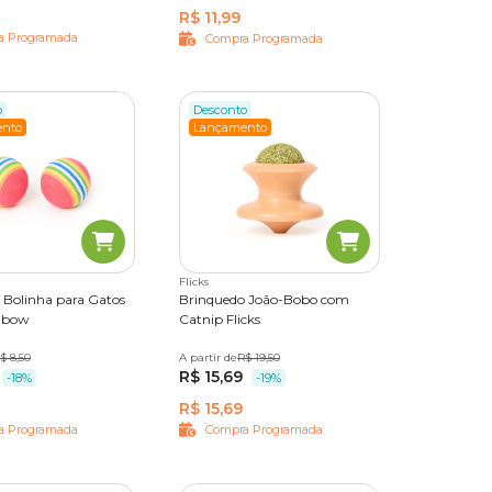
R$ 11,99
a Programada
Compra Programada
o
Desconto
nto
Lançamento
Flicks
 Bolinha para Gatos
Brinquedo João-Bobo com
inbow
Catnip Flicks
$ 8,50
A partir de
Único
R$ 19,50
R$ 15,69
-18%
-19%
R$ 15,69
a Programada
Compra Programada