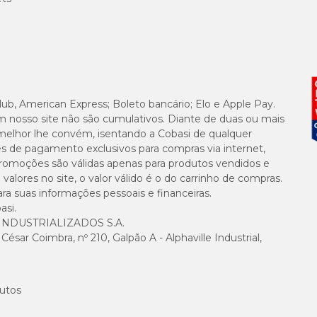
lub, American Express; Boleto bancário; Elo e Apple Pay.
m nosso site não são cumulativos. Diante de duas ou mais
melhor lhe convém, isentando a Cobasi de qualquer
es de pagamento exclusivos para compras via internet,
e promoções são válidas apenas para produtos vendidos e
alores no site, o valor válido é o do carrinho de compras.
suas informações pessoais e financeiras.
asi.
NDUSTRIALIZADOS S.A.
sar Coimbra, nº 210, Galpão A - Alphaville Industrial,
utos