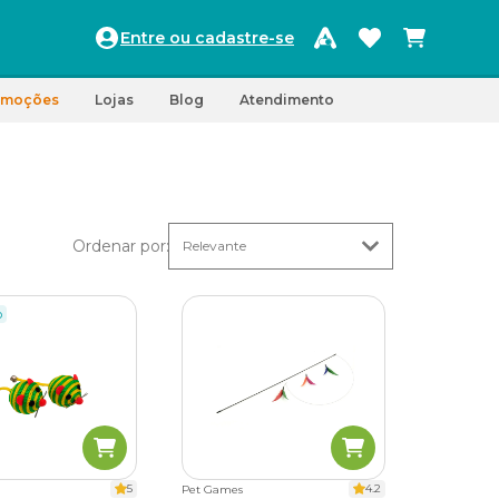
Entre ou cadastre-se
omoções
Lojas
Blog
Atendimento
Ordenar por
:
o
5
4.2
Pet Games