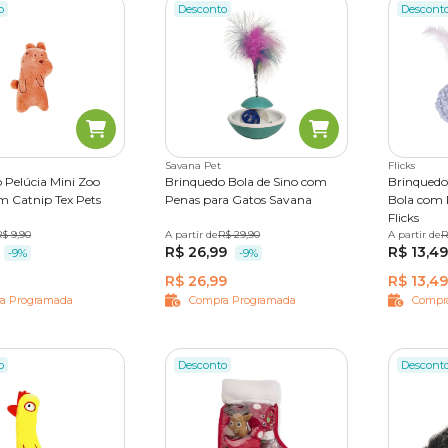
o
Desconto
Descont
Savana Pet
Flicks
 Pelúcia Mini Zoo
Brinquedo Bola de Sino com
Brinquedo
m Catnip Tex Pets
Penas para Gatos Savana
Bola com 
Flicks
R$ 9,90
A partir de
Único
R$ 29,90
A partir de
Único
R
R$ 26,99
R$ 13,49
-9%
-9%
R$ 26,99
R$ 13,49
a Programada
Compra Programada
Compr
o
Desconto
Descont