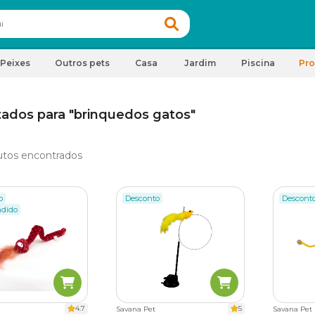
Peixes
Outros pets
Casa
Jardim
Piscina
Pr
tados para "brinquedos gatos"
tos encontrados
o
Desconto
Descont
ndido
4.7
5
Savana Pet
Savana Pet