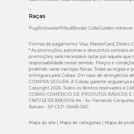
Raças
Pug
Rottweiler
Pitbull
Border Collie
Golden retriever
Formas de pagamento:
Visa, MasterCard, Diners C
* As promoções, parcerias e descontos contidos e
promoções, será necessário optar por aquela que 
responsabilidade nesse sentido. Preços e condiçõ
podendo variar nas lojas físicas. Todas as regras 
entregues pela Cobasi. Em caso de divergência de v
COMPRA SEGURA. A Cobasi garante segurança para 
Copyright 2026. Todos os direitos reservados à Cob
COBASI COMÉRCIO DE PRODUTOS BÁSICOS E I
CNPJ 53.153.938/0016-94 - Av. Fernando Cerqueira Cé
Barueri - SP CEP: 06465-060
Mapa do site
Mapa de categorias
Mapa de prod