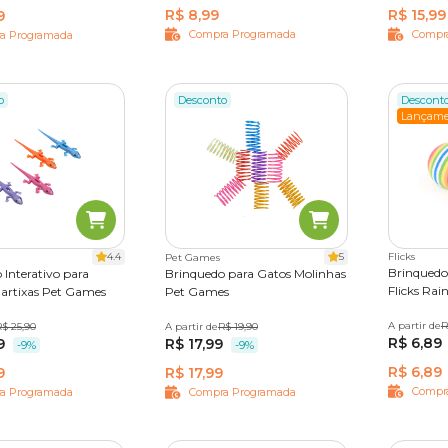
R$ 8,99
R$ 15,99
9
Compra Programada
Compr
a Programada
o
Desconto
Descont
Lançame
4.4
5
Flicks
Pet Games
Brinquedo
 Interativo para
Brinquedo para Gatos Molinhas
Flicks Ra
artixas Pet Games
Pet Games
A partir de
Único
R
des
R$ 25,90
A partir de
Único
R$ 19,90
R$ 6,89
9
R$ 17,99
-9%
-9%
R$ 6,89
9
R$ 17,99
Compr
a Programada
Compra Programada