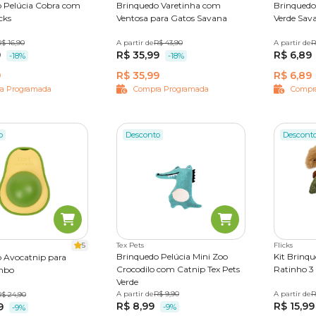
 Pelúcia Cobra com
Brinquedo Varetinha com
Brinquedo
cks
Ventosa para Gatos Savana
Verde Sav
$ 16,90
A partir de
Único
R$ 43,90
A partir de
2 unidad
R
9
R$ 35,99
R$ 6,89
-18%
-18%
9
R$ 35,99
R$ 6,89
a Programada
Compra Programada
Compr
o
Desconto
Descont
5
Tex Pets
Flicks
Brinquedo Pelúcia Mini Zoo
Kit Brinq
 Avocatnip para
Crocodilo com Catnip Tex Pets
Ratinho 3 
mbo
Verde
A partir de
Único
R$ 9,90
A partir de
Único
R
R$ 24,90
R$ 8,99
R$ 15,99
9
-9%
-9%