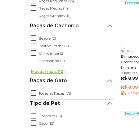
Raças Pequenas (13)
Descont
Raças Médias (11)
Raças Grandes (11)
Raças de Cachorro
Beagle (2)
Boston Terrier (2)
Tex Pets
Chihuahua (2)
Brinquedo
Dachshund (2)
Castor co
Marrom
Mostrar mais (10)
A partir de
Único
R$ 8,99
Raças de Gato
R$ 8,99
Todas as Raças (78)
Compr
Tipo de Pet
Descont
Cachorro (13)
Gato (12)