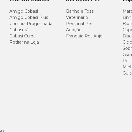
Amigo Cobasi
Banho e Tosa
Marc
Amigo Cobasi Plus
Veterinário
Linh
Compra Programada
Personal Pet
Biof
Cobasi Já
Adoção
Cup
o
Cobasi Cuida
Franquia Pet Anjo
Blac
Retirar na Loja
Cicl
Sobr
Gran
Pet
Minh
Guia
ets