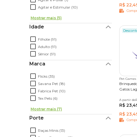
R$ 22,4
Agitar e Estimular (10)
Compr
Mostrar mais (5)
Idade
Descont
Filhote (91)
Adulto (91)
Sênior (91)
Marca
Flicks (35)
Pet Games
Savana Pet (18)
Brinquedo
Gatos Lag
Fabrica Pet (10)
Tex Pets (6)
A partir de
4 unida
R$ 23,4
Mostrar mais (7)
R$ 23,4
Porte
Compr
Raças Minis (13)