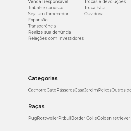
Venda Responsável
Trocas e devoluções
Trabalhe conosco
Troca Fácil
Seja um fornecedor
Ouvidoria
Expansão
Transparência
Realize sua denúncia
Relações com Investidores
Categorias
Cachorro
Gato
Pássaros
Casa
Jardim
Peixes
Outros p
Raças
Pug
Rottweiler
Pitbull
Border Collie
Golden retriever