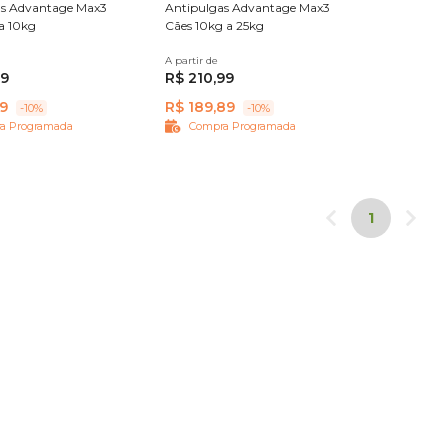
as Advantage Max3
Antipulgas Advantage Max3
a 10kg
Cães 10kg a 25kg
s
A partir de
3 pipetas
99
R$ 210,99
19
R$ 189,89
-10%
-10%
a Programada
Compra Programada
1