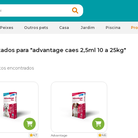
Peixes
Outros pets
Casa
Jardim
Piscina
Pr
tados para "advantage caes 2,5ml 10 a 25kg"
tos encontrados
4.7
4.6
Advantage