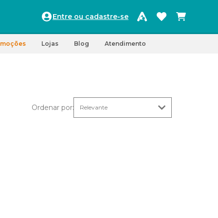
Entre ou cadastre-se
omoções
Lojas
Blog
Atendimento
Ordenar por
: