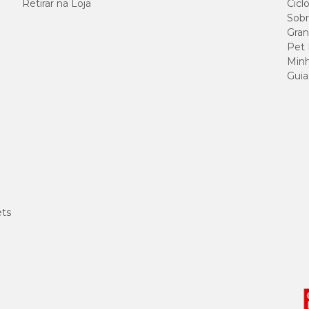
Retirar na Loja
Cicl
Sobr
Gran
Pet
Minh
Guia
ets