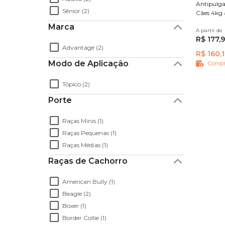
Antipulg
Sênior (2)
Cães 4kg 
Marca
A partir de
3 pipeta
R$ 177,
Advantage (2)
R$ 160,
Modo de Aplicação
Compr
Tópico (2)
Porte
Raças Minis (1)
Raças Pequenas (1)
Raças Médias (1)
Raças de Cachorro
American Bully (1)
Beagle (2)
Boxer (1)
Border Collie (1)