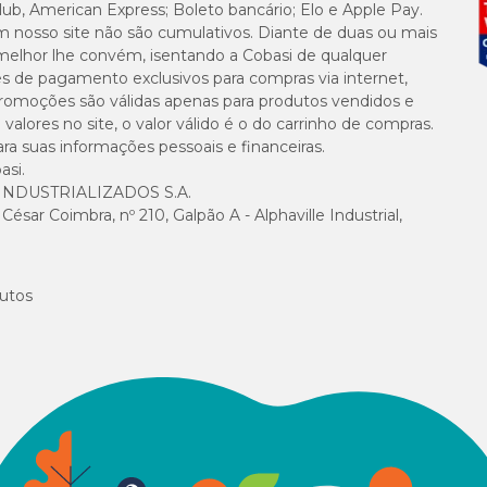
lub, American Express; Boleto bancário; Elo e Apple Pay.
m nosso site não são cumulativos. Diante de duas ou mais
melhor lhe convém, isentando a Cobasi de qualquer
es de pagamento exclusivos para compras via internet,
e promoções são válidas apenas para produtos vendidos e
alores no site, o valor válido é o do carrinho de compras.
suas informações pessoais e financeiras.
asi.
NDUSTRIALIZADOS S.A.
sar Coimbra, nº 210, Galpão A - Alphaville Industrial,
utos