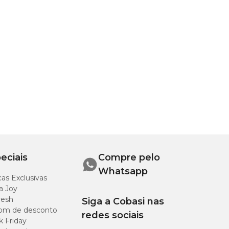
eciais
Compre pelo
Whatsapp
as Exclusivas
a Joy
resh
Siga a Cobasi nas
om de desconto
redes sociais
k Friday