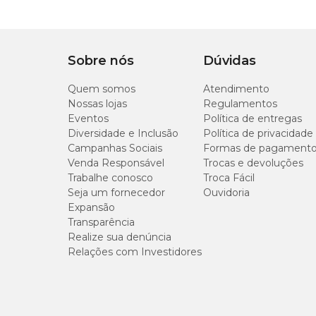
Tipo de Pet
Cachorro, Gato
PP
Sobre nós
Dúvidas
Tipo de Peitoral
Colete
P
Quem somos
Atendimento
Nossas lojas
Regulamentos
M
Eventos
Política de entregas
Diversidade e Inclusão
Política de privacidade
G
Campanhas Sociais
Formas de pagament
Venda Responsável
Trocas e devoluções
Trabalhe conosco
Troca Fácil
GG
Seja um fornecedor
Ouvidoria
Expansão
Transparência
A
guia do Peitoral Fruits
possui 120 cm.
Realize sua denúncia
Relações com Investidores
*A troca do item pode ser realizada diretamente 
Para devolução ou estorno, a solicitação deve ser feita pel