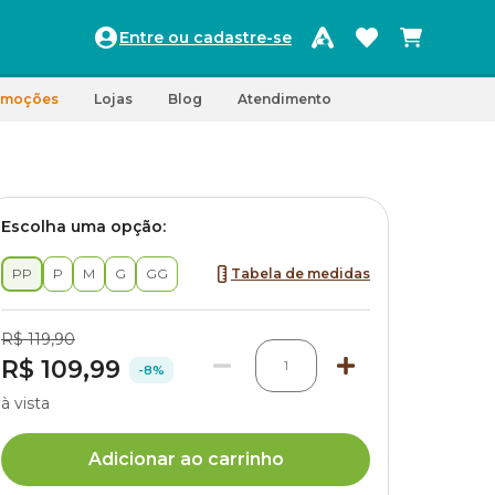
Entre ou cadastre-se
omoções
Lojas
Blog
Atendimento
Escolha uma opção:
PP
P
M
G
GG
Tabela de medidas
R$ 119,90
R$ 109,99
1
-8%
à vista
Adicionar ao carrinho