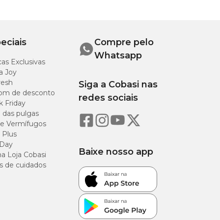
auda)
4 cm
eciais
Compre pelo
6 cm
Whatsapp
as Exclusivas
a Joy
8 cm
resh
Siga a Cobasi nas
om de desconto
redes sociais
0 cm
k Friday
o das pulgas
e Vermífugos
2 cm
 Plus
 Day
Baixe nosso app
a Loja Cobasi
s de cuidados