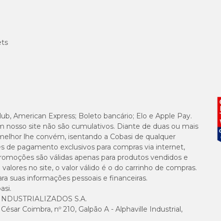
ets
lub, American Express; Boleto bancário; Elo e Apple Pay.
m nosso site não são cumulativos. Diante de duas ou mais
melhor lhe convém, isentando a Cobasi de qualquer
es de pagamento exclusivos para compras via internet,
e promoções são válidas apenas para produtos vendidos e
alores no site, o valor válido é o do carrinho de compras.
suas informações pessoais e financeiras.
asi.
NDUSTRIALIZADOS S.A.
sar Coimbra, nº 210, Galpão A - Alphaville Industrial,