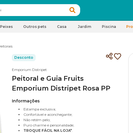
Peixes
Outros pets
Casa
Jardim
Piscina
Pr
eitorais
Desconto
Emporium Distripet
Peitoral e Guia Fruits
Emporium Distripet Rosa PP
Informações
Estampa exclusiva;
Confortável e aconchegante;
Não retém pelo;
Puro charme e personalidade;
TROQUE FÁCIL NA LOJA*
.