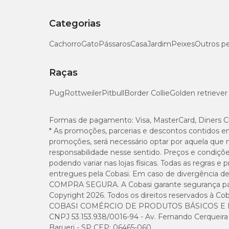
Categorias
Cachorro
Gato
Pássaros
Casa
Jardim
Peixes
Outros p
Raças
Pug
Rottweiler
Pitbull
Border Collie
Golden retriever
Formas de pagamento:
Visa, MasterCard, Diners C
* As promoções, parcerias e descontos contidos e
promoções, será necessário optar por aquela que 
responsabilidade nesse sentido. Preços e condiçõ
podendo variar nas lojas físicas. Todas as regras 
entregues pela Cobasi. Em caso de divergência de v
COMPRA SEGURA. A Cobasi garante segurança para 
Copyright 2026. Todos os direitos reservados à Cob
COBASI COMÉRCIO DE PRODUTOS BÁSICOS E I
CNPJ 53.153.938/0016-94 - Av. Fernando Cerqueira Cé
Barueri - SP CEP: 06465-060