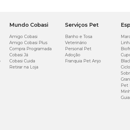
c
15 cm a 24 cm
24 cm a 28 cm
1
Mundo Cobasi
Serviços Pet
Esp
22 cm a 26 cm
30 cm a 36 cm
1
Amigo Cobasi
Banho e Tosa
Marc
Amigo Cobasi Plus
Veterinário
Linh
24 cm a 28 cm
32 cm a 40 cm
1
Compra Programada
Personal Pet
Biof
Cobasi Já
Adoção
Cup
28 cm a 32 cm
40 cm a 44 cm
2
o
Cobasi Cuida
Franquia Pet Anjo
Blac
Retirar na Loja
Cicl
Sobr
32 cm a 36 cm
44 cm a 48 cm
2
Gran
Pet
Minh
Guia
em qualquer loja Cobasi!
os nossos canais de atendimento.