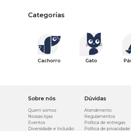
Categorias
Categorias
Outros pets
Categorias
Categorias
Categorias
Categorias
Categorias
Categorias
Categorias
Cachorro
Gato
Pássaro
Peixe
Casa
Jardim
Piscina
Cachorro
Gato
Pá
Sobre nós
Dúvidas
Quem somos
Atendimento
Nossas lojas
Regulamentos
Eventos
Política de entregas
Diversidade e Inclusão
Política de privacidade