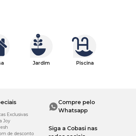
sa
Jardim
Piscina
eciais
Compre pelo
Whatsapp
as Exclusivas
a Joy
resh
Siga a Cobasi nas
om de desconto