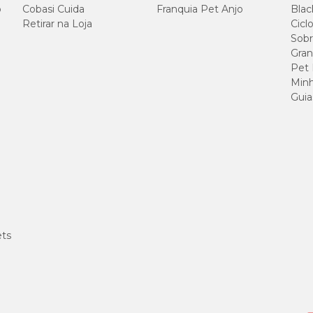
o
Cobasi Cuida
Franquia Pet Anjo
Blac
Retirar na Loja
Cicl
Sobr
Gran
Pet
Minh
Guia
ets