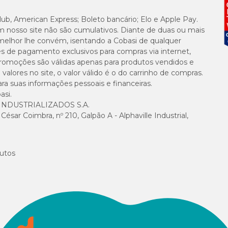
lub, American Express; Boleto bancário; Elo e Apple Pay.
m nosso site não são cumulativos. Diante de duas ou mais
melhor lhe convém, isentando a Cobasi de qualquer
es de pagamento exclusivos para compras via internet,
e promoções são válidas apenas para produtos vendidos e
alores no site, o valor válido é o do carrinho de compras.
suas informações pessoais e financeiras.
asi.
NDUSTRIALIZADOS S.A.
sar Coimbra, nº 210, Galpão A - Alphaville Industrial,
utos