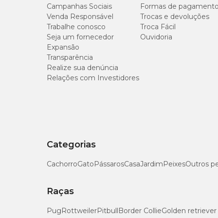
Campanhas Sociais
Formas de pagament
Venda Responsável
Trocas e devoluções
Trabalhe conosco
Troca Fácil
Seja um fornecedor
Ouvidoria
Expansão
Transparência
Realize sua denúncia
Relações com Investidores
Categorias
Cachorro
Gato
Pássaros
Casa
Jardim
Peixes
Outros p
Raças
Pug
Rottweiler
Pitbull
Border Collie
Golden retriever