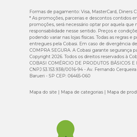
Formas de pagamento:
Visa, MasterCard, Diners C
* As promoções, parcerias e descontos contidos e
promoções, será necessário optar por aquela que 
responsabilidade nesse sentido. Preços e condiçõ
podendo variar nas lojas físicas. Todas as regras 
entregues pela Cobasi. Em caso de divergência de v
COMPRA SEGURA. A Cobasi garante segurança para 
Copyright 2026. Todos os direitos reservados à Cob
COBASI COMÉRCIO DE PRODUTOS BÁSICOS E I
CNPJ 53.153.938/0016-94 - Av. Fernando Cerqueira Cé
Barueri - SP CEP: 06465-060
Mapa do site
Mapa de categorias
Mapa de prod