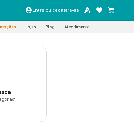
Entre ou cadastre-se
omoções
Lojas
Blog
Atendimento
usca
gorias".