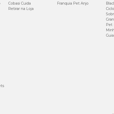
o
Cobasi Cuida
Franquia Pet Anjo
Blac
Retirar na Loja
Cicl
Sobr
Gran
Pet
Minh
Guia
ets