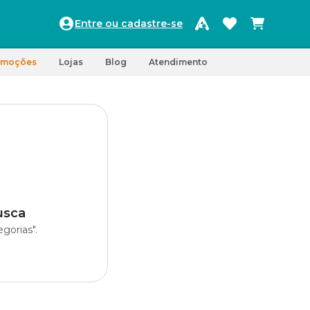
Entre ou cadastre-se
omoções
Lojas
Blog
Atendimento
usca
gorias".