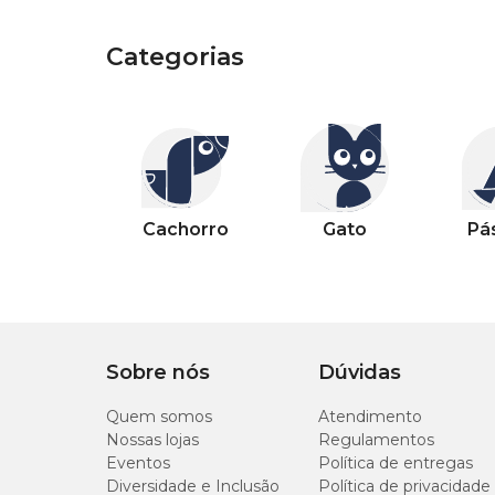
Categorias
Categorias
Outros pets
Categorias
Categorias
Categorias
Categorias
Categorias
Categorias
Categorias
Cachorro
Gato
Pássaro
Peixe
Casa
Jardim
Piscina
Cachorro
Gato
Pá
Sobre nós
Dúvidas
Quem somos
Atendimento
Nossas lojas
Regulamentos
Eventos
Política de entregas
Diversidade e Inclusão
Política de privacidade