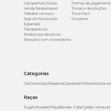
Campanhas Sociais
Formas de pagament
Venda Responsável
Trocas e devoluções
Trabalhe conosco
Troca Fácil
Seja um fornecedor
Ouvidoria
Expansão
Transparência
Realize sua denúncia
Relações com Investidores
Categorias
Cachorro
Gato
Pássaros
Casa
Jardim
Peixes
Outros p
Raças
Pug
Rottweiler
Pitbull
Border Collie
Golden retriever