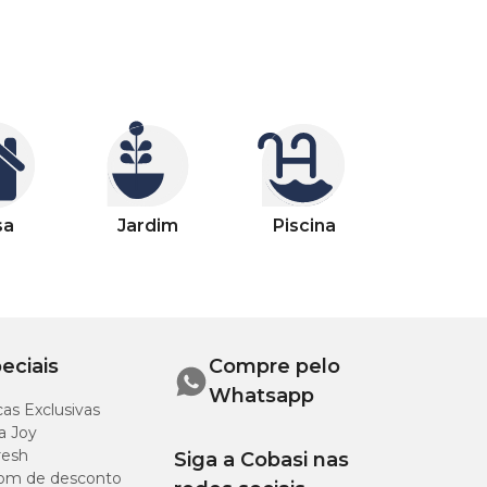
sa
Jardim
Piscina
eciais
Compre pelo
Whatsapp
as Exclusivas
a Joy
resh
Siga a Cobasi nas
om de desconto