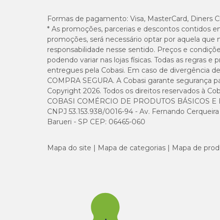
Formas de pagamento:
Visa, MasterCard, Diners C
* As promoções, parcerias e descontos contidos e
promoções, será necessário optar por aquela que 
responsabilidade nesse sentido. Preços e condiçõ
podendo variar nas lojas físicas. Todas as regras 
entregues pela Cobasi. Em caso de divergência de v
COMPRA SEGURA. A Cobasi garante segurança para 
Copyright 2026. Todos os direitos reservados à Cob
COBASI COMÉRCIO DE PRODUTOS BÁSICOS E I
CNPJ 53.153.938/0016-94 - Av. Fernando Cerqueira Cé
Barueri - SP CEP: 06465-060
Mapa do site
Mapa de categorias
Mapa de prod