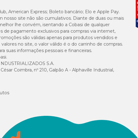
lub, American Express; Boleto bancário; Elo e Apple Pay.
m nosso site não são cumulativos. Diante de duas ou mais
melhor lhe convém, isentando a Cobasi de qualquer
es de pagamento exclusivos para compras via internet,
e promoções são válidas apenas para produtos vendidos e
alores no site, o valor válido é o do carrinho de compras.
suas informações pessoais e financeiras.
asi.
NDUSTRIALIZADOS S.A.
sar Coimbra, nº 210, Galpão A - Alphaville Industrial,
utos