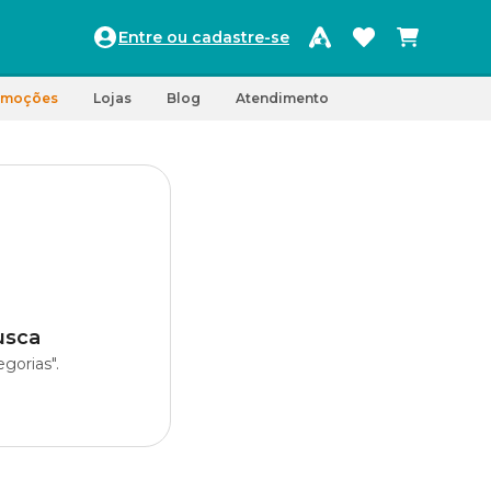
Entre ou cadastre-se
omoções
Lojas
Blog
Atendimento
usca
gorias".