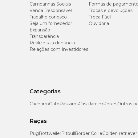
Campanhas Sociais
Formas de pagament
Venda Responsável
Trocas e devoluções
Trabalhe conosco
Troca Fácil
Seja um fornecedor
Ouvidoria
Expansão
Transparência
Realize sua denúncia
Relações com Investidores
Categorias
Cachorro
Gato
Pássaros
Casa
Jardim
Peixes
Outros p
Raças
Pug
Rottweiler
Pitbull
Border Collie
Golden retriever