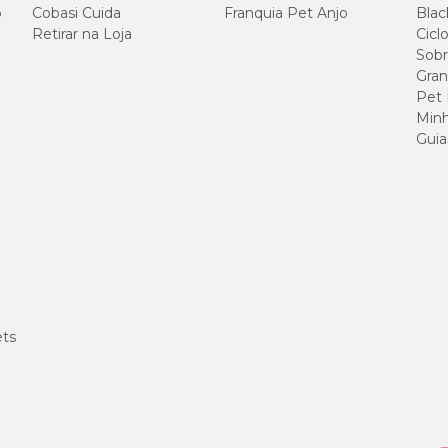
o
Cobasi Cuida
Franquia Pet Anjo
Blac
Retirar na Loja
Cicl
Sobr
Gran
Pet
Minh
Guia
ets