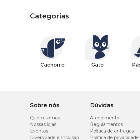
Categorias
Categorias
Outros pets
Categorias
Categorias
Categorias
Categorias
Categorias
Categorias
Categorias
Cachorro
Gato
Pássaro
Peixe
Casa
Jardim
Piscina
Cachorro
Gato
Pá
Sobre nós
Dúvidas
Quem somos
Atendimento
Nossas lojas
Regulamentos
Eventos
Política de entregas
Diversidade e Inclusão
Política de privacidade