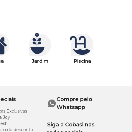
sa
Jardim
Piscina
eciais
Compre pelo
Whatsapp
as Exclusivas
a Joy
resh
Siga a Cobasi nas
om de desconto