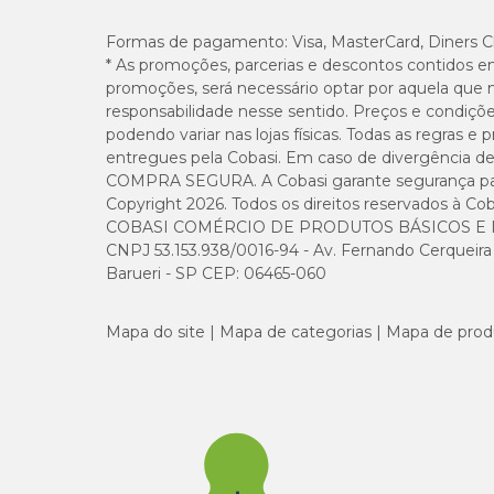
Formas de pagamento:
Visa, MasterCard, Diners C
* As promoções, parcerias e descontos contidos e
promoções, será necessário optar por aquela que 
responsabilidade nesse sentido. Preços e condiçõ
podendo variar nas lojas físicas. Todas as regras 
entregues pela Cobasi. Em caso de divergência de v
COMPRA SEGURA. A Cobasi garante segurança para 
Copyright 2026. Todos os direitos reservados à Cob
COBASI COMÉRCIO DE PRODUTOS BÁSICOS E I
CNPJ 53.153.938/0016-94 - Av. Fernando Cerqueira Cé
Barueri - SP CEP: 06465-060
Mapa do site
Mapa de categorias
Mapa de prod