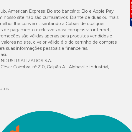
lub, American Express; Boleto bancário; Elo e Apple Pay.
m nosso site não são cumulativos. Diante de duas ou mais
melhor lhe convém, isentando a Cobasi de qualquer
es de pagamento exclusivos para compras via internet,
e promoções são válidas apenas para produtos vendidos e
alores no site, o valor válido é o do carrinho de compras.
suas informações pessoais e financeiras.
asi.
NDUSTRIALIZADOS S.A.
sar Coimbra, nº 210, Galpão A - Alphaville Industrial,
utos