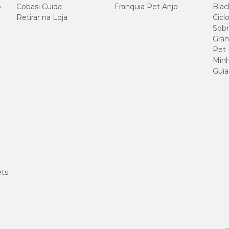
o
Cobasi Cuida
Franquia Pet Anjo
Blac
Retirar na Loja
Cicl
Sobr
Gran
Pet
Minh
Guia
ets