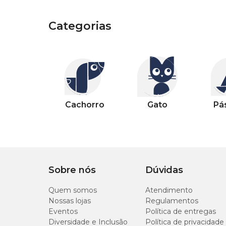
Categorias
Categorias
Outros pets
Categorias
Categorias
Categorias
Categorias
Categorias
Categorias
Categorias
Cachorro
Gato
Pássaro
Peixe
Casa
Jardim
Piscina
Cachorro
Gato
Pá
Sobre nós
Dúvidas
Quem somos
Atendimento
Nossas lojas
Regulamentos
Eventos
Política de entregas
Diversidade e Inclusão
Política de privacidade