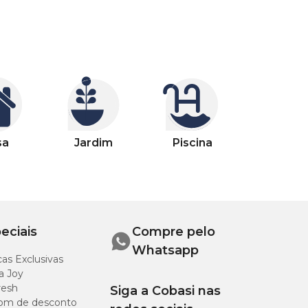
sa
Jardim
Piscina
eciais
Compre pelo
Whatsapp
as Exclusivas
a Joy
resh
Siga a Cobasi nas
om de desconto