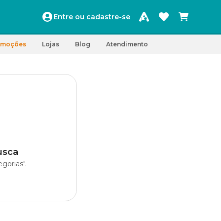
Entre ou cadastre-se
omoções
Lojas
Blog
Atendimento
usca
gorias".