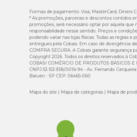
Formas de pagamento:
Visa, MasterCard, Diners C
* As promoções, parcerias e descontos contidos e
promoções, será necessário optar por aquela que 
responsabilidade nesse sentido. Preços e condiçõ
podendo variar nas lojas físicas. Todas as regras 
entregues pela Cobasi. Em caso de divergência de v
COMPRA SEGURA. A Cobasi garante segurança para 
Copyright 2026. Todos os direitos reservados à Cob
COBASI COMÉRCIO DE PRODUTOS BÁSICOS E I
CNPJ 53.153.938/0016-94 - Av. Fernando Cerqueira Cé
Barueri - SP CEP: 06465-060
Mapa do site
Mapa de categorias
Mapa de prod