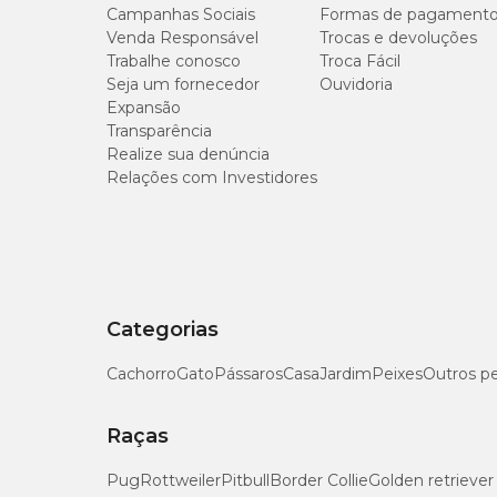
Campanhas Sociais
Formas de pagament
Venda Responsável
Trocas e devoluções
Trabalhe conosco
Troca Fácil
Seja um fornecedor
Ouvidoria
Expansão
Transparência
Realize sua denúncia
Relações com Investidores
Categorias
Cachorro
Gato
Pássaros
Casa
Jardim
Peixes
Outros p
Raças
Pug
Rottweiler
Pitbull
Border Collie
Golden retriever