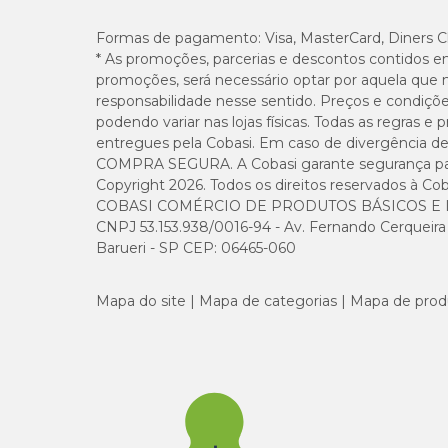
Formas de pagamento:
Visa, MasterCard, Diners C
* As promoções, parcerias e descontos contidos e
promoções, será necessário optar por aquela que 
responsabilidade nesse sentido. Preços e condiçõ
podendo variar nas lojas físicas. Todas as regras 
entregues pela Cobasi. Em caso de divergência de v
COMPRA SEGURA. A Cobasi garante segurança para 
Copyright 2026. Todos os direitos reservados à Cob
COBASI COMÉRCIO DE PRODUTOS BÁSICOS E I
CNPJ 53.153.938/0016-94 - Av. Fernando Cerqueira Cé
Barueri - SP CEP: 06465-060
Mapa do site
Mapa de categorias
Mapa de prod