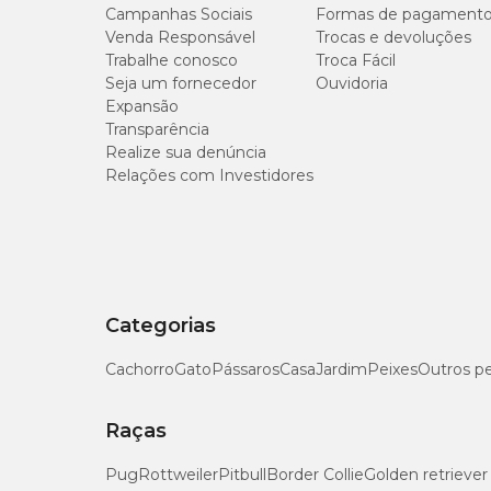
Campanhas Sociais
Formas de pagament
Venda Responsável
Trocas e devoluções
Trabalhe conosco
Troca Fácil
Seja um fornecedor
Ouvidoria
Expansão
Transparência
Realize sua denúncia
Relações com Investidores
Categorias
Cachorro
Gato
Pássaros
Casa
Jardim
Peixes
Outros p
Raças
Pug
Rottweiler
Pitbull
Border Collie
Golden retriever