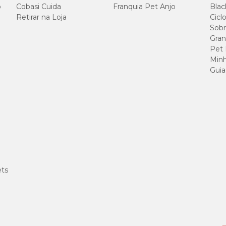
o
Cobasi Cuida
Franquia Pet Anjo
Blac
Retirar na Loja
Cicl
Sobr
Gran
Pet
Minh
Guia
ets