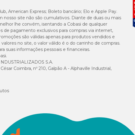
lub, American Express; Boleto bancário; Elo e Apple Pay.
m nosso site não são cumulativos. Diante de duas ou mais
melhor lhe convém, isentando a Cobasi de qualquer
es de pagamento exclusivos para compras via internet,
e promoções são válidas apenas para produtos vendidos e
alores no site, o valor válido é o do carrinho de compras.
suas informações pessoais e financeiras.
asi.
NDUSTRIALIZADOS S.A.
sar Coimbra, nº 210, Galpão A - Alphaville Industrial,
utos