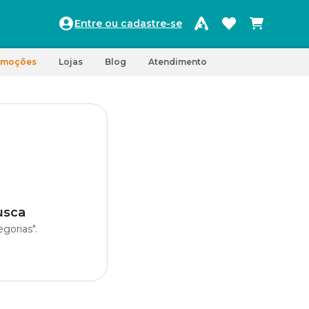
Entre ou cadastre-se
omoções
Lojas
Blog
Atendimento
usca
gorias".