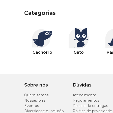
Categorias
Categorias
Outros pets
Categorias
Categorias
Categorias
Categorias
Categorias
Categorias
Categorias
Cachorro
Gato
Pássaro
Peixe
Casa
Jardim
Piscina
Cachorro
Gato
Pá
Sobre nós
Dúvidas
Quem somos
Atendimento
Nossas lojas
Regulamentos
Eventos
Política de entregas
Diversidade e Inclusão
Política de privacidade