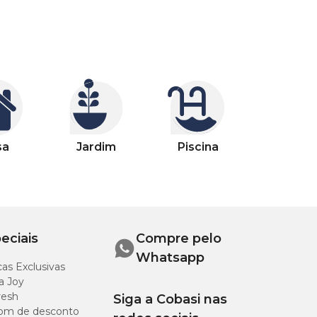
sa
Jardim
Piscina
eciais
Compre pelo
Whatsapp
as Exclusivas
a Joy
resh
Siga a Cobasi nas
om de desconto