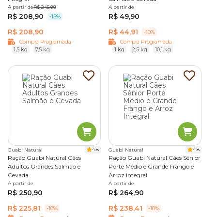
A partir de
R$ 245,99
A partir de
R$ 208,90
R$ 49,90
-15%
R$ 208,90
R$ 44,91
-10%
Compra Programada
Compra Programada
1,5 kg
7,5 kg
1 kg
2,5 kg
10,1 kg
4.8
4.8
Guabi Natural
Guabi Natural
Ração Guabi Natural Cães
Ração Guabi Natural Cães Sênior
Adultos Grandes Salmão e
Porte Médio e Grande Frango e
Cevada
Arroz Integral
A partir de
A partir de
R$ 250,90
R$ 264,90
R$ 225,81
R$ 238,41
-10%
-10%