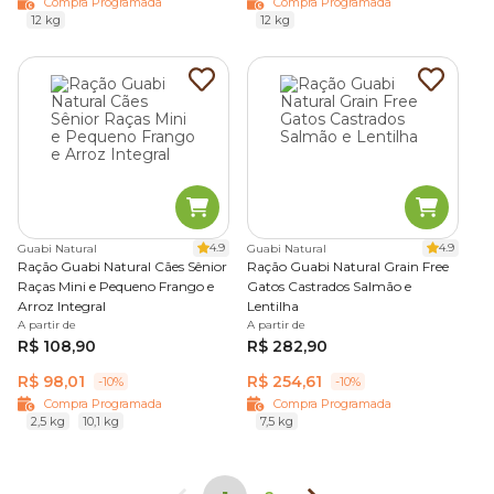
Compra Programada
Compra Programada
12 kg
12 kg
4.9
4.9
Guabi Natural
Guabi Natural
Ração Guabi Natural Cães Sênior
Ração Guabi Natural Grain Free
Raças Mini e Pequeno Frango e
Gatos Castrados Salmão e
Arroz Integral
Lentilha
A partir de
A partir de
R$ 108,90
R$ 282,90
R$ 98,01
R$ 254,61
-10%
-10%
Compra Programada
Compra Programada
2,5 kg
10,1 kg
7,5 kg