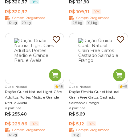
R$ 320,37
R$ 121,90
-18%
R$ 320,37
R$ 109,71
-10%
Compra Programada
Compra Programada
12 kg
20 kg
2,5 kg
10,1 kg
4.8
4.5
Guabi Natural
Guabi Natural
Ração Guabi Natural Light Cães
Ração Úmida Guabi Natural
Adultos Portes Médio e Grande
Grain Free Gatos Castrado
Peru e Aveia
Salmão e Frango
A partir de
A partir de
R$ 255,40
R$ 5,69
R$ 229,86
R$ 5,12
-10%
-10%
Compra Programada
Compra Programada
12 kg
85 g