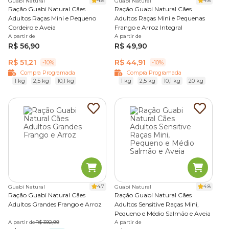
4.8
4.8
Guabi Natural
Guabi Natural
Ração Guabi Natural Cães
Ração Guabi Natural Cães
Adultos Raças Mini e Pequeno
Adultos Raças Mini e Pequenas
Cordeiro e Aveia
Frango e Arroz Integral
A partir de
A partir de
R$ 56,90
R$ 49,90
R$ 51,21
R$ 44,91
-10%
-10%
Compra Programada
Compra Programada
1 kg
2,5 kg
10,1 kg
1 kg
2,5 kg
10,1 kg
20 kg
4.7
4.8
Guabi Natural
Guabi Natural
Ração Guabi Natural Cães
Ração Guabi Natural Cães
Adultos Grandes Frango e Arroz
Adultos Sensitive Raças Mini,
Pequeno e Médio Salmão e Aveia
A partir de
R$ 392,99
A partir de