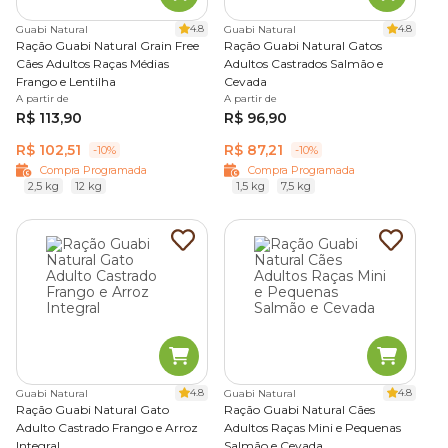
4.8
4.8
Guabi Natural
Guabi Natural
Ração Guabi Natural Grain Free
Ração Guabi Natural Gatos
Cães Adultos Raças Médias
Adultos Castrados Salmão e
Frango e Lentilha
Cevada
A partir de
A partir de
R$ 113,90
R$ 96,90
R$ 102,51
R$ 87,21
-10%
-10%
Compra Programada
Compra Programada
2,5 kg
12 kg
1,5 kg
7,5 kg
4.8
4.8
Guabi Natural
Guabi Natural
Ração Guabi Natural Gato
Ração Guabi Natural Cães
Adulto Castrado Frango e Arroz
Adultos Raças Mini e Pequenas
Integral
Salmão e Cevada