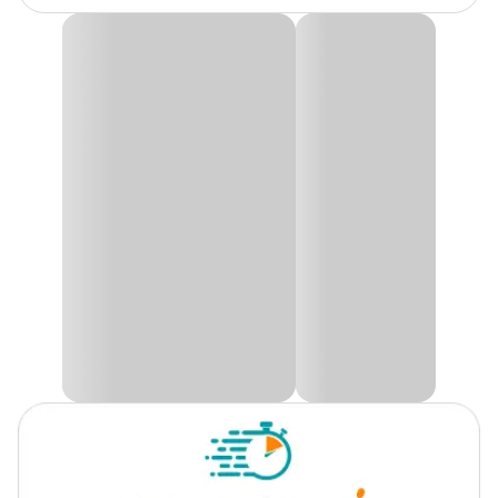
Inseticida K-Othrine SC 25
Quando estamos em nossas casas, nos sentimos mais tranquilos,
não é? E a última coisa que queremos ver ou ouvir são aqueles
insetos que podem tirar o nosso sossego. Para isso, o Inseticida
promete ser uma ótima solução.
O
Inseticida K-Othrine SC 25
é um produto líquido que controla
os ambientes contra infestações de insetos, sejam eles voadores ou
rasteiros. Assim, é uma ótima opção para você que não suporta
mais insetos que visitam sua casa e atrapalham todo seu dia a dia.
Quando e onde aplicar?
O
K-Othrine SC
é ideal contra Moscas Domésticas, Baratas de
Esgoto, Baratas de Cozinha e Formigas Urbanas.
O produto pode ser aplicado em esconderijos ou também em
locais de trânsito dos insetos. Assim, é possível utilizar o inseticida
tanto no interior, como no exterior de sua casa, seja em ralos,
rodapés, pisos e outros pontos de atenção.