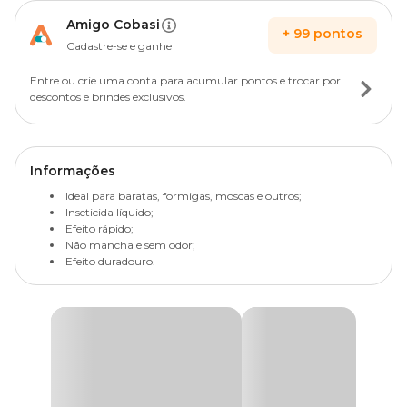
Amigo Cobasi
+
99
pontos
Cadastre-se e ganhe
Entre ou crie uma conta para acumular pontos e trocar por
descontos e brindes exclusivos.
Informações
Ideal para baratas, formigas, moscas e outros;
Inseticida líquido;
Efeito rápido;
Não mancha e sem odor;
Efeito duradouro.