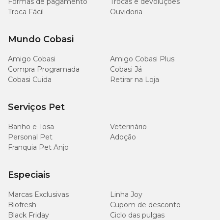
Formas de pagamento
Trocas e devoluções
Troca Fácil
Ouvidoria
K-Othrine SC 25 com preço especial é na Cobasi
Mundo Cobasi
Se você está procurando por um inseticida eficiente ou pelo
Inseticida especial, a Cobasi é o local perfeito para você. Aqui, você
Amigo Cobasi
Amigo Cobasi Plus
encontra o produto com todas as vantagens e também todas as
Compra Programada
Cobasi Já
informações para utilizá-lo da melhor forma.
Cobasi Cuida
Retirar na Loja
Além do Inseticida, na Cobasi você também encontra
medicamentos, rações, brinquedos e muito mais para o seu dia a
Serviços Pet
dia. São centenas de produtos com
preços
especiais e todas as
informações necessárias para você.
Banho e Tosa
Veterinário
Personal Pet
Adoção
Franquia Pet Anjo
Especiais
Marcas Exclusivas
Linha Joy
Biofresh
Cupom de desconto
Black Friday
Ciclo das pulgas