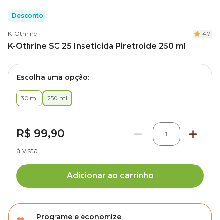
Desconto
K-Othrine
4.7
K-Othrine SC 25 Inseticida Piretroide 250 ml
Escolha uma opção:
30 ml
250 ml
R$ 99,90
1
à vista
Adicionar ao carrinho
Programe e economize