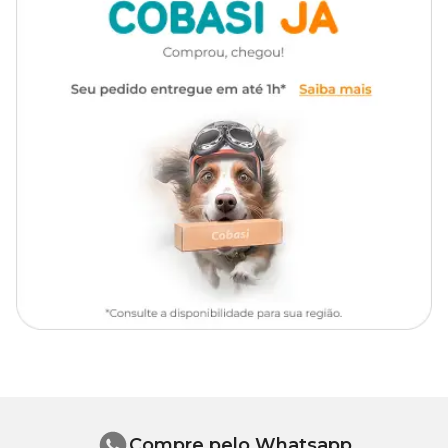
Como aplicar o produto segundo a bula
Diluir o produto em água conforme indicação;
Mexer até formar uma mistura homogênea;
Colocá-la em um borrifador e agitar antes de aplicar;
Retirar adultos, crianças e animais domésticos do local a ser
tratado;
Aplicar nos locais de passagem, repouso e esconderijos dos insetos;
Após aplicação, aguardar a secagem do produto para retornar ao
ambiente.
Dosagem
6 mL/ 1L de água para controle de moscas.
8 mL/ 1L de água para controle de baratas e formigas.
Fique atento para utilizar o K-Othrine SC 25
Com o objetivo de garantir segurança e eficiência durante o uso, é
muito importante seguir a
bula do K-Othrine SC 25
. Apesar
Compre pelo Whatsapp