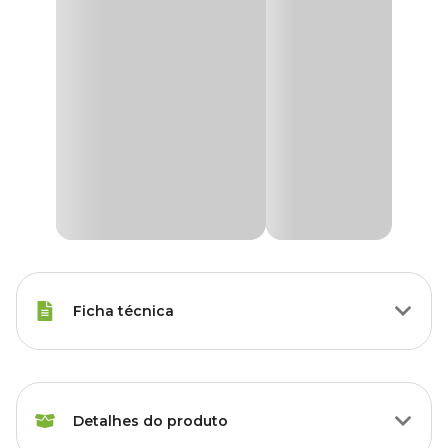
Ficha técnica
Marca
K-Othrine
Detalhes do produto
Gênero
Unissex