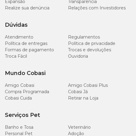
Expansão
Transparência
Realize sua denúncia
Relações com Investidores
Os fabricantes recomendam manter a ração
Dúvidas
dentro da própria embalagem durante o consumo;
Atendimento
Regulamentos
em local aberto, seco, arejado e sem luz direta;
Política de entregas
Política de privacidade
sobre um estrado e sem contato com paredes.
Formas de pagamento
Trocas e devoluções
Troca Fácil
Ouvidoria
Os riscos de quando a embalagem é mantida aberta
durante o consumo
Mundo Cobasi
rancificação (oxidação) da gordura;
Amigo Cobasi
Amigo Cobasi Plus
menor palatabilidade (alteração do sabor);
Compra Programada
Cobasi Já
menor valor energético (pela oxidação da gordura);
Cobasi Cuida
Retirar na Loja
degradação das vitaminas lipossolúveis (A, D, E, K);
acesso livre dos insetos rasteiros, voadores e roedores;
maior risco de contaminação por ácaros, fungos e bactérias;
Serviços Pet
grande risco a saúde dos pets (intoxicação alimentar,
intolerância alimentar, leptospirose, etc).
Banho e Tosa
Veterinário
Personal Pet
Adoção