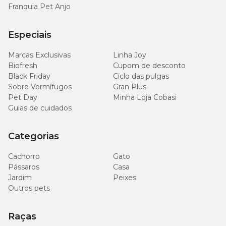
Franquia Pet Anjo
Medidas aproximadas
Especiais
P
- 28 cm de comprimento para sacarias de até 3kg
G
- 50 cm de comprimento para sacarias de até 25kg
Marcas Exclusivas
Linha Joy
Biofresh
Cupom de desconto
Black Friday
Ciclo das pulgas
Sobre Vermífugos
Gran Plus
Pet Day
Minha Loja Cobasi
Guias de cuidados
Categorias
Cachorro
Gato
Pássaros
Casa
Jardim
Peixes
Outros pets
Raças