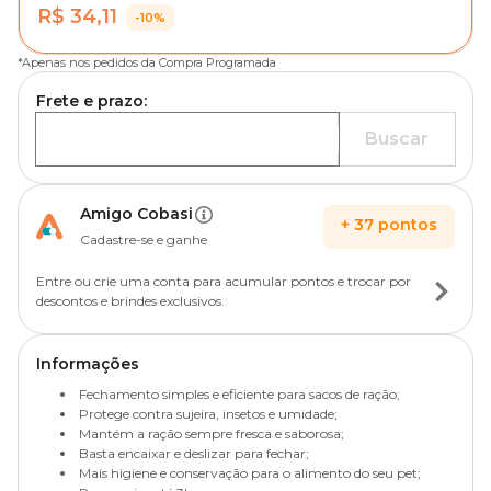
R$ 34,11
-10%
*
Apenas nos pedidos da Compra Programada
Frete e prazo:
Buscar
Amigo Cobasi
+
37
pontos
Cadastre-se e ganhe
Entre ou crie uma conta para acumular pontos e trocar por
descontos e brindes exclusivos.
Informações
Fechamento simples e eficiente para sacos de ração;
Protege contra sujeira, insetos e umidade;
Mantém a ração sempre fresca e saborosa;
Basta encaixar e deslizar para fechar;
Mais higiene e conservação para o alimento do seu pet;