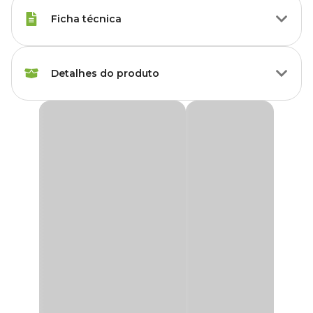
Ficha técnica
Marca
Pet Games
Detalhes do produto
Cor
Preto
Fecho para Embalagem Pet Games
Gênero
Unissex
O
Fecho para Embalagem Pet Games
é a solução ideal para
quem busca conservar a ração do pet com segurança e praticidade.
Com trava super-resistente, ele impede a entrada de insetos,
Material
Plástico
roedores, ácaros, fungos e bactérias, evitando a perda de sabor e
mantendo o alimento sempre fresco e nutritivo.
Compatível com todas as sacarias e embalagens de ração, o fecho
é de fácil utilização e altamente eficiente. Fabricantes
recomendam que a ração seja mantida na própria embalagem
durante o consumo — e esse acessório é perfeito para isso. Aposte
no melhor fecho para saco de ração e garanta o cuidado ideal com
a alimentação do seu pet!