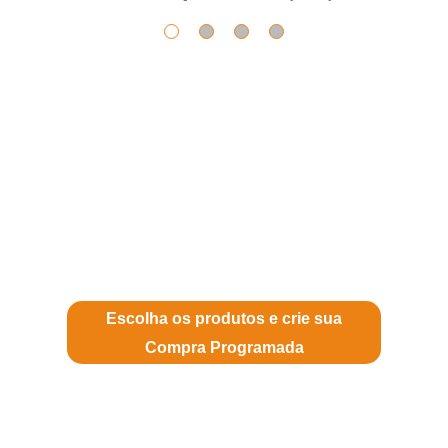
E O MELHOR
GANHE TEMPO LIVRE PRA
CURTIR O ESSENCIAL DA
VIDA!
Escolha os produtos e crie sua
Compra Programada
Consulte
Termos de Uso e Política de Privacidade
Já programou suas compras?