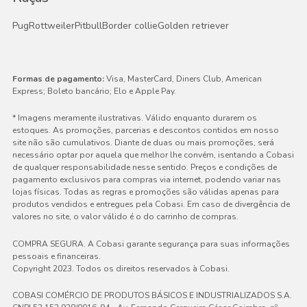
Pug
Rottweiler
Pitbull
Border collie
Golden retriever
Formas de pagamento:
Visa, MasterCard, Diners Club, American
Express; Boleto bancário; Elo e Apple Pay.
* Imagens meramente ilustrativas. Válido enquanto durarem os
estoques. As promoções, parcerias e descontos contidos em nosso
site não são cumulativos. Diante de duas ou mais promoções, será
necessário optar por aquela que melhor lhe convém, isentando a Cobasi
de qualquer responsabilidade nesse sentido. Preços e condições de
pagamento exclusivos para compras via internet, podendo variar nas
lojas físicas. Todas as regras e promoções são válidas apenas para
produtos vendidos e entregues pela Cobasi. Em caso de divergência de
valores no site, o valor válido é o do carrinho de compras.
COMPRA SEGURA. A Cobasi garante segurança para suas informações
pessoais e financeiras.
Copyright 2023. Todos os direitos reservados à Cobasi.
COBASI COMÉRCIO DE PRODUTOS BÁSICOS E INDUSTRIALIZADOS S.A.