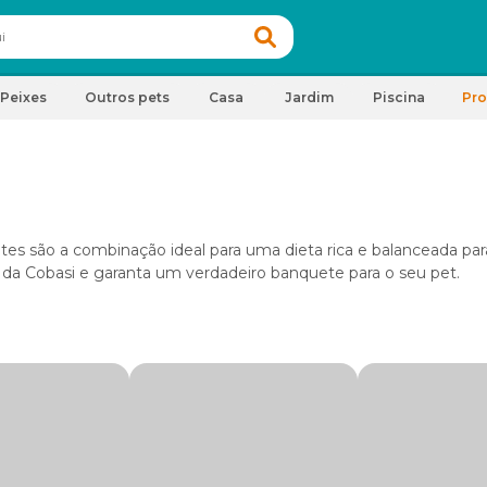
Peixes
Outros pets
Casa
Jardim
Piscina
Pr
es são a combinação ideal para uma dieta rica e balanceada para
 da Cobasi e garanta um verdadeiro banquete para o seu pet.
ilhotes e mix de sementes. Isso sem falar na Nutróprica e Megaz
o se pensa em alimentos de qualidade.