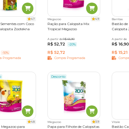
 trigo, ovos e linhaça que o seu animal de estimação precisa par
4.7
4.9
Megazoo
Barritas
e Sementes com Coco
Ração para Calopsita Mix
Bastão de
Calopsita Zootekna
Tropical Megazoo
Calopsita
A partir de
500g
1,2kg
R$ 65,90
A partir de
70g
0
R$ 52,72
R$ 16,90
-20%
pode ser usado para enriquecer a rotina alimentar da ave.
R$ 52,72
R$ 15,21
-10%
a Programada
Compra Programada
Compr
lpiste ajudam no desgaste do bico do animal e contribuem para 
o
Desconto
é na Cobasi
 só encontra no pet shop online da Cobasi. Aproveite nossos de
a alimentação ideal para o pet. Com a
Compra Programada
, o
tes para a data que quiser.
4.8
3.9
Megazoo
Vitale
a Megazoo para
Papa para Filhote de Calopsitas
Bastão Ca