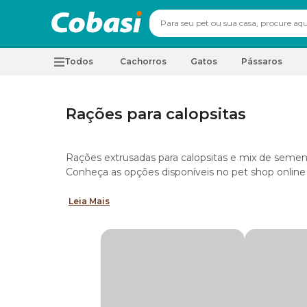
Todos
Cachorros
Gatos
Pássaros
Rações para calopsitas
Rações extrusadas para calopsitas e mix de sement
Conheça as opções disponíveis no pet shop online
Leia Mais
Tipos de ração para calopsitas
No mercado, há rações para calopsitas adultas e f
das principais marcas de rações extrusadas quand
Ração Extrusada para calopsita