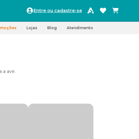
Entre ou cadastre-se
omoções
Lojas
Blog
Atendimento
 a ave.
oo, duas