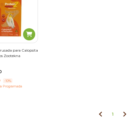
rusada para Calopsita
tos Zootekna
0
0
-10%
a Programada
1