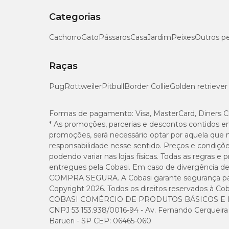
Categorias
Cachorro
Gato
Pássaros
Casa
Jardim
Peixes
Outros p
Raças
Pug
Rottweiler
Pitbull
Border Collie
Golden retriever
Formas de pagamento:
Visa, MasterCard, Diners C
* As promoções, parcerias e descontos contidos e
promoções, será necessário optar por aquela que 
responsabilidade nesse sentido. Preços e condiçõ
podendo variar nas lojas físicas. Todas as regras 
entregues pela Cobasi. Em caso de divergência de v
COMPRA SEGURA. A Cobasi garante segurança para 
Copyright 2026. Todos os direitos reservados à Cob
COBASI COMÉRCIO DE PRODUTOS BÁSICOS E I
CNPJ 53.153.938/0016-94 - Av. Fernando Cerqueira Cé
Barueri - SP CEP: 06465-060