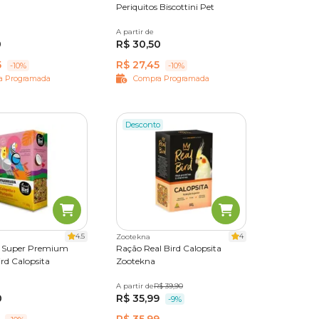
Periquitos Biscottini Pet
A partir de
80 g
0
R$ 30,50
5
R$ 27,45
-10%
-10%
a Programada
Compra Programada
Desconto
4.5
4
Zootekna
a Super Premium
Ração Real Bird Calopsita
ird Calopsita
Zootekna
A partir de
500g
R$ 39,90
0
R$ 35,99
-9%