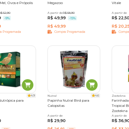
Mel, Ovos e Própolis
Megazoo
Vitale
R$ 52,90
A partir de
500 g
R$ 58,90
A partir de
90 g
9
R$ 49,99
R$ 22,5
-9%
-15%
9
R$ 49,99
R$ 20,2
a Programada
Compra Programada
Compr
4.9
4.6
Nutral
Zootekna
utrópica para
Papinha Nutral Bird para
Farinhad
Calopsitas
Tropical B
Zootekna
A partir de
300 g
A partir de
400g
0
R$ 29,90
R$ 36,9