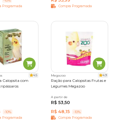
R$ 35,99
-10%
a Programada
Compra Programada
4.5
4.9
os
Megazoo
a Calopsita com
Ração para Calopsitas Frutas e
ripássaros
Legumes Megazoo
A partir de
350g
0
R$ 53,50
5
R$ 48,15
-10%
-10%
a Programada
Compra Programada