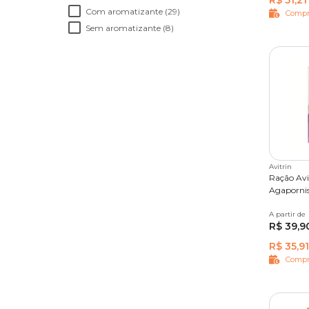
R$ 51,21
Com aromatizante (29)
Compr
Sem aromatizante (8)
Avitrin
Ração Avit
Agapornis
A partir de
500 g
R$ 39,9
R$ 35,91
Compr