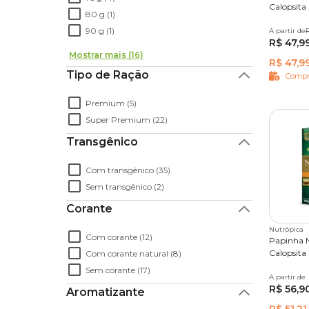
Calopsita 
80 g (1)
90 g (1)
A partir de
300 g
R$ 47,9
Mostrar mais (16)
R$ 47,9
Tipo de Ração
Compr
Premium (5)
Super Premium (22)
Transgênico
Com transgênico (35)
Sem transgênico (2)
Corante
Nutrópica
Com corante (12)
Papinha N
Calopsita
Com corante natural (8)
Sem corante (17)
A partir de
300 g
R$ 56,9
Aromatizante