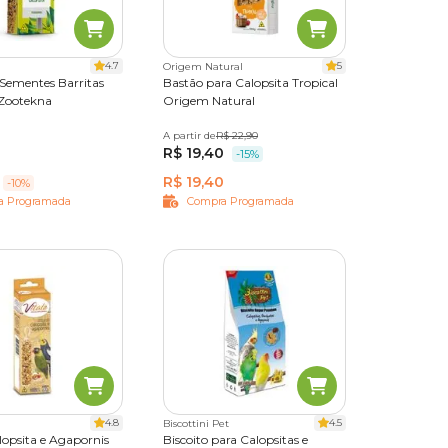
a crescer
4.7
5
Origem Natural
 Sementes Barritas
Bastão para Calopsita Tropical
 Zootekna
Origem Natural
A partir de
100 g
R$ 22,90
R$ 19,40
-15%
R$ 19,40
-10%
a Programada
Compra Programada
o bom
scontos
 tutor
4.8
4.5
Biscottini Pet
lopsita e Agapornis
Biscoito para Calopsitas e