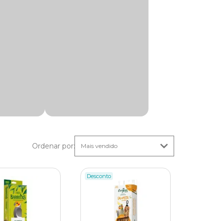
 que a
ãos
a
Ordenar por
:
ciais
Desconto
 de