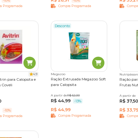
R$ 26,91
R$ 33,21
-10%
-10%
a Programada
Compra Programada
Compr
Desconto
4.9
Megazoo
Nutripássar
Ração Extrusada Megazoo Soft
rin para Calopsita e
Ração par
para Calopsita
 Coveli
Frutas Nut
A partir de
350 g
R$ 52,00
A partir de
300 g
R$ 44,99
0
R$ 37,5
-13%
R$ 44,99
R$ 33,7
-10%
Compra Programada
a Programada
Compr