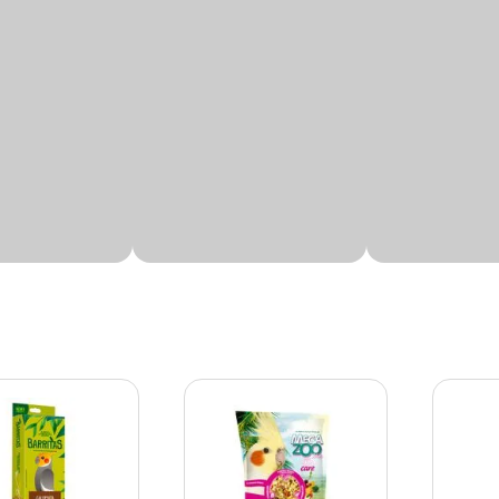
um mix de ingredientes que, após um processo industrial de
m fáceis de ingerir, essa mistura oferece todos os nutrientes
osição especial para aves nessa fase da vida. Elas oferecem gr
is que ajudam no desenvolvimento dos ossos, órgãos e sistem
s por grãos extrusados com um sabor único e nutrientes essen
ecida por apresentar ingredientes naturais e baixa concentração