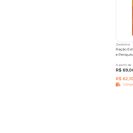
Zootekna
Ração Ext
e Periqui
A partir de
400 g
R$ 69,0
R$ 62,1
Compr