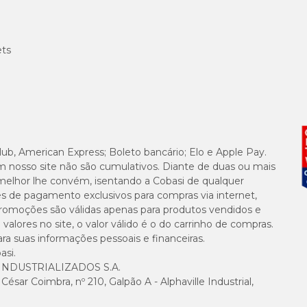
ets
lub, American Express; Boleto bancário; Elo e Apple Pay.
m nosso site não são cumulativos. Diante de duas ou mais
melhor lhe convém, isentando a Cobasi de qualquer
es de pagamento exclusivos para compras via internet,
e promoções são válidas apenas para produtos vendidos e
alores no site, o valor válido é o do carrinho de compras.
suas informações pessoais e financeiras.
asi.
NDUSTRIALIZADOS S.A.
sar Coimbra, nº 210, Galpão A - Alphaville Industrial,