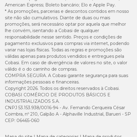
American Express; Boleto bancário; Elo e Apple Pay.
* As promoções, parcerias e descontos contidos em nosso
site não são cumulativos. Diante de duas ou mais
promoções, será necessário optar por aquela que melhor
lhe convém, isentando a Cobasi de qualquer
responsabilidade nesse sentido. Preços e condições de
pagamento exclusivos para compras via internet, podendo
variar nas lojas físicas. Todas as regras e promoções são
válidas apenas para produtos vendidos e entregues pela
Cobasi. Em caso de divergência de valores no site, o valor
válido é o do carrinho de compras.
COMPRA SEGURA. A Cobasi garante segurança para suas
informações pessoais e financeiras.
Copyright 2026. Todos os direitos reservados à Cobasi.
COBASI COMÉRCIO DE PRODUTOS BÁSICOS E
INDUSTRIALIZADOS S.A.
CNPJ 53.153.938/0016-94 - Av. Fernando Cerqueira César
Coimbra, nº 210, Galpão A - Alphaville Industrial, Barueri - SP
CEP: 06465-060
Mapa do site
Mapa de categorias
Mapa de produtos