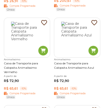
-
Comedouros
R$ 200,61
R$ 26,91
-10%
-10%
-
Capas
Compra Programada
Compra Programada
Único
-
Ninhos
Único
-
Poleiros
-
Banheiras
-
Porta-ração
-
Pedestal
-
Bica Pedra
-
Brinquedos para pássaro
Melhores opções de gaiola para cada espécie de
pássaro
Animalissimo
Animalissimo
As gaiolas de luxo possuem acabamentos e pinturas
Caixa de Transporte para
Caixa de Transporte para
diferenciadas. Cheias de acessórios, esses viveiros para
Calopsita Animalíssimo
Calopsita Animalíssimo Azul
pássaros podem ser boas opções. Além de produtos de
Vermelho
qualidade, é importante conhecer bem quais as melhores
A partir de
A partir de
R$ 72,90
R$ 72,90
gaiolas para cada espécie:
R$ 65,61
R$ 65,61
Gaiola para calopsita
-10%
-10%
Compra Programada
Compra Programada
As
calopsitas
costumam ter o temperamento calmo e
Único
Único
são bem apegados aos tutores. Ao escolher uma gaiola de
calopsita, é importante avaliar se o pássaro ficará