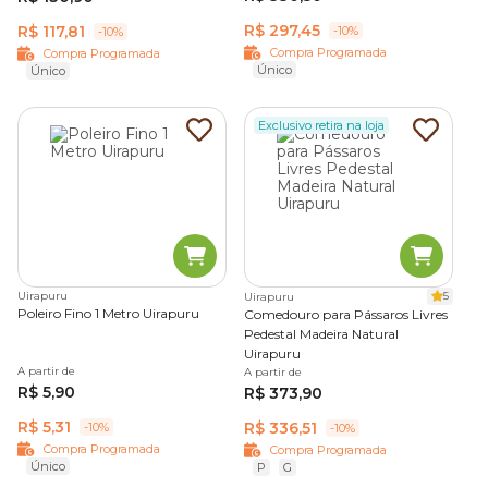
R$ 297,45
R$ 117,81
-10%
-10%
Compra Programada
Compra Programada
Único
Único
Exclusivo retira na loja
Uirapuru
5
Uirapuru
Poleiro Fino 1 Metro Uirapuru
Comedouro para Pássaros Livres
Pedestal Madeira Natural
Uirapuru
A partir de
A partir de
R$ 5,90
R$ 373,90
R$ 5,31
R$ 336,51
-10%
-10%
Compra Programada
Compra Programada
Único
P
G