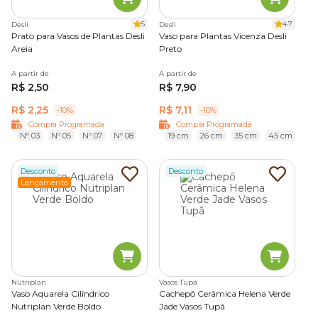
5
4.7
Desli
Desli
Prato para Vasos de Plantas Desli
Vaso para Plantas Vicenza Desli
Areia
Preto
A partir de
A partir de
R$ 2,50
R$ 7,90
R$ 2,25
R$ 7,11
-10%
-10%
Compra Programada
Compra Programada
Nº 03
Nº 05
Nº 07
Nº 08
19 cm
26 cm
35 cm
45 cm
Desconto
Desconto
Lançamento
Nutriplan
Vasos Tupa
Vaso Aquarela Cilíndrico
Cachepô Cerâmica Helena Verde
Nutriplan Verde Boldo
Jade Vasos Tupã