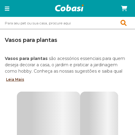
Vasos para plantas
Vasos para plantas
são acessórios essenciais para quem
deseja decorar a casa, o jardim e praticar a jardinagem
como hobby. Conheça as nossas sugestões e saiba qual
vaso combina melhor com a sua plantinha preferida.
Leia Mais
Tipos de vasos para plantas
Na loja online da Cobasi você encontra os mais variados
tipos de vasos para plantas. São opções em cerâmica,
cimento, plástico e vidro, além dos famosos cachepôs.
Descubra qual deles é perfeito para você!