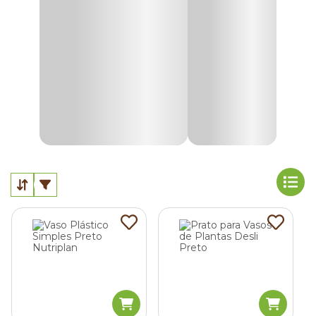
Vasos de cerâmica para plantas
Os vasos de cerâmicas para plantas são acessórios de
jardinagem bastante populares. E a explicação é muito
simples. A cerâmica é um material poroso que ajuda na no
escoamento da água de chuvas e regas.
Vasos em cimento para plantas
Vasos para plantas produzidos em cimento são indicados
para quem deseja criar uma decoração rústica em
ambientes externos. Seu ponto positivo é oferecer suporte
para plantas grandes.
Vasos de plástico para plantas
Para quem procura versatilidade e praticidade, os vasos de
plásticos para plantas são a melhor escolha. Com grande
variedade de cores e tamanhos, ele combina com a