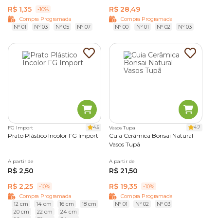
R$ 1,35
R$ 28,49
-10%
Compra Programada
Compra Programada
Nº 01
Nº 03
Nº 05
Nº 07
Nº 00
Nº 01
Nº 02
Nº 03
4.5
4.7
FG Import
Vasos Tupa
Prato Plástico Incolor FG Import
Cuia Cerâmica Bonsai Natural
Vasos Tupã
A partir de
A partir de
R$ 2,50
R$ 21,50
R$ 2,25
R$ 19,35
-10%
-10%
Compra Programada
Compra Programada
12 cm
14 cm
16 cm
18 cm
Nº 01
Nº 02
Nº 03
20 cm
22 cm
24 cm