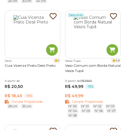
26 cm
30 cm
34 cm
Desconto
5
4.9
Desli
Vasos Tupa
Cuia Vicenza Prato Desli Preto
Vaso Comum com Borda Natural
Vasos Tupã
A partir de
A partir de
R$ 59,50
R$ 20,50
R$ 49,99
-15%
R$ 18,45
R$ 49,99
-10%
Compra Programada
Compra Programada
28 cm
35 cm
Nº 00
Nº 01
Nº 02
Nº 03
Nº 04
Nº 05
Nº 06
Nº 07
Nº 08