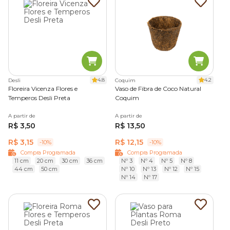
4.8
4.2
Desli
Coquim
Floreira Vicenza Flores e
Vaso de Fibra de Coco Natural
Temperos Desli Preta
Coquim
A partir de
A partir de
R$ 3,50
R$ 13,50
R$ 3,15
R$ 12,15
-10%
-10%
Compra Programada
Compra Programada
11 cm
20 cm
30 cm
36 cm
Nº 3
Nº 4
Nº 5
Nº 8
44 cm
50 cm
Nº 10
Nº 13
Nº 12
Nº 15
Nº 14
Nº 17