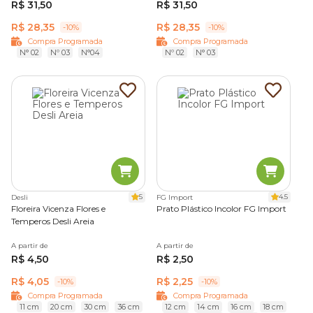
R$ 31,50
R$ 31,50
R$ 28,35
R$ 28,35
-10%
-10%
Compra Programada
Compra Programada
N° 02
Nº 03
N°04
Nº 02
N° 03
5
4.5
Desli
FG Import
Floreira Vicenza Flores e
Prato Plástico Incolor FG Import
Temperos Desli Areia
A partir de
A partir de
R$ 4,50
R$ 2,50
R$ 4,05
R$ 2,25
-10%
-10%
Compra Programada
Compra Programada
11 cm
20 cm
30 cm
36 cm
12 cm
14 cm
16 cm
18 cm