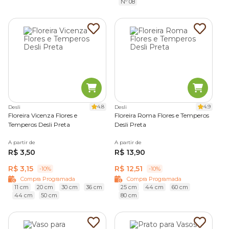
Nº 08
4.8
4.9
Desli
Desli
Floreira Vicenza Flores e
Floreira Roma Flores e Temperos
Temperos Desli Preta
Desli Preta
A partir de
A partir de
R$ 3,50
R$ 13,90
R$ 3,15
R$ 12,51
-10%
-10%
Compra Programada
Compra Programada
11 cm
20 cm
30 cm
36 cm
25 cm
44 cm
60 cm
44 cm
50 cm
80 cm