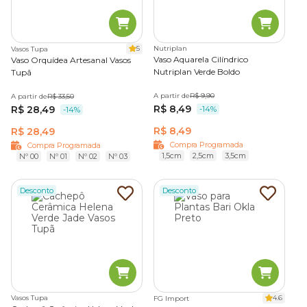
5
Nutriplan
Vasos Tupa
Vaso Aquarela Cilíndrico
Vaso Orquídea Artesanal Vasos
Nutriplan Verde Boldo
Tupã
A partir de
R$ 9,90
A partir de
R$ 33,50
R$ 8,49
R$ 28,49
-14%
-14%
R$ 8,49
R$ 28,49
Compra Programada
Compra Programada
1,5cm
2,5cm
3,5cm
Nº 00
Nº 01
Nº 02
Nº 03
Desconto
Desconto
Vasos Tupa
4.6
FG Import