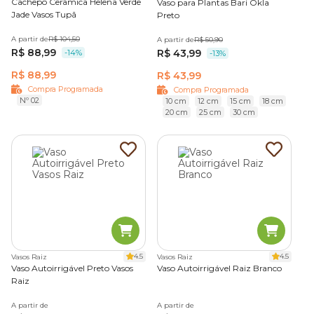
Cachepô Cerâmica Helena Verde
Vaso para Plantas Bari Okla
Jade Vasos Tupã
Preto
A partir de
R$ 104,50
A partir de
R$ 50,90
R$ 88,99
R$ 43,99
-14%
-13%
R$ 88,99
R$ 43,99
Compra Programada
Compra Programada
Nº 02
10 cm
12 cm
15 cm
18 cm
20 cm
25 cm
30 cm
4.5
4.5
Vasos Raiz
Vasos Raiz
Vaso Autoirrigável Preto Vasos
Vaso Autoirrigável Raiz Branco
Raiz
A partir de
A partir de