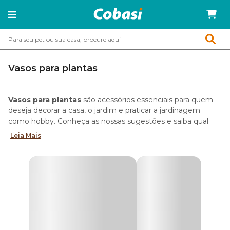
Vasos para plantas
Vasos para plantas
são acessórios essenciais para quem
deseja decorar a casa, o jardim e praticar a jardinagem
como hobby. Conheça as nossas sugestões e saiba qual
vaso combina melhor com a sua plantinha preferida.
Leia Mais
Tipos de vasos para plantas
Na loja online da Cobasi você encontra os mais variados
tipos de vasos para plantas. São opções em cerâmica,
cimento, plástico e vidro, além dos famosos cachepôs.
Descubra qual deles é perfeito para você!