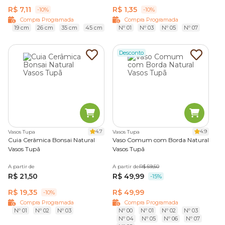
R$ 7,11
R$ 1,35
-10%
-10%
Compra Programada
Compra Programada
19 cm
26 cm
35 cm
45 cm
Nº 01
Nº 03
Nº 05
Nº 07
Desconto
4.7
4.9
Vasos Tupa
Vasos Tupa
Cuia Cerâmica Bonsai Natural
Vaso Comum com Borda Natural
Vasos Tupã
Vasos Tupã
A partir de
A partir de
R$ 59,50
R$ 21,50
R$ 49,99
-15%
R$ 19,35
R$ 49,99
-10%
Compra Programada
Compra Programada
Nº 01
Nº 02
Nº 03
Nº 00
Nº 01
Nº 02
Nº 03
Nº 04
Nº 05
Nº 06
Nº 07