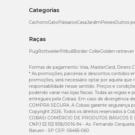
Categorias
Cachorro
Gato
Pássaros
Casa
Jardim
Peixes
Outros p
Raças
Pug
Rottweiler
Pitbull
Border Collie
Golden retriever
Formas de pagamento:
Visa, MasterCard, Diners C
* As promoções, parcerias e descontos contidos e
promoções, será necessário optar por aquela que 
responsabilidade nesse sentido. Preços e condiçõ
podendo variar nas lojas físicas. Todas as regras 
entregues pela Cobasi. Em caso de divergência de v
COMPRA SEGURA. A Cobasi garante segurança para 
Copyright 2026. Todos os direitos reservados à Cob
COBASI COMÉRCIO DE PRODUTOS BÁSICOS E I
CNPJ 53.153.938/0016-94 - Av. Fernando Cerqueira Cé
Barueri - SP CEP: 06465-060