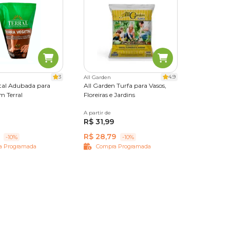
3
4.9
All Garden
etal Adubada para
All Garden Turfa para Vasos,
m Terral
Floreiras e Jardins
A partir de
20 kg
R$ 31,99
R$ 28,79
-10%
-10%
a Programada
Compra Programada