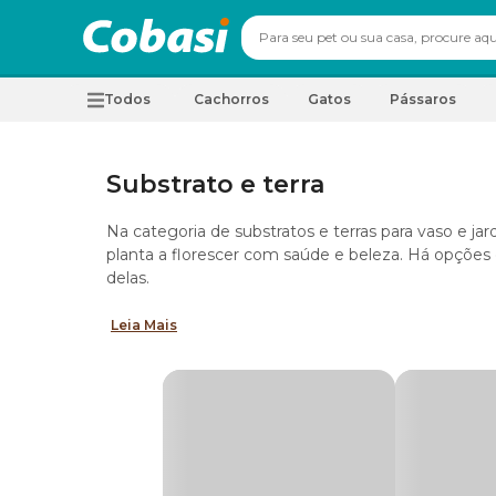
Todos
Cachorros
Gatos
Pássaros
Substrato e terra
Na categoria de substratos e terras para vaso e ja
planta a florescer com saúde e beleza. Há opções 
delas.
Leia Mais
Substrato para plantas com areia
O
substrato para plantas
com areia é indicado pa
acontece porque o solo arenoso ajuda no escoame
raízes.
Flores tropicais ou de clima árido como a sucule
isso, o recomendado é fazer a rega do vaso apenas
Substrato para plantas com casca de pinu