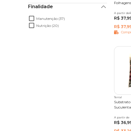
Folhagens
Finalidade
A partir de
2 kg
5
R$ 37,9
Manutenção (37)
Nutrição (20)
R$ 37,9
Compr
Terral
Substrato 
Suculentas
A partir de
5 L
R$ 36,9