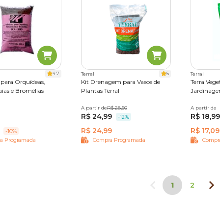
4.7
5
Terral
Terral
 para Orquídeas,
Kit Drenagem para Vasos de
Terra Veg
as e Bromélias
Plantas Terral
Jardinage
A partir de
Único
R$ 28,50
A partir de
2 kg
0
R$ 24,99
R$ 18,99
-12%
R$ 24,99
R$ 17,09
-10%
a Programada
Compra Programada
Compr
1
2