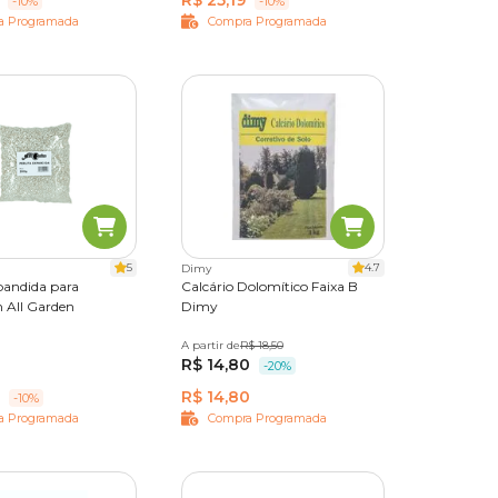
R$ 25,19
-10%
-10%
a Programada
Compra Programada
5
4.7
Dimy
pandida para
Calcário Dolomítico Faixa B
 All Garden
Dimy
A partir de
3 kg
R$ 18,50
R$ 14,80
-20%
R$ 14,80
-10%
a Programada
Compra Programada