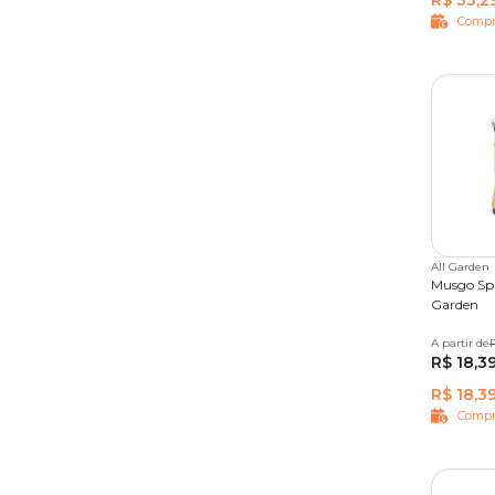
R$ 33,2
Compr
All Garden
Musgo Sp
Garden
A partir de
100g
R$ 18,3
R$ 18,3
Compr