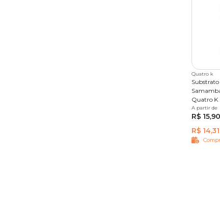
Quatro k
Substrato
Samambai
Quatro K
A partir de
500 g
R$ 15,9
R$ 14,31
Compr