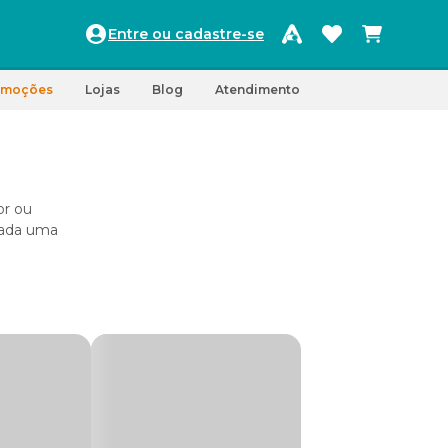
Entre ou cadastre-se
omoções
Lojas
Blog
Atendimento
or ou
 cada uma
Isso
reça as
m. Por