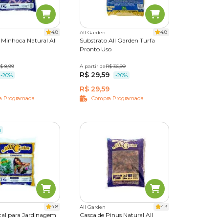
a online
ornar
4.8
4.8
All Garden
Minhoca Natural All
Substrato All Garden Turfa
Pronto Uso
$ 8,99
A partir de
5 kg
10 kg
R$ 36,99
25 kg
R$ 29,59
-20%
-20%
R$ 29,59
a Programada
Compra Programada
o
4.8
4.3
All Garden
etal para Jardinagem
Casca de Pinus Natural All