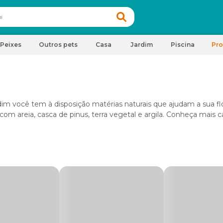
Peixes
Outros pets
Casa
Jardim
Piscina
Pr
rdim você tem à disposição matérias naturais que ajudam a sua fl
com areia, casca de pinus, terra vegetal e argila. Conheça mais
ra o cultivo tanto de suculentas como flores e plantas tropicais. 
nto da água, evitando assim que ela se acumule na terra e apod
nta, precisam de um solo no máximo úmido para se desenvolvere
 quando o substrato estiver seco.
s