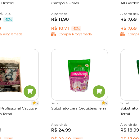
 Biomix
Campo e Flores
All Garde
 kg
R$ 42,50
20 kg
A partir de
5 kg
10 kg
25 kg
A partir de
2 kg
R
9
R$ 11,90
R$ 7,69
-10%
9
R$ 10,71
R$ 7,69
-10%
a Programada
Compra Programada
Compr
5
5
Terral
Terral
Profissional Cactos e
Substrato para Orquídeas Terral
Substrato
 Terral
Terral
A partir de
2 L
A partir de
1,5 L
9
R$ 24,99
R$ 18,99