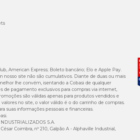
ets
lub, American Express; Boleto bancário; Elo e Apple Pay.
m nosso site não são cumulativos. Diante de duas ou mais
melhor lhe convém, isentando a Cobasi de qualquer
es de pagamento exclusivos para compras via internet,
e promoções são válidas apenas para produtos vendidos e
alores no site, o valor válido é o do carrinho de compras.
suas informações pessoais e financeiras.
asi.
NDUSTRIALIZADOS S.A.
sar Coimbra, nº 210, Galpão A - Alphaville Industrial,