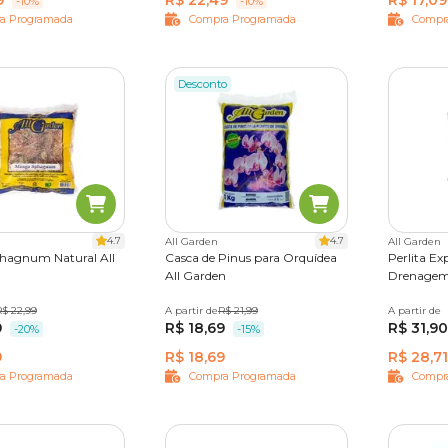
9
R$ 22,49
R$ 17,09
-10%
-10%
a Programada
Compra Programada
Compr
Desconto
4.7
4.7
All Garden
All Garden
hagnum Natural All
Casca de Pinus para Orquídea
Perlita Ex
All Garden
Drenagem
R$ 22,99
A partir de
1 kg
R$ 21,99
A partir de
200 g
9
R$ 18,69
R$ 31,90
-20%
-15%
9
R$ 18,69
R$ 28,71
a Programada
Compra Programada
Compr