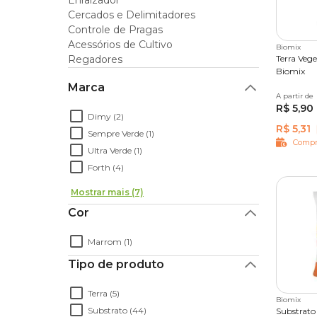
Enraizador
Terra e substratos com preço especial é 
Cercados e Delimitadores
Para você que está começando no hobby da jardinag
Controle de Pragas
da Cobasi é o lugar certo. Com nossos
vasos
e
fer
Acessórios de Cultivo
Biomix
um jardineiro profissional. Não perca essa oportun
Regadores
Terra Veg
Biomix
Marca
A partir de
2 kg
1
R$ 5,90
Dimy (2)
R$ 5,31
Sempre Verde (1)
Compr
Ultra Verde (1)
Forth (4)
Mostrar mais (7)
Cor
Marrom (1)
Tipo de produto
Terra (5)
Biomix
Substrato (44)
Substrato 