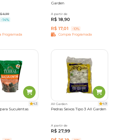
n
Garden
$ 8,99
A partir de
2,5 kg
7 kg
R$ 18,90
-14%
R$ 17,01
-10%
a Programada
Compra Programada
4.3
4.9
All Garden
 para Suculentas
Pedras Seixos Tipo 3 All Garden
A partir de
5 kg
R$ 27,99