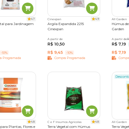
na Cobasi
em e procura por terras e substratos com preço especial, a loj
ramentas de manutenção
você tem tudo o que precisa para se t
4.7
4.9
Cinexpan
All Garden
idade!
etal para Jardinagem
Argila Expandida 2215
Húmus de 
Cinexpan
Garden
0 kg
20 kg
A partir de
2 kg
25 L
A partir de
2 kg
R
R$ 10,50
R$ 7,19
R$ 9,45
R$ 7,19
-10%
-10%
a Programada
Compra Programada
Compr
Descont
4.8
4.8
C e F Insumos Agricolas
All Garden
para Plantas, Flores e
Terra Vegetal com Húmus
Terra Veg