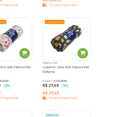
99
R$ 224,99
a Programada
Compra Programada
nto
Lançamento
Fabrica Pet
ltra Soft Fábrica Pet
Cobertor Ultra Soft Fábrica Pet
Elefante
$ 39,90
A partir de
Único
R$ 39,90
9
R$ 27,49
-31%
-31%
9
R$ 27,49
a Programada
Compra Programada
Desconto