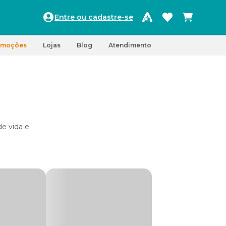
Entre ou cadastre-se
omoções
Lojas
Blog
Atendimento
e vida e
ões
ra o seu
 e