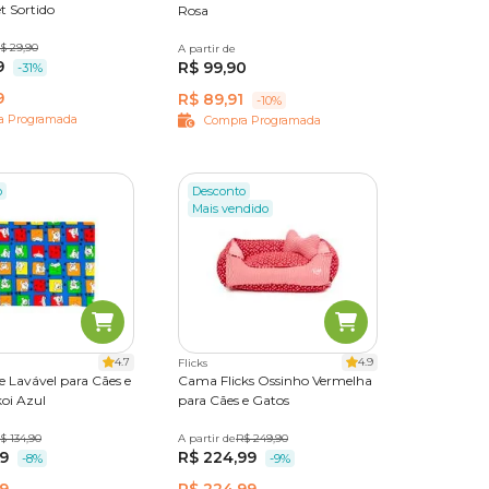
t Sortido
Rosa
$ 29,90
A partir de
P
M
G
9
R$ 99,90
-31%
9
R$ 89,91
-10%
a Programada
Compra Programada
o
Desconto
Mais vendido
4.7
4.9
Flicks
 Lavável para Cães e
Cama Flicks Ossinho Vermelha
oi Azul
para Cães e Gatos
$ 134,90
º 02
Nº 03
Nº 04
A partir de
P
M
R$ 249,90
G
99
R$ 224,99
Nº 06
Nº 07
-8%
-9%