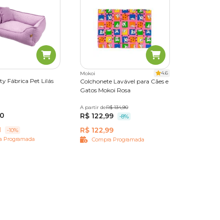
4.6
Mokoi
y Fábrica Pet Lilás
Colchonete Lavável para Cães e
Gatos Mokoi Rosa
G
A partir de
Nº 01
R$ 134,90
Nº 02
Nº 03
Nº 04
90
R$ 122,99
Nº 05
Nº 06
Nº 07
-8%
1
R$ 122,99
-10%
a Programada
Compra Programada