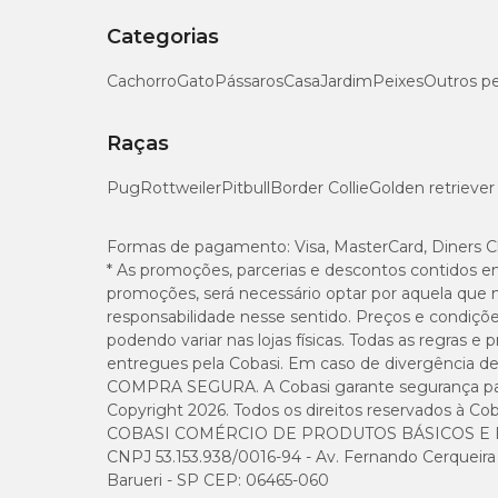
Categorias
Cachorro
Gato
Pássaros
Casa
Jardim
Peixes
Outros p
Raças
Pug
Rottweiler
Pitbull
Border Collie
Golden retriever
Formas de pagamento:
Visa, MasterCard, Diners C
* As promoções, parcerias e descontos contidos e
promoções, será necessário optar por aquela que 
responsabilidade nesse sentido. Preços e condiçõ
podendo variar nas lojas físicas. Todas as regras 
entregues pela Cobasi. Em caso de divergência de v
COMPRA SEGURA. A Cobasi garante segurança para 
Copyright 2026. Todos os direitos reservados à Cob
COBASI COMÉRCIO DE PRODUTOS BÁSICOS E I
CNPJ 53.153.938/0016-94 - Av. Fernando Cerqueira Cé
Barueri - SP CEP: 06465-060