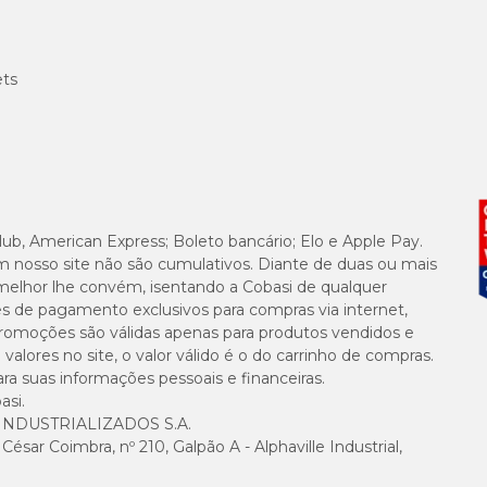
ets
lub, American Express; Boleto bancário; Elo e Apple Pay.
m nosso site não são cumulativos. Diante de duas ou mais
melhor lhe convém, isentando a Cobasi de qualquer
es de pagamento exclusivos para compras via internet,
e promoções são válidas apenas para produtos vendidos e
alores no site, o valor válido é o do carrinho de compras.
suas informações pessoais e financeiras.
asi.
NDUSTRIALIZADOS S.A.
sar Coimbra, nº 210, Galpão A - Alphaville Industrial,