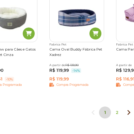
Fabrica Pet
Fabrica Pet
w para Cães e Gatos
Cama Oval Buddy Fábrica Pet
Cama Part
et Cinza
Xadrez
G
A partir de
P
M
R$ 139,90
G
A partir de
P
M
90
R$ 119,99
R$ 129,
-14%
61
R$ 119,99
R$ 116,9
-10%
a Programada
Compra Programada
Compr
1
2