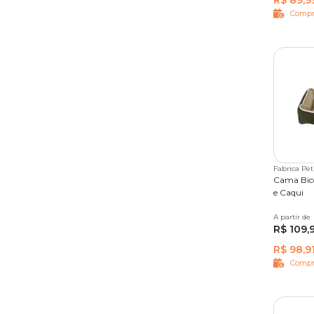
R$ 89,9
Compr
Fabrica Pet
Cama Bico
e Caqui
A partir de
P
M
R$ 109,
R$ 98,9
Compr