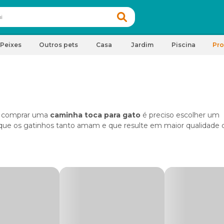
Peixes
Outros pets
Casa
Jardim
Piscina
Pr
de comprar uma
caminha toca para gato
é preciso escolher um
 que os gatinhos tanto amam e que resulte em maior qualidade d
onfortável, bonita e resistente para o seu pet, confira as sugest
za uma delas é perfeita para garantir muitas horas de soneca pa
gato?
e descanso, eles prezam por um lugar tranquilo, aconchegante