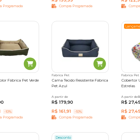
9
R$ 199,99
R$ 122,
a Programada
Compra Programada
Compr
Lançame
Fabrica Pet
Fabrica Pet
lor Fábrica Pet Verde
Cama Tecido Resistente Fábrica
Cobertor U
Pet Azul
Estrelas
G
GG
A partir de
P
M
G
A partir de
Único
R
90
R$ 179,90
R$ 27,4
1
R$ 161,91
R$ 27,4
-10%
-10%
a Programada
Compra Programada
Compr
Desconto