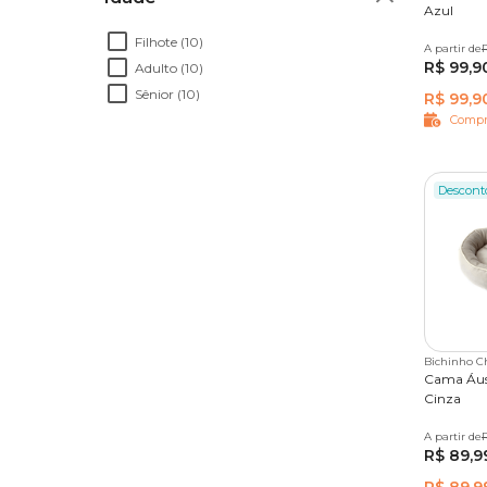
Azul
Filhote (10)
A partir de
P
M
R
R$ 99,9
Adulto (10)
Sênior (10)
R$ 99,9
Compr
Descont
Bichinho C
Cama Áust
Cinza
A partir de
P
M
R$ 89,9