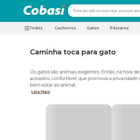
Todos
Cachorros
Gatos
Pássaros
Caminha toca para gato
Os gatos são animais exigentes. Então, na hora 
acessório confortável, que promova a privacidade
bem-estar ao animal.
Leia Mais
Se você está procurando uma
caminha de gato
c
incríveis que nós preparamos para você. Com certe
animal de estimação.
Por que devo comprar uma caminha para 
Os gatos dormem bastante e, para os momentos d