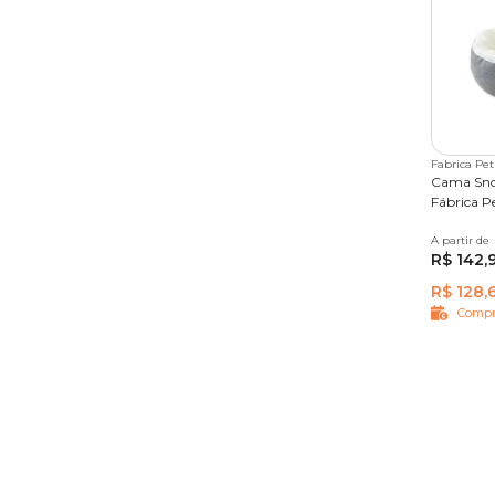
Fabrica Pet
Cama Sno
Fábrica P
A partir de
P
M
R$ 142,
R$ 128,
Compr