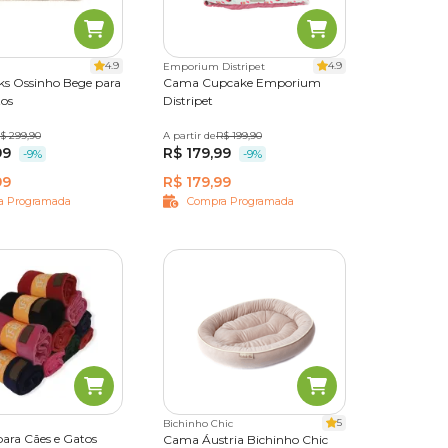
4.9
4.9
Emporium Distripet
ks Ossinho Bege para
Cama Cupcake Emporium
tos
Distripet
$ 299,90
G
A partir de
P
M
R$ 199,90
G
ntra
99
R$ 179,99
-9%
-9%
99
R$ 179,99
a Programada
Compra Programada
ir um
z!
5
Bichinho Chic
para Cães e Gatos
Cama Áustria Bichinho Chic