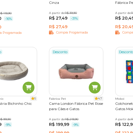
Cinza
Fábrica Pe
A partir de
Único
R$ 39,90
A partir de
Único
R
$ 119,90
G
GG
R$ 27,49
R$ 20,4
0
-31%
-16%
R$ 27,49
R$ 20,4
0
Compra Programada
Compr
a Programada
o
Desconto
Descont
5
4.7
hic
Fabrica Pet
Mokoi
ria Bichinho Chic
Cama London Fábrica Pet Rose
Colchonete
para Cães e Gatos
Gatos Mok
R$ 99,90
G
A partir de
P
M
R$ 219,90
G
A partir de
Nº 01
R
N
9
R$ 199,99
R$ 122,
Nº 05
-9%
-9%