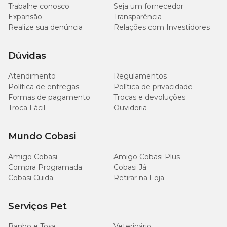
Trabalhe conosco
Seja um fornecedor
Expansão
Transparência
Preciso de prescrição veterinária para comprar ração
Realize sua denúncia
Relações com Investidores
para gato?
Dúvidas
Para comprar fórmulas convencionais, como as linhas
Standard, Premium e Super Premium, você não precisa de
Atendimento
Regulamentos
nenhuma receita.
Política de entregas
Política de privacidade
Formas de pagamento
Trocas e devoluções
No entanto, se o seu gato apresenta condições específicas,
Troca Fácil
Ouvidoria
como
problemas renais
, diabetes, alergias ou
problemas
urinários crônicos
, você precisará de uma ração
medicamentosa.
Mundo Cobasi
Esses alimentos terapêuticos agem como suporte direto
Amigo Cobasi
Amigo Cobasi Plus
no tratamento de doenças e exigem a prescrição e o
Compra Programada
Cobasi Já
acompanhamento rigoroso de um médico-veterinário para
Cobasi Cuida
Retirar na Loja
não comprometer a saúde e o bem-estar geral do seu pet.
Serviços Pet
Quais são as melhores marcas de ração para gatos?
Banho e Tosa
Veterinário