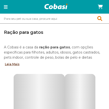
Ração para gatos
A Cobasi é a casa da
ração para gatos
, com opções
específicas para filhotes, adultos, idosos, gatos castrados,
pets indoor, controle de peso, bolas de pelo e dietas
específicas.
Leia Mais
Aqui, você encontra as principais marcas do mercado, com
rações Standard, Premium e Super Premium, disponíveis
em fórmulas secas, úmidas, naturais e medicamentosas.
E para facilitar sua rotina, a
Compra Programada
entrega a
ração no intervalo que você escolher, com 10% OFF, dobro
de pontos no programa
Amigo Cobasi
e menos risco de
faltar alimento em casa.