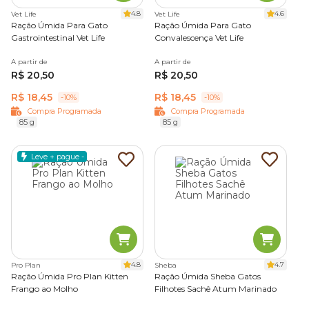
4.8
4.6
Vet Life
Vet Life
Você também pode hidratar grãos secos com água morna
Ração Úmida Para Gato
Ração Úmida Para Gato
Gastrointestinal Vet Life
Convalescença Vet Life
para filhotes em fase de desmame ou idosos com dentes
sensíveis.
A partir de
A partir de
R$ 20,50
R$ 20,50
Nunca adicione comida humana temperada, cebola ou
R$ 18,45
R$ 18,45
alho, pois são
tóxicos para o pet
. Consulte um médico-
-10%
-10%
veterinário antes de incluir qualquer complemento natural
Compra Programada
Compra Programada
85 g
85 g
na rotina.
Leve + pague -
Pode dar ração para gatos filhotes?
Sim, gatos filhotes devem receber uma ração específica
para essa fase da vida, com mais energia, proteínas de alta
qualidade, vitaminas, minerais e cálcio para apoiar o
crescimento.
4.8
4.7
Pro Plan
Sheba
A introdução alimentar costuma começar por volta das 4
Ração Úmida Pro Plan Kitten
Ração Úmida Sheba Gatos
semanas de vida, com grãos umedecidos em água ou
Frango ao Molho
Filhotes Sachê Atum Marinado
opções úmidas. O desmame completo geralmente ocorre