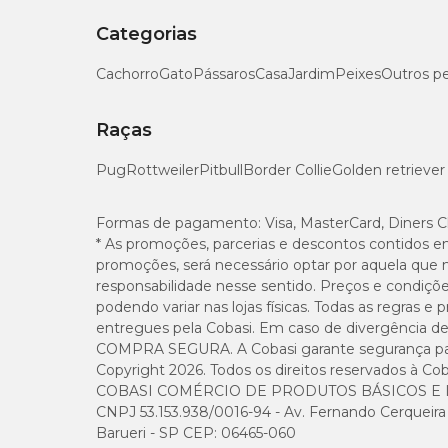
aproximação e reforçando o vínculo entre tutor e p
Categorias
Como escolher o petisco ideal para gatos
Cachorro
Gato
Pássaros
Casa
Jardim
Peixes
Outros p
O petisco ideal para gatos é aquele formulado esp
consideram as necessidades nutricionais do animal
Raças
Ao escolher um
petisco pet
, alguns pontos mer
Pug
Rottweiler
Pitbull
Border Collie
Golden retriever
presença de proteína de origem animal, como
Formas de pagamento:
Visa, MasterCard, Diners C
ingredientes de qualidade e fórmulas equilib
* As promoções, parcerias e descontos contidos e
ausência de substâncias potencialmente preju
promoções, será necessário optar por aquela que 
indicação para a fase de vida do gato (filhote,
responsabilidade nesse sentido. Preços e condiçõ
podendo variar nas lojas físicas. Todas as regras 
Antes de oferecer qualquer alimento novo ao gato,
entregues pela Cobasi. Em caso de divergência de v
COMPRA SEGURA. A Cobasi garante segurança para 
Sempre que houver dúvida, consulte um médico-vet
Copyright 2026. Todos os direitos reservados à Cob
dieta e à saúde do animal.
COBASI COMÉRCIO DE PRODUTOS BÁSICOS E I
CNPJ 53.153.938/0016-94 - Av. Fernando Cerqueira Cé
Petiscos para gatos em promoção na Cob
Barueri - SP CEP: 06465-060