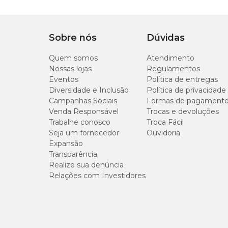
artificiais ou aditivos sintéticos.
Essas opções podem incluir proteínas desidratadas
Sobre nós
Dúvidas
favorecer a digestão e o equilíbrio intestinal.
Quem somos
Atendimento
Quando associados a uma alimentação equilibrada 
Nossas lojas
Regulamentos
para o fortalecimento do sistema imunológico e o
Eventos
Política de entregas
Diversidade e Inclusão
Política de privacidade
Petiscos cremosos
Campanhas Sociais
Formas de pagament
Venda Responsável
Trocas e devoluções
Trabalhe conosco
Troca Fácil
Os
petiscos cremosos para gatos
, como o
Chu
Seja um fornecedor
Ouvidoria
aceitação pelos felinos.
Expansão
Transparência
É um petisco em formato de purê que pode ser of
Realize sua denúncia
agrado durante momentos de interação com o ga
Relações com Investidores
Esse tipo de snack costuma ser elaborado com
in
tornar o alimento mais palatável e também contribu
Além disso, a apresentação em tubo permite ofe