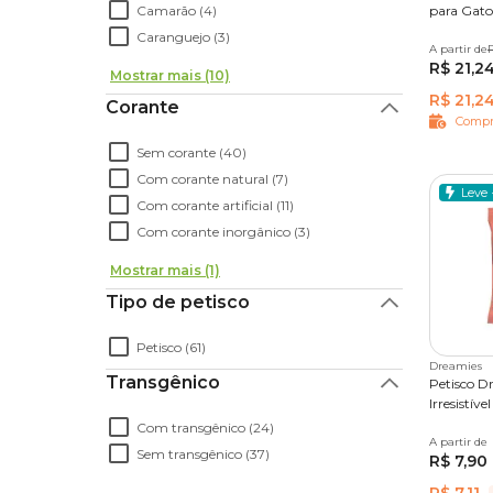
Camarão (4)
para Gato
As fórmulas podem apoiar diferentes necessidades
Caranguejo (3)
pelo.
A partir de
56 g
R$ 21,2
Mostrar mais (10)
Entre os principais benefícios dos
petiscos funcio
R$ 21,2
Corante
Compr
auxílio no controle de bolas de pelo
, pr
Sem corante (40)
Com corante natural (7)
redução do odor das fezes
, contribuindo
Leve 
Com corante artificial (11)
contribuição para a saúde bucal
, ajudand
Com corante inorgânico (3)
Quais são os principais tipos de petiscos para
Mostrar mais (1)
prevenção do tártaro e do mau hálito
;
Tipo de petisco
Os petiscos para gatos estão disponíveis em difere
apoio no controle de peso
, com fórmulas 
complementar felina de acordo com a preferência
Petisco (61)
melhora da saúde da pele e da pelagem
,
Dreamies
Transgênico
Entre as opções mais comuns estão
snacks croc
Petisco D
Irresistív
funcionais
, cada um indicado para diferentes mo
Com transgênico (24)
A partir de
40g
8
Também é possível encontrar petiscos em divers
Sem transgênico (37)
R$ 7,90
para agradar o paladar naturalmente seletivo dos fe