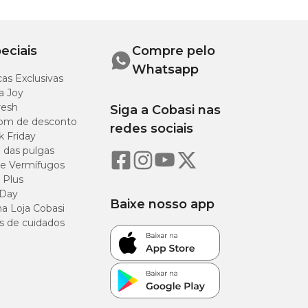
m a
eciais
Compre pelo
Whatsapp
as Exclusivas
ntribuir
a Joy
resh
Siga a Cobasi nas
om de desconto
redes sociais
k Friday
o das pulgas
e Vermífugos
nível de
 Plus
 Day
Baixe nosso app
a Loja Cobasi
 como
s de cuidados
 ajuda a