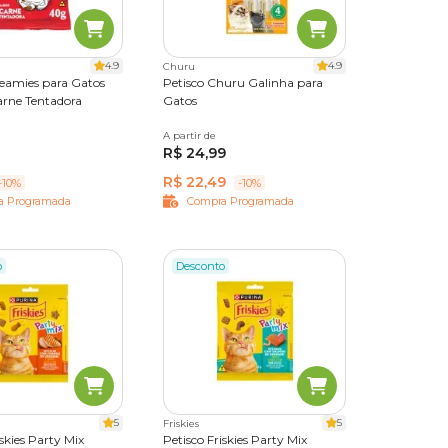
4.9
4.9
Churu
reamies para Gatos
Petisco Churu Galinha para
a do
arne Tentadora
Gatos
0 g
150 g
A partir de
56 g
R$ 24,99
 mental
R$ 22,49
-10%
-10%
a Programada
Compra Programada
o
Desconto
ção
aúde
5
5
Friskies
iskies Party Mix
Petisco Friskies Party Mix