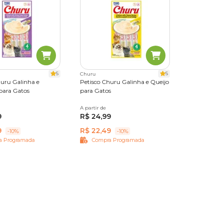
ndo a
5
5
Churu
huru Galinha e
Petisco Churu Galinha e Queijo
ara Gatos
para Gatos
A partir de
56 g
9
R$ 24,99
o dentro
9
R$ 22,49
-10%
-10%
a Programada
Compra Programada
mentos,