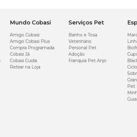
 e ingredientes funcionais, como fibras e probióticos, que ajuda
Mundo Cobasi
Serviços Pet
Esp
Amigo Cobasi
Banho e Tosa
Marc
e a uma rotina saudável, os petiscos naturais também podem co
Amigo Cobasi Plus
Veterinário
Linh
 bem-estar geral do gato.
Compra Programada
Personal Pet
Biof
Cobasi Já
Adoção
Cup
o
Cobasi Cuida
Franquia Pet Anjo
Blac
Retirar na Loja
Cicl
Sobr
ru
, ganharam popularidade por causa da textura macia e do alto 
Gran
Pet
Minh
erecido diretamente no tubo, colocado sobre a ração ou usado
Guia
to.
gredientes de alta qualidade e alto teor de umidade
, o que
i para a hidratação.
recer o petisco diretamente ao gato, criando um momento de