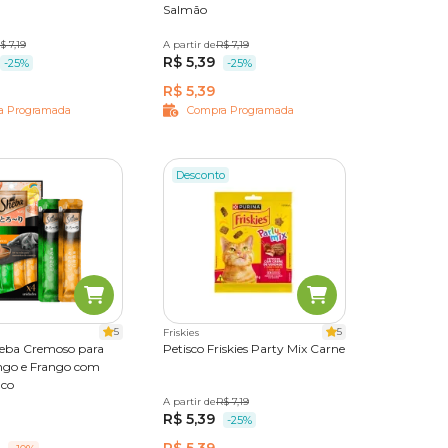
Salmão
s de
$ 7,19
A partir de
40 g
R$ 7,19
R$ 5,39
-25%
-25%
R$ 5,39
a Programada
Compra Programada
Desconto
ão
5
5
Friskies
ais ou
heba Cremoso para
Petisco Friskies Party Mix Carne
ngo e Frango com
nco
A partir de
40 g
R$ 7,19
lvidos
R$ 5,39
-25%