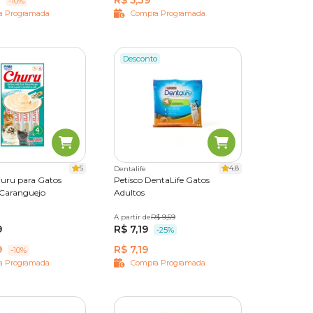
R$ 5,39
-10%
a Programada
Compra Programada
Desconto
 bucal ou
5
4.8
Dentalife
inal e
huru para Gatos
Petisco DentaLife Gatos
 Caranguejo
Adultos
A partir de
40 g
R$ 9,59
9
R$ 7,19
-25%
9
R$ 7,19
-10%
a Programada
Compra Programada
el e o