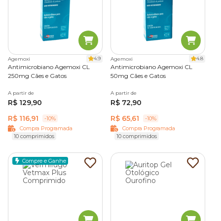
4.9
4.8
Agemoxi
Agemoxi
Antimicrobiano Agemoxi CL
Antimicrobiano Agemoxi CL
250mg Cães e Gatos
50mg Cães e Gatos
A partir de
A partir de
R$ 129,90
R$ 72,90
R$ 116,91
R$ 65,61
-10%
-10%
Compra Programada
Compra Programada
10 comprimidos
10 comprimidos
Compre e Ganhe