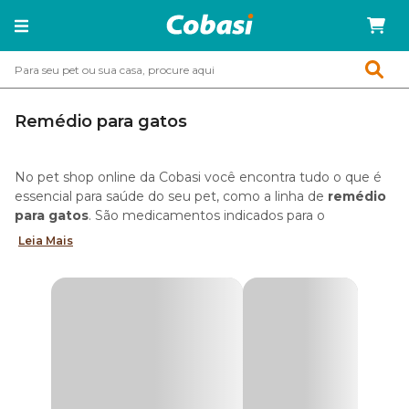
Remédio para gatos
No pet shop online da Cobasi você encontra tudo o que é
essencial para saúde do seu pet, como a linha de
remédio
para gatos
. São medicamentos indicados para o
tratamento e prevenção de doenças pequenas, como
Leia Mais
pulgas e problemas digestivos, até condições mais sérias
como infecções, doenças renais ou artrite.
De antipulgas até antibióticos, confira as linhas com os
melhores remédios para gatos
, disponíveis no pet shop
online da Cobasi.
Tipos de remédio para gatos
Na Cobasi você encontra uma linha completa de
remédios