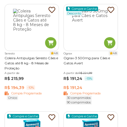
Compre e Ganhe
Desconto
4.8
4.8
Seresto
Ograx
Coleira Antipulgas Seresto Cães e
Ograx-3 500mg para Cães e
Gatos até 8 kg - 8 Meses de
Gatos Avert
Proteção
A partir de
A partir de
R$ 224,99
R$ 215,99
R$ 191,24
-15%
R$ 194,39
R$ 191,24
-10%
Compra Programada
Compra Programada
Único
30 comprimidos
90 comprimidos
Compre e Ganhe
Compre e Ganhe