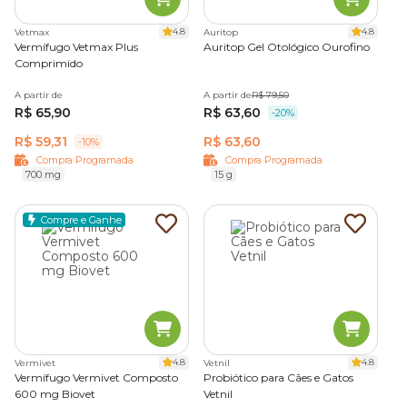
4.8
4.8
Vetmax
Auritop
Vermífugo Vetmax Plus
Auritop Gel Otológico Ourofino
Comprimido
A partir de
A partir de
R$ 79,50
R$ 65,90
R$ 63,60
-20%
R$ 59,31
R$ 63,60
-10%
Compra Programada
Compra Programada
700 mg
15 g
Compre e Ganhe
4.8
4.8
Vermivet
Vetnil
Vermífugo Vermivet Composto
Probiótico para Cães e Gatos
600 mg Biovet
Vetnil