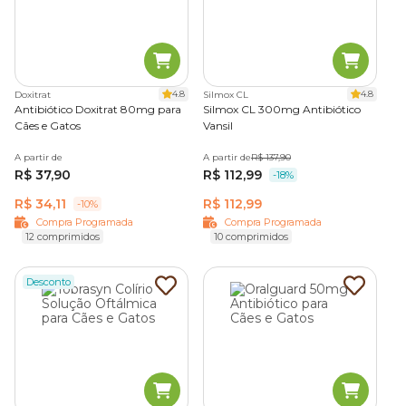
Antibiótico injetável para gato
: recomendado em
A escolha do tipo de antibiótico ideal pode variar conforme
casos mais graves ou quando é necessário efeito
a aceitação do pet — mas deve sempre seguir a orientação
rápido e preciso.
dada pelo veterinário.
4.8
4.8
Doxitrat
Silmox CL
Antibiótico em suspensão oral
: facilita a
Antibiótico Doxitrat 80mg para
Silmox CL 300mg Antibiótico
administração, especialmente para filhotes ou gatos
Cães e Gatos
Vansil
Perguntas Frequentes (FAQ)
que não aceitam comprimidos.
A partir de
A partir de
R$ 137,90
R$ 37,90
R$ 112,99
-18%
Pomada antibiótica para gatos
: indicada em
Como saber se meu gato está doente?
quadros de infecção externa, como dermatites,
R$ 34,11
R$ 112,99
-10%
feridas ou lesões localizadas.
Compra Programada
Compra Programada
Identificar problemas de saúde em gatos pode ser um
12 comprimidos
10 comprimidos
grande desafio, já que os
felinos costumam esconder sinais
Solução oftálmica antibiótica
: utilizada em
de dor
ou desconforto com maestria.
infecções oculares, como conjuntivites bacterianas.
Desconto
Por isso, mesmo pequenas mudanças de comportamento,
como
isolamento, redução do apetite e alterações na
higiene
, podem indicar que algo está errado com o pet.
Quando dar antibiótico para gato?