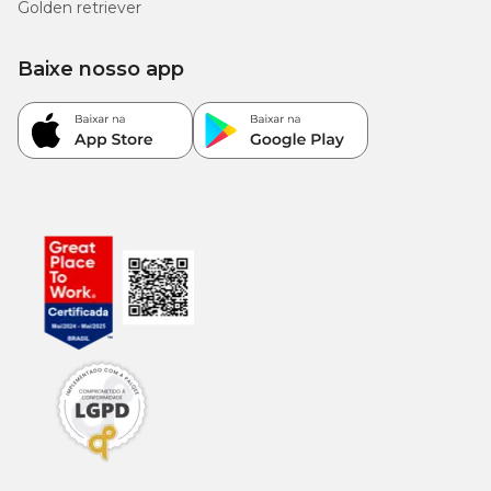
Golden retriever
Petsporin
: antibiótico oral fabricado pela Mundo
Animal com cefalexina como princípio ativo.
Baixe nosso app
Baytril
: produzido pela Elanco, possui o enrofloxacino
como princípio ativo e está disponível na versão
comprimido e solução injetável.
Antes de escolher qualquer medicamento, consulte um
médico-veterinário para garantir a melhor opção para o
quadro clínico do seu pet.
Como saber se o tratamento com antibiótico está
funcionando?
Para saber se o
antibiótico para gatos
está cumprindo o
efeito esperado, observe a evolução dos sintomas ao longo
dos dias.
Normalmente, os primeiros sinais de melhora surgem
entre 24 e 48 horas após o início do tratamento com a