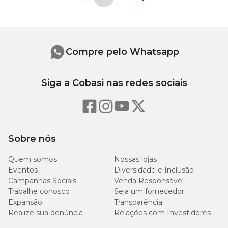
O antibiótico injetável costuma ser indicado em quadros
mais graves, já que a aplicação garante um efeito rápido.
Ele também é uma alternativa importante
quando o gato
não tolera comprimido
— mas deve ser administrado por
um profissional experiente.
Compre pelo Whatsapp
Já o antibiótico em comprimido é amplamente utilizado
em tratamentos domiciliares, por ser mais prático e permitir
a continuidade dos cuidados em casa.
Siga a Cobasi nas redes sociais
Em geral, a escolha entre as duas opções depende do
quadro clínico, da gravidade da infecção e da avaliação do
médico-veterinário.
Sobre nós
Posso dar antibióticos de humanos aos gatos?
Quem somos
Nossas lojas
Eventos
Diversidade e Inclusão
Depende. Apesar de alguns princípios ativos serem usados
Campanhas Sociais
Venda Responsável
tanto na medicina humana quanto veterinária, o
Trabalhe conosco
Seja um fornecedor
antibiótico veterinário para gatos
deve ser sempre a
Expansão
Transparência
primeira opção.
Realize sua denúncia
Relações com Investidores
Afinal, esses medicamentos são formulados conforme a