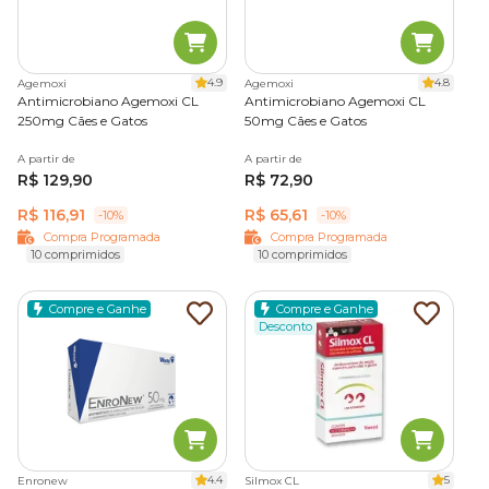
Amoxicilina para gatos
A amoxicilina é um
antibiótico felino comum
que
4.9
4.8
Agemoxi
Agemoxi
pertence à classe das penicilinas e possui um amplo
Antimicrobiano Agemoxi CL
Antimicrobiano Agemoxi CL
espectro de ação.
250mg Cães e Gatos
50mg Cães e Gatos
A partir de
A partir de
Por isso, o remédio pode ser prescrito tanto para o
R$ 129,90
R$ 72,90
tratamento de infecções respiratórias, urinárias, e de pele
quanto para
infecções de ouvido em gatos
.
R$ 116,91
R$ 65,61
-10%
-10%
Compra Programada
Compra Programada
10 comprimidos
10 comprimidos
Doxiciclina
Compre e Ganhe
Compre e Ganhe
A doxiciclina é um tipo de antibiótico bastante utilizado no
Desconto
tratamento de infecções causadas por
Chlamydia felis
,
geralmente associadas à
conjuntivite felina
.
O medicamento também pode ser indicado em casos de
doenças transmitidas por vetores, como erliquiose e
dirofilariose.
4.4
5
Enronew
Silmox CL