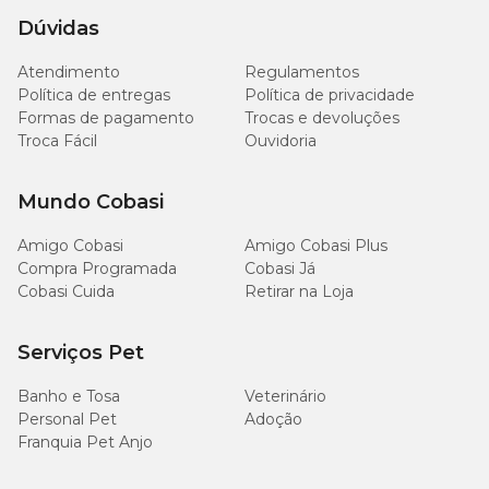
fisiologia felina, o que garante mais segurança e eficácia no
Dúvidas
tratamento.
Atendimento
Regulamentos
Somente um veterinário pode prescrever um
Política de entregas
Política de privacidade
antibiótico de uso humano para gatos
, especialmente
Formas de pagamento
Trocas e devoluções
nos casos em que não há uma alternativa veterinária
Troca Fácil
Ouvidoria
adequada.
Mundo Cobasi
Via de regra, você nunca deve oferecer antibióticos de uso
humano para seu pet por conta própria, pois a
Amigo Cobasi
Amigo Cobasi Plus
automedicação pode causar intoxicações graves e agravar
Compra Programada
Cobasi Já
a condição.
Cobasi Cuida
Retirar na Loja
Antibióticos podem causar efeitos colaterais?
Serviços Pet
Sim. Os
efeitos colaterais do antibiótico em gato
Banho e Tosa
Veterinário
podem variar conforme o medicamento e a sensibilidade
Personal Pet
Adoção
do animal.
Franquia Pet Anjo
Entre os mais comuns estão vômitos,
diarreia
, perda de