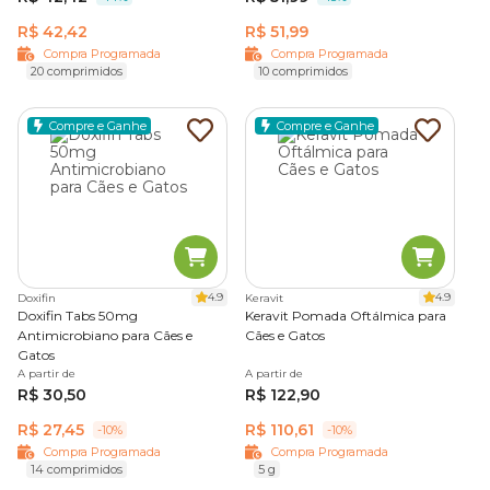
infecções causadas por bactérias anaeróbicas e certos
R$ 42,42
R$ 51,99
problemas gastrointestinais.
Compra Programada
Compra Programada
20 comprimidos
10 comprimidos
Além disso, o remédio costuma ser recomendado para o
cuidado com doenças periodontais e o combate a certos
Compre e Ganhe
Compre e Ganhe
protozoários, como a
Giardia
.
Enrofloxacina para gatos
A enrofloxacina é um medicamento de amplo espectro
capaz de eliminar uma grande variedade de bactérias.
4.9
4.9
Doxifin
Keravit
O remédio costuma ser prescrito como
antibiótico para
Doxifin Tabs 50mg
Keravit Pomada Oftálmica para
infecção de pele em gato
, atuando, também, em
Antimicrobiano para Cães e
Cães e Gatos
quadros de infecções respiratórias, sanguíneas e cirúrgicas.
Gatos
A partir de
A partir de
R$ 30,50
R$ 122,90
Em alguns casos, a enrofloxacina é recomendada como
antibiótico para
gato urinando sangue
, uma vez que ajuda
R$ 27,45
R$ 110,61
-10%
-10%
no tratamento de infecções de bexiga.
Compra Programada
Compra Programada
14 comprimidos
5 g