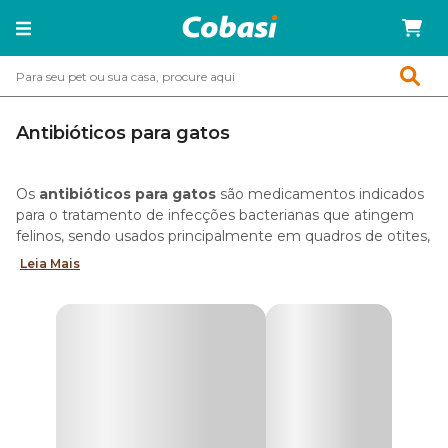
Antibióticos para gatos
Os
antibióticos para gatos
são medicamentos indicados
para o tratamento de infecções bacterianas que atingem
felinos, sendo usados principalmente em quadros de otites,
dermatites, infecções respiratórias, cistites e feridas
Leia Mais
infeccionadas.
A administração, dosagem e duração do tratamento com
antibióticos felinos devem ser sempre definidas por um
médico-veterinário e seguidas à risca — já que o uso
indiscriminado dos remédios pode mascarar doenças e
favorecer a resistência bacteriana.
Na Cobasi, você encontra uma
seleção completa de
antibióticos para gatos com descontos especiais
. Tire
suas principais dúvidas sobre a categoria a seguir!