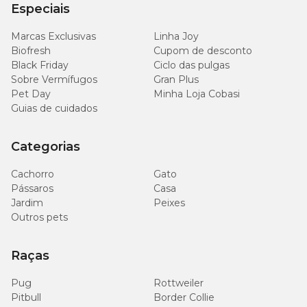
apetite, náuseas, letargia e salivação excessiva.
Especiais
Em casos mais raros, podem ocorrer reações alérgicas,
como inchaço facial, febre, dificuldade para respirar ou
Marcas Exclusivas
Linha Joy
alterações na coordenação.
Biofresh
Cupom de desconto
Black Friday
Ciclo das pulgas
Se você notar qualquer sinal diferente durante o
Sobre Vermífugos
Gran Plus
tratamento com antibióticos do seu felino, procure o
Pet Day
Minha Loja Cobasi
veterinário imediatamente.
Guias de cuidados
Quais são as melhores marcas de antibióticos?
Categorias
No pet shop online da Cobasi, você encontra as melhores
Cachorro
Gato
marcas de antibióticos para gatos, incluindo:
Pássaros
Casa
Jardim
Peixes
Doxitec
: antibiótico oral de amplo espectro feito à
Outros pets
base de doxiciclina produzido pela Syntec.
Raças
Stomorgyl
: medicamento com selo de qualidade
Boehringer Ingelheim muito utilizado no tratamento de
Pug
Rottweiler
infecções orais, dentárias e gengivais em gatos.
Pitbull
Border Collie