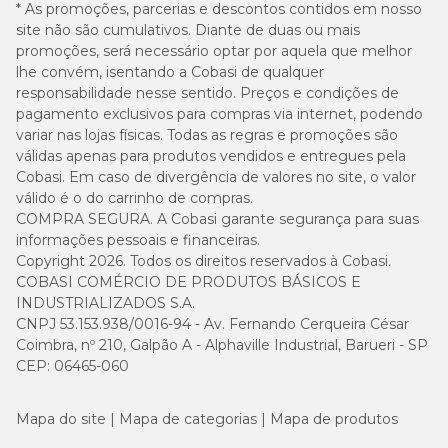
* As promoções, parcerias e descontos contidos em nosso
lenços umedecidos próprios para pets;
poucos ou procure ajuda profissional quando os fios
site não são cumulativos. Diante de duas ou mais
suplementos para pele e pelagem;
estiverem muito presos.
promoções, será necessário optar por aquela que melhor
eliminadores de odores e itens de limpeza para o
lhe convém, isentando a Cobasi de qualquer
ambiente;
Observe os sinais do gato
responsabilidade nesse sentido. Preços e condições de
Compre pelo site ou app da Cobasi e aproveite as
acessórios de higiene felina
.
pagamento exclusivos para compras via internet, podendo
vantagens que facilitam a rotina de cuidados com o seu
Se o pet tentar fugir, vocalizar, se irritar ou demonstrar
variar nas lojas físicas. Todas as regras e promoções são
gato. Com o
Amigo Cobasi
, clientes cadastrados têm
desconforto, interrompa a escovação e tente
válidas apenas para produtos vendidos e entregues pela
acesso a descontos, brindes e ofertas personalizadas em
novamente em outro momento.
Cobasi. Em caso de divergência de valores no site, o valor
produtos selecionados.
válido é o do carrinho de compras.
Para quem precisa de mais praticidade, o
Cobasi Já
Recompense depois da escovação
COMPRA SEGURA. A Cobasi garante segurança para suas
permite receber itens selecionados em poucas horas,
informações pessoais e financeiras.
conforme disponibilidade da região. Assim, você compra
Carinho, petiscos e pausas ajudam o gato a associar a
Copyright 2026. Todos os direitos reservados à Cobasi.
escovas, pentes, rasqueadeiras e outros produtos de
escovação a uma experiência mais tranquila.
COBASI COMÉRCIO DE PRODUTOS BÁSICOS E
higiene para gatos sem sair de casa.
INDUSTRIALIZADOS S.A.
Perguntas frequentes sobre escova para gatos
CNPJ 53.153.938/0016-94 - Av. Fernando Cerqueira César
Coimbra, nº 210, Galpão A - Alphaville Industrial, Barueri - SP
CEP: 06465-060
Por que é importante escovar os pelos dos gatos?
Mapa do site
Mapa de categorias
Mapa de produtos
Escovar os pelos dos gatos é importante porque ajuda a