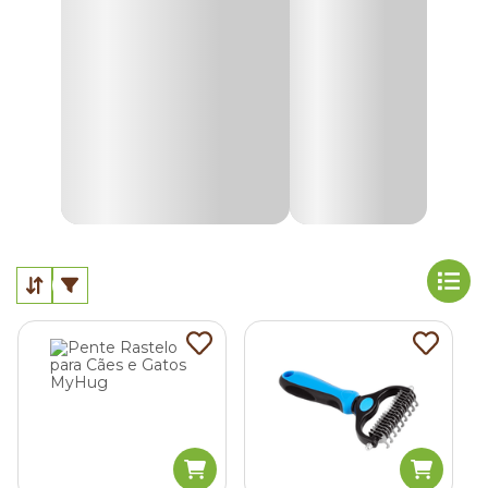
Dependendo do modelo, o acessório pode ter cerdas
macias, cerdas metálicas, formato de luva, função
removedora de pelos ou sistema autolimpante, atendendo
gatos de pelo curto, médio ou longo.
Na Cobasi, você encontra
escova para gatos, pentes e
rasqueadeiras em promoção
para diferentes
necessidades de cuidado. Confira as opções disponíveis e
escolha o acessório ideal para tornar a escovação do seu
gato mais prática, segura e confortável.
Quais são os tipos de escovas para gatos?
Existem diferentes modelos de escovas para gatos, e cada
um atende a uma necessidade da pelagem. Algumas
opções ajudam a remover os pelos mortos, enquanto
outras são melhores para desembaraçar fios ou reduzir o
excesso de pelos soltos no dia a dia.
Conheça a função de cada tipo de
escova pet
disponível
no pet shop da Cobasi. Há opções para gatos de pelo curto,
longo, sensível ou que costumam soltar muitos fios pela