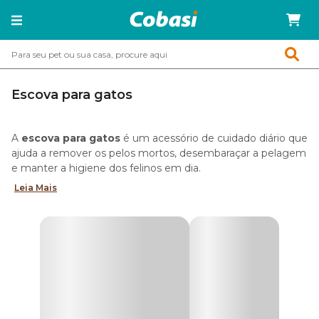
Escova para gatos
A
escova para gatos
é um acessório de cuidado diário que
ajuda a remover os pelos mortos, desembaraçar a pelagem
e manter a higiene dos felinos em dia.
Leia Mais
Como os gatos se limpam pela lambedura, a escovação
também reduz a quantidade de fios soltos que o pet pode
engolir, o que ajuda a diminuir a formação de bolas de pelo
e deixa a rotina mais confortável para o animal.
Além de cuidar da pelagem, a escova contribui para
diminuir os pelos espalhados pela casa, nos móveis e nas
roupas.