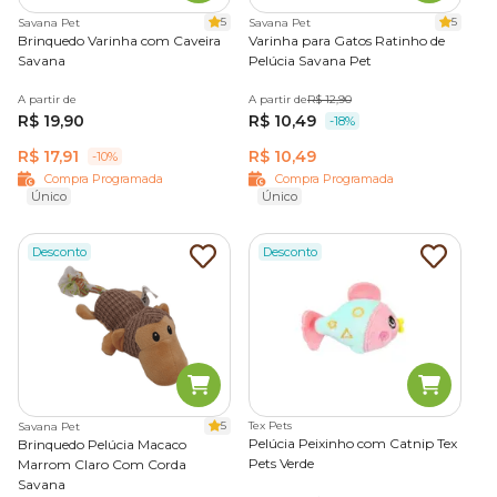
34425), entre os principais
benefícios dos brinquedos
5
5
Savana Pet
Savana Pet
para gatos
estão:
Brinquedo Varinha com Caveira
Varinha para Gatos Ratinho de
Savana
Pelúcia Savana Pet
Expressão de comportamentos naturais
A partir de
A partir de
R$ 12,90
R$ 19,90
R$ 10,49
-18%
Gatos que vivem em ambientes internos continuam com
R$ 17,91
R$ 10,49
-10%
instintos de caça, exploração e perseguição.
Compra Programada
Compra Programada
Único
Único
A ausência de estímulos adequados pode gerar estresse,
ansiedade e comportamentos indesejados, como arranhar
Desconto
Desconto
móveis, vocalizar em excesso ou até fazer as necessidades
fora da caixa de areia.
Criar oportunidades de brincadeira diária ajuda a direcionar
esses comportamentos de forma saudável e divertida.
Condicionamento físico e fortalecimento muscular
5
Tex Pets
Savana Pet
Pelúcia Peixinho com Catnip Tex
Brinquedo Pelúcia Macaco
Incentivar brincadeiras frequentes contribui para o
Pets Verde
Marrom Claro Com Corda
desenvolvimento do tônus muscular e auxilia na prevenção
Savana