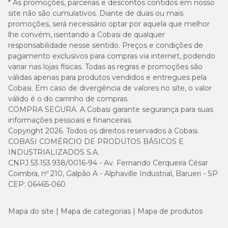
* As promoções, parcerias e descontos contidos em nosso
Garanta já tudo o que seu
gato
precisa para viver mais feliz
site não são cumulativos. Diante de duas ou mais
e saudável.
promoções, será necessário optar por aquela que melhor
Perguntas frequentes sobre brinquedos para
lhe convém, isentando a Cobasi de qualquer
gatos
responsabilidade nesse sentido. Preços e condições de
pagamento exclusivos para compras via internet, podendo
variar nas lojas físicas. Todas as regras e promoções são
Quais são os brinquedos que os gatos mais gostam?
válidas apenas para produtos vendidos e entregues pela
Cobasi. Em caso de divergência de valores no site, o valor
Os brinquedos que simulam presas costumam ser os
válido é o do carrinho de compras.
preferidos dos gatos e estimulam a perseguição, como
COMPRA SEGURA. A Cobasi garante segurança para suas
bolinhas, ratinhos, varinhas com penas e brinquedos com
informações pessoais e financeiras.
movimento automático.
Copyright 2026. Todos os direitos reservados à Cobasi.
COBASI COMÉRCIO DE PRODUTOS BÁSICOS E
No entanto, cada gato possui preferências individuais.
INDUSTRIALIZADOS S.A.
Oferecer variedade e observar o comportamento durante a
CNPJ 53.153.938/0016-94 - Av. Fernando Cerqueira César
brincadeira é a melhor forma de identificar os modelos que
Coimbra, nº 210, Galpão A - Alphaville Industrial, Barueri - SP
despertam mais interesse.
CEP: 06465-060
Por que os brinquedos são essenciais para a saúde do
Mapa do site
Mapa de categorias
Mapa de produtos
gato?