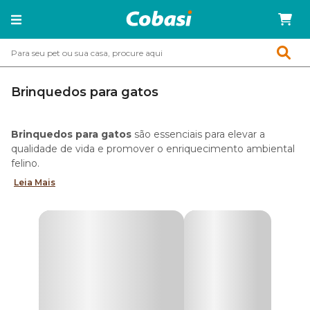
Brinquedos para gatos
Brinquedos para gatos
são essenciais para elevar a
qualidade de vida e promover o enriquecimento ambiental
felino.
Leia Mais
Arranhadores, bolinhas e itens que simulam caça
estimulam o comportamento natural dos gatos e tornam a
rotina mais ativa e interessante dentro de casa.
Além de proporcionar desafios diários, os brinquedos
favorecem o estímulo físico e mental, contribuem para o
controle do estresse e ajudam a manter o equilíbrio
emocional do pet em todas as fases da vida.