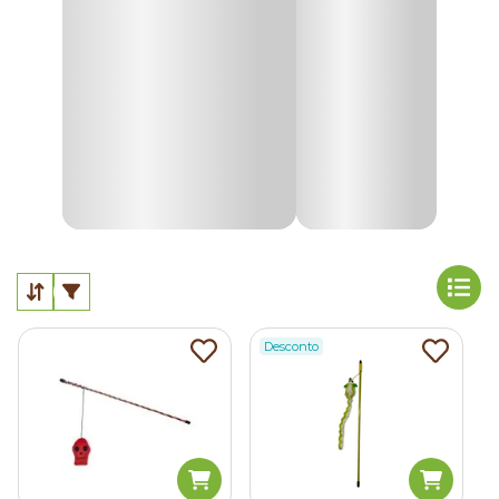
Para atender diferentes perfis e níveis de energia, a Cobasi
oferece
brinquedos interativos para gatos
, opções com
catnip e modelos eletrônicos com estímulos dinâmicos.
Há varinhas e lasers para momentos de diversão entre
tutor e pet, assim como brinquedos automáticos e
desafios com petiscos que mantêm o gato entretido ao
longo do dia.
Conheça a linha completa com os
melhores brinquedos
para gatos
e escolha a alternativa mais adequada à rotina
do seu pet.
Por que brinquedos são tão importantes para gatos?
Desconto
Brinquedos são essenciais porque permitem que o gato
expresse comportamentos naturais com segurança dentro
de casa. O enriquecimento ambiental torna o espaço mais
atrativo, reduz tensões e contribui para uma convivência
mais equilibrada entre gatos e humanos.
Segundo o médico-veterinário Bruno Sattelmayer (CRMV